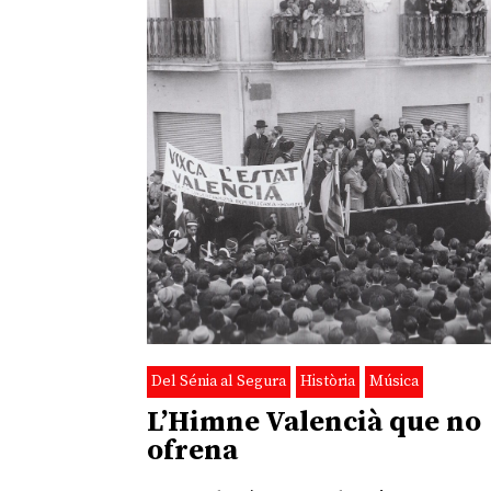
Del Sénia al Segura
Història
Música
L’Himne Valencià que no
ofrena