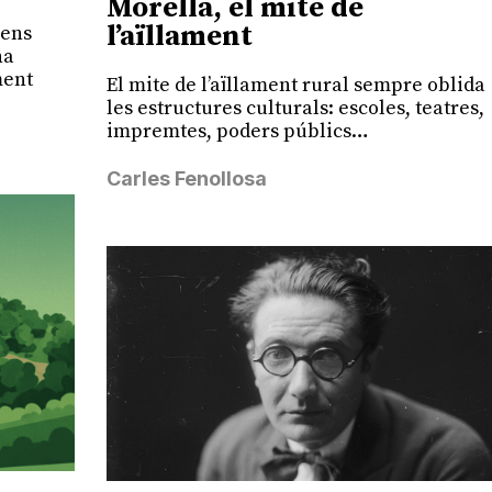
Morella, el mite de
l’aïllament
 ens
na
ment
El mite de l’aïllament rural sempre oblida
les estructures culturals: escoles, teatres,
impremtes, poders públics…
Carles Fenollosa