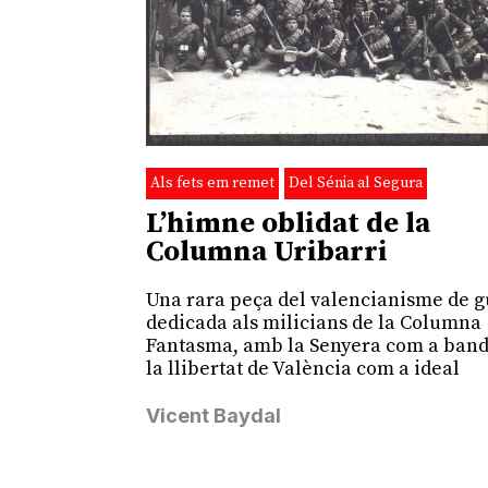
Als fets em remet
Del Sénia al Segura
L’himne oblidat de la
Columna Uribarri
Una rara peça del valencianisme de 
dedicada als milicians de la Columna
Fantasma, amb la Senyera com a band
la llibertat de València com a ideal
Vicent Baydal