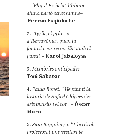
1.
‘Flor d’Escòcia’, l’himne
d’una nació sense himne–
Ferran Esquilache
2.
‘Tyrik, el príncep
d’Ilercavònia’, quan la
fantasia ens reconcilia amb el
passat
–
Karol Jabaloyas
3.
Memòries anticipades
–
Toni Sabater
4.
Paula Bonet: “He pintat la
història de Rafael Chirbes des
dels budells i el cor” –
Óscar
Mora
5.
Sara Barquinero: “L’accés al
professorat universitari té