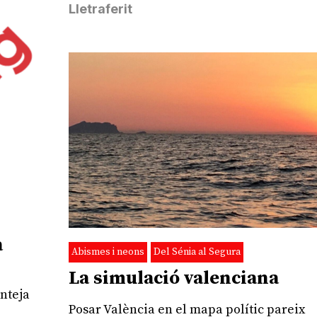
Lletraferit
à
Abismes i neons
Del Sénia al Segura
La simulació valenciana
nteja
Posar València en el mapa polític pareix