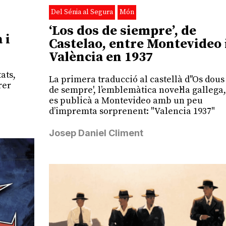
Del Sénia al Segura
Món
‘Los dos de siempre’, de
 i
Castelao, entre Montevideo 
València en 1937
ats,
La primera traducció al castellà d''Os dous
rer
de sempre', l’emblemàtica novel·la gallega,
es publicà a Montevideo amb un peu
d’impremta sorprenent: "Valencia 1937"
Josep Daniel Climent