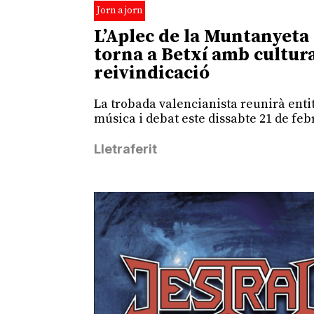
Jorn a jorn
L’Aplec de la Muntanyeta
torna a Betxí amb cultura
reivindicació
La trobada valencianista reunirà entit
música i debat este dissabte 21 de feb
Lletraferit