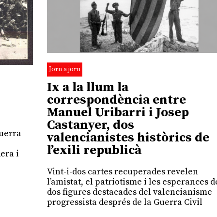
Jorn a jorn
Ix a la llum la
correspondència entre
Manuel Uribarri i Josep
Castanyer, dos
guerra
valencianistes històrics de
l’exili republicà
era i
Vint-i-dos cartes recuperades revelen
l’amistat, el patriotisme i les esperances d
dos figures destacades del valencianisme
progressista després de la Guerra Civil