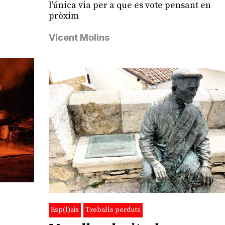
l’única via per a que es vote pensant en
pròxim
Vicent Molins
Esp(l)ais
Treballs perduts