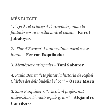
MÉS LLEGIT
1.
‘Tyrik, el príncep d’Ilercavònia’, quan la
fantasia ens reconcilia amb el passat
–
Karol
Jabaloyas
2.
‘Flor d’Escòcia’, l’himne d’una nació sense
himne–
Ferran Esquilache
3.
Memòries anticipades
–
Toni Sabater
4.
Paula Bonet: “He pintat la història de Rafael
Chirbes des dels budells i el cor” –
Óscar Mora
5.
Sara Barquinero: “L’accés al professorat
universitari té molts espais grisos”
–
Alejandro
Carrilero