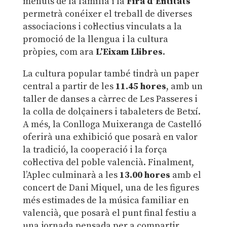
menuts de la família i la
Fira d’Entitats
permetrà conéixer el treball de diverses
associacions i col·lectius vinculats a la
promoció de la llengua i la cultura
pròpies, com ara
L’Eixam Llibres
.
La cultura popular també tindrà un paper
central a partir de les
11.45 hores
, amb un
taller de danses a càrrec de Les Passeres i
la colla de dolçainers i tabaleters de Betxí.
A més, la Conlloga Muixeranga de Castelló
oferirà una exhibició que posarà en valor
la tradició, la cooperació i la força
col·lectiva del poble valencià. Finalment,
l’Aplec culminarà a les
13.00 hores
amb el
concert de Dani Miquel, una de les figures
més estimades de la música familiar en
valencià, que posarà el punt final festiu a
una jornada pensada per a compartir,