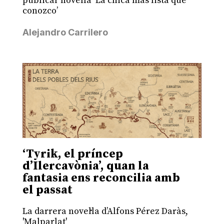
publicar novel·la ‘La chica más lista que
conozco’
Alejandro Carrilero
‘Tyrik, el príncep
d’Ilercavònia’, quan la
fantasia ens reconcilia amb
el passat
La darrera novel·la d’Alfons Pérez Daràs,
'Malparlat'