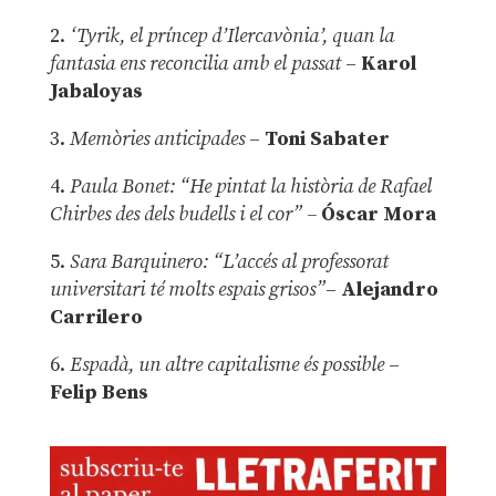
2.
‘Tyrik, el príncep d’Ilercavònia’, quan la
fantasia ens reconcilia amb el passat
–
Karol
Jabaloyas
3.
Memòries anticipades
–
Toni Sabater
4.
Paula Bonet: “He pintat la història de Rafael
Chirbes des dels budells i el cor” –
Óscar Mora
5.
Sara Barquinero: “L’accés al professorat
universitari té molts espais grisos”
–
Alejandro
Carrilero
6.
Espadà, un altre capitalisme és possible
–
Felip Bens