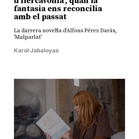
d’Ilercavònia’, quan la
fantasia ens reconcilia
amb el passat
La darrera novel·la d’Alfons Pérez Daràs,
'Malparlat'
Karol Jabaloyas