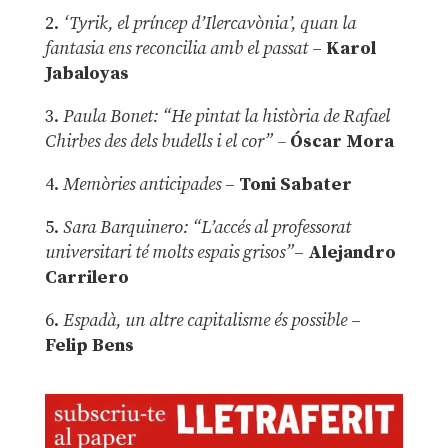
2.
‘Tyrik, el príncep d’Ilercavònia’, quan la
fantasia ens reconcilia amb el passat
–
Karol
Jabaloyas
3.
Paula Bonet: “He pintat la història de Rafael
Chirbes des dels budells i el cor” –
Óscar Mora
4.
Memòries anticipades
–
Toni Sabater
5.
Sara Barquinero: “L’accés al professorat
universitari té molts espais grisos”
–
Alejandro
Carrilero
6.
Espadà, un altre capitalisme és possible
–
Felip Bens