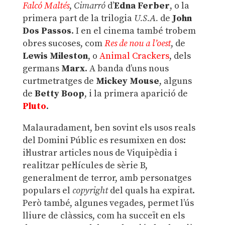
Falcó Maltés
,
Cimarró
d’
Edna Ferber
, o la
primera part de la trilogia
U.S.A.
de
John
Dos Passos
. I en el cinema també trobem
obres sucoses, com
Res de nou a l’oest
, de
Lewis Mileston
, o
Animal Crackers
, dels
germans
Marx
. A banda d’uns nous
curtmetratges de
Mickey Mouse
, alguns
de
Betty Boop
, i la primera aparició de
Pluto
.
Malauradament, ben sovint els usos reals
del Domini Públic es resumixen en dos:
il·lustrar articles nous de Viquipèdia i
realitzar pel·lícules de sèrie B,
generalment de terror, amb personatges
populars el
copyright
del quals ha expirat.
Però també, algunes vegades, permet l’ús
lliure de clàssics, com ha succeït en els