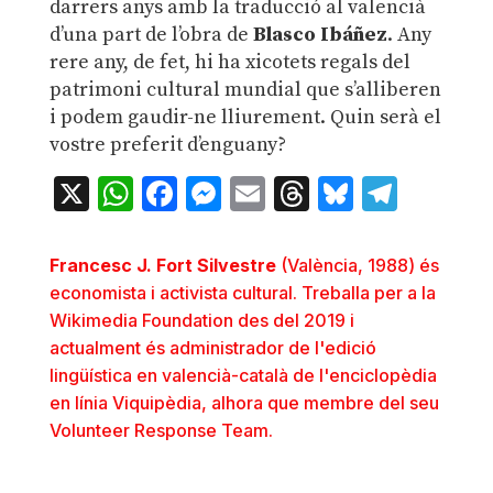
darrers anys amb la traducció al valencià
d’una part de l’obra de
Blasco Ibáñez
. Any
rere any, de fet, hi ha xicotets regals del
patrimoni cultural mundial que s’alliberen
i podem gaudir-ne lliurement. Quin serà el
vostre preferit d’enguany?
X
WhatsApp
Facebook
Messenger
Email
Threads
Bluesky
Teleg
Francesc J. Fort Silvestre
(València, 1988) és
economista i activista cultural. Treballa per a la
Wikimedia Foundation des del 2019 i
actualment és administrador de l'edició
lingüística en valencià-català de l'enciclopèdia
en línia Viquipèdia, alhora que membre del seu
Volunteer Response Team.