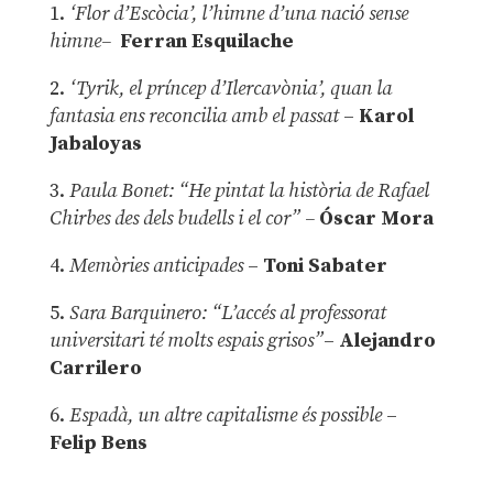
1.
‘Flor d’Escòcia’, l’himne d’una nació sense
himne–
Ferran Esquilache
2.
‘Tyrik, el príncep d’Ilercavònia’, quan la
fantasia ens reconcilia amb el passat
–
Karol
Jabaloyas
3.
Paula Bonet: “He pintat la història de Rafael
Chirbes des dels budells i el cor” –
Óscar Mora
4.
Memòries anticipades
–
Toni Sabater
5.
Sara Barquinero: “L’accés al professorat
universitari té molts espais grisos”
–
Alejandro
Carrilero
6.
Espadà, un altre capitalisme és possible
–
Felip Bens