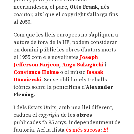
neerlandesos, el pare,
Otto Frank
, n’és
coautor, així que el copyright s’allarga fins
al 2050.
Com que les lleis europees no s’apliquen a
autors de fora de la UE, podem considerar
en domini públic les obres d’autors morts
el 1955 com els novel·listes
Joseph
Jefferson Farjeon
,
Ango Sakaguchi
i
Constance Holme
o el músic
Issaak
Dunaievski
. Sense oblidar els treballs
teòrics sobre la penicil·lina d’
Alexander
Fleming
.
I dels Estats Units, amb una llei diferent,
caduca el
copyright
de les
obres
publicades fa 95 anys, independentment de
l’autoria. Ací la llista
és més sucosa
:
El