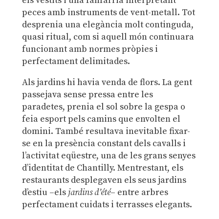
els vestits i una fanfàrria interpretant
peces amb instruments de vent-metall. Tot
desprenia una elegància molt continguda,
quasi ritual, com si aquell món continuara
funcionant amb normes pròpies i
perfectament delimitades.
Als jardins hi havia venda de flors. La gent
passejava sense pressa entre les
paradetes, prenia el sol sobre la gespa o
feia esport pels camins que envolten el
domini. També resultava inevitable fixar-
se en la presència constant dels cavalls i
l’activitat eqüestre, una de les grans senyes
d’identitat de Chantilly. Mentrestant, els
restaurants desplegaven els seus jardins
d’estiu –els
jardins d’été
– entre arbres
perfectament cuidats i terrasses elegants.