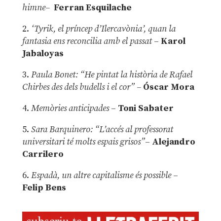
himne–
Ferran Esquilache
2.
‘Tyrik, el príncep d’Ilercavònia’, quan la
fantasia ens reconcilia amb el passat
–
Karol
Jabaloyas
3.
Paula Bonet: “He pintat la història de Rafael
Chirbes des dels budells i el cor” –
Óscar Mora
4.
Memòries anticipades
–
Toni Sabater
5.
Sara Barquinero: “L’accés al professorat
universitari té molts espais grisos”
–
Alejandro
Carrilero
6.
Espadà, un altre capitalisme és possible
–
Felip Bens