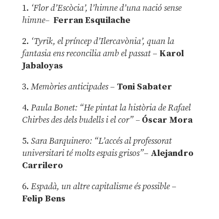
1.
‘Flor d’Escòcia’, l’himne d’una nació sense
himne–
Ferran Esquilache
2.
‘Tyrik, el príncep d’Ilercavònia’, quan la
fantasia ens reconcilia amb el passat
–
Karol
Jabaloyas
3.
Memòries anticipades
–
Toni Sabater
4.
Paula Bonet: “He pintat la història de Rafael
Chirbes des dels budells i el cor” –
Óscar Mora
5.
Sara Barquinero: “L’accés al professorat
universitari té molts espais grisos”
–
Alejandro
Carrilero
6.
Espadà, un altre capitalisme és possible
–
Felip Bens