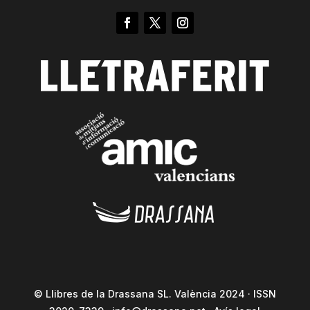
© Llibres de la Drassana SL. València 2024 · ISSN