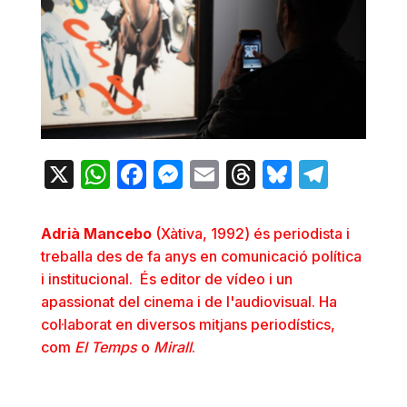
X
WhatsApp
Facebook
Messenger
Email
Threads
Bluesky
Teleg
Adrià Mancebo
(Xàtiva, 1992) és periodista i
treballa des de fa anys en comunicació política
i institucional. És editor de vídeo i un
apassionat del cinema i de l'audiovisual. Ha
col·laborat en diversos mitjans periodístics,
com
El Temps
o
Mirall
.