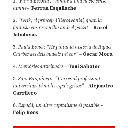
1.
‘Flor d’Escòcia’, l’himne d’una nació sense
himne–
Ferran Esquilache
2.
‘Tyrik, el príncep d’Ilercavònia’, quan la
fantasia ens reconcilia amb el passat
–
Karol
Jabaloyas
3.
Paula Bonet: “He pintat la història de Rafael
Chirbes des dels budells i el cor” –
Óscar Mora
4.
Memòries anticipades
–
Toni Sabater
5.
Sara Barquinero: “L’accés al professorat
universitari té molts espais grisos”
–
Alejandro
Carrilero
6.
Espadà, un altre capitalisme és possible
–
Felip Bens