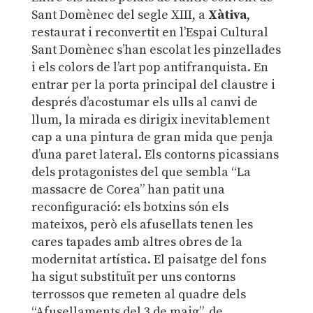
Sant Domènec del segle XIII, a
Xàtiva
,
restaurat i reconvertit en l’Espai Cultural
Sant Domènec s’han escolat les pinzellades
i els colors de l’art pop antifranquista. En
entrar per la porta principal del claustre i
després d’acostumar els ulls al canvi de
llum, la mirada es dirigix inevitablement
cap a una pintura de gran mida que penja
d’una paret lateral. Els contorns picassians
dels protagonistes del que sembla “La
massacre de Corea” han patit una
reconfiguració: els botxins són els
mateixos, però els afusellats tenen les
cares tapades amb altres obres de la
modernitat artística. El paisatge del fons
ha sigut substituït per uns contorns
terrossos que remeten al quadre dels
“Afusellaments del 3 de maig”, de