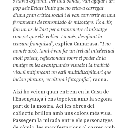
s’havia explorat. Per una banda, van agafar l’art
pop dels Estats Units que no estava carregat
d’una gran crítica social i el van convertir en una
ferramenta de transmissió de missatges. És a dir,
fan un ús de l’art per a transmetre el missatge
concret que ells volien. I a més, desafiant la
censura franquista
”, explica Camarasa. “
I no
només això, també van fer un treball intel·lectual
molt potent, reflexionant sobre el poder de la
imatge en les avantguardes visuals i la tradició
visual mitjançant un estil multidisciplinari que
inclou pintura, escultura i fotografia
”, raona.
Així ho veiem quan entrem en la Casa de
l’Ensenyança i ens topetem amb la segona
part de la mostra. Ací les obres del
col·lectiu brillen amb uns colors més vius.
Passegem la mirada entre els personatges
de còmic, les manifestacions al carrer amb