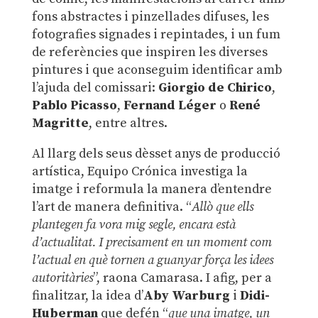
fons abstractes i pinzellades difuses, les
fotografies signades i repintades, i un fum
de referències que inspiren les diverses
pintures i que aconseguim identificar amb
l’ajuda del comissari:
Giorgio de Chirico
,
Pablo Picasso
,
Fernand Léger
o
René
Magritte
, entre altres.
Al llarg dels seus dèsset anys de producció
artística, Equipo Crónica investiga la
imatge i reformula la manera d’entendre
l’art de manera definitiva. “
Allò que ells
plantegen fa vora mig segle, encara està
d’actualitat. I precisament en un moment com
l’actual en què tornen a guanyar força les idees
autoritàries
”, raona Camarasa. I afig, per a
finalitzar, la idea d’
Aby Warburg
i
Didi-
Huberman
que defén “
que una imatge, un