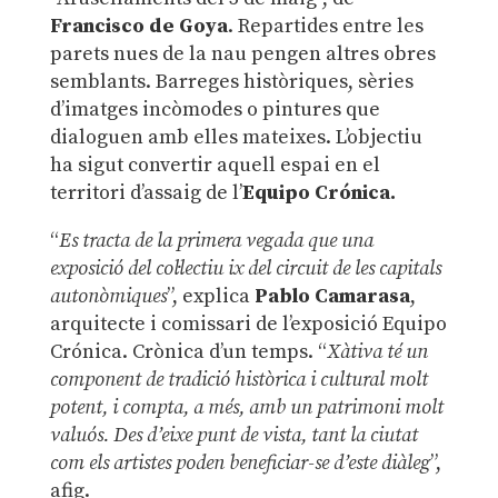
Francisco de Goya
. Repartides entre les
parets nues de la nau pengen altres obres
semblants. Barreges històriques, sèries
d’imatges incòmodes o pintures que
dialoguen amb elles mateixes. L’objectiu
ha sigut convertir aquell espai en el
territori d’assaig de l’
Equipo Crónica.
“
Es tracta de la primera vegada que una
exposició del col·lectiu ix del circuit de les capitals
autonòmiques
”, explica
Pablo Camarasa
,
arquitecte i comissari de l’exposició Equipo
Crónica. Crònica d’un temps. “
Xàtiva té un
component de tradició històrica i cultural molt
potent, i compta, a més, amb un patrimoni molt
valuós. Des d’eixe punt de vista, tant la ciutat
com els artistes poden beneficiar-se d’este diàleg
”,
afig.