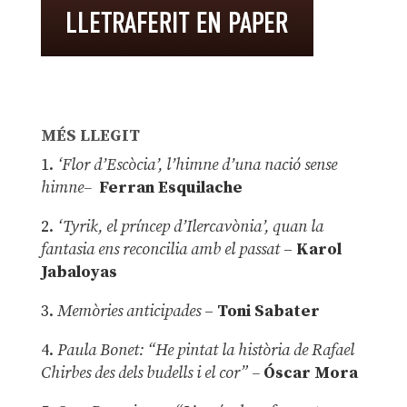
MÉS LLEGIT
1.
‘Flor d’Escòcia’, l’himne d’una nació sense
himne–
Ferran Esquilache
2.
‘Tyrik, el príncep d’Ilercavònia’, quan la
fantasia ens reconcilia amb el passat
–
Karol
Jabaloyas
3.
Memòries anticipades
–
Toni Sabater
4.
Paula Bonet: “He pintat la història de Rafael
Chirbes des dels budells i el cor” –
Óscar Mora