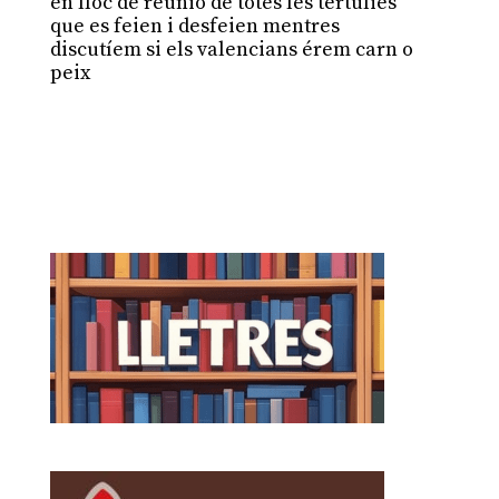
en lloc de reunió de totes les tertúlies
que es feien i desfeien mentres
discutíem si els valencians érem carn o
peix