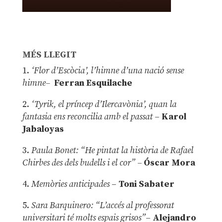
MÉS LLEGIT
1.
‘Flor d’Escòcia’, l’himne d’una nació sense
himne–
Ferran Esquilache
2.
‘Tyrik, el príncep d’Ilercavònia’, quan la
fantasia ens reconcilia amb el passat
–
Karol
Jabaloyas
3.
Paula Bonet: “He pintat la història de Rafael
Chirbes des dels budells i el cor” –
Óscar Mora
4.
Memòries anticipades
–
Toni Sabater
5.
Sara Barquinero: “L’accés al professorat
universitari té molts espais grisos”
–
Alejandro