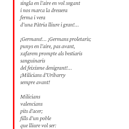
singla en l’aire en vol xegant
i nos marca la dressera
ferma i vera
d’una Pàtria lliure i gran!…
¡Germans!… ¡Germans proletaris;
punys en l’aire, pas avant,
xafarem prompte als bestiaris
sanguinaris
del feixisme denigrant!…
¡Milicians d’Uribarry
sempre avant
!
Milicians
valencians
pits d’acer;
fills d’un poble
que lliure vol ser: