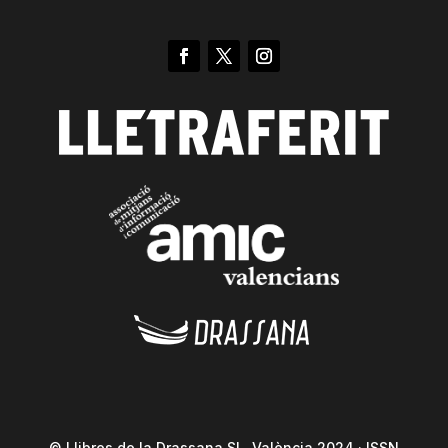
© Llibres de la Drassana SL. València 2024 · ISSN