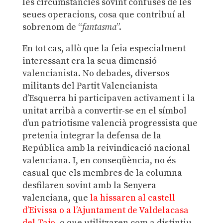
les circumstàncies sovint confuses de les
seues operacions, cosa que contribuí al
sobrenom de “
fantasma
”.
En tot cas, allò que la feia especialment
interessant era la seua dimensió
valencianista. No debades, diversos
militants del Partit Valencianista
d’Esquerra hi participaven activament i la
unitat arribà a convertir-se en el símbol
d’un patriotisme valencià progressista que
pretenia integrar la defensa de la
República amb la reivindicació nacional
valenciana. I, en conseqüència, no és
casual que els membres de la columna
desfilaren sovint amb la Senyera
valenciana, que
la hissaren al castell
d’Eivissa o a l’Ajuntament de Valdelacasa
del Tajo
, o que utilitzaren com a distintiu