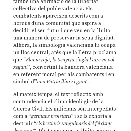
també una afirmació de la llibertat
col·lectiva del poble valencià. Els
combatents apareixen descrits com a
hereus d’una comunitat que aspira a
decidir el seu futur i que veu en la lluita
una manera de preservar la seua dignitat.
Alhora, la simbologia valenciana hi ocupa
un lloc central, atés que la lletra proclama
que “
Flama roja, la Senyera singla l’aire en vol
xegant
“, convertint la bandera valenciana
en referent moral per als combatents i en
símbol d’”
una Pàtria lliure i gran
“.
Al mateix temps, el text reflectix amb
contundència el clima ideològic de la
Guerra Civil. Els milicians són interpel·lats
com a “
germans proletaris
” i se’ls exhorta a
destruir “
els bestiaris sanguinaris del feixisme
denigrant
“. D’esta manera, la lluita contra el