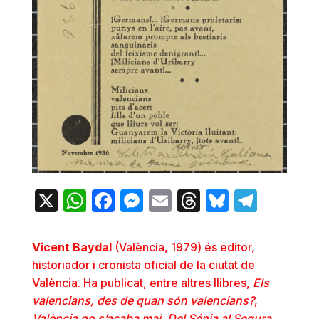
X
WhatsApp
Facebook
Messenger
Email
Threads
Bluesky
Teleg
Vicent Baydal
(València, 1979) és editor,
historiador i cronista oficial de la ciutat de
València. Ha publicat, entre altres llibres,
Els
valencians, des de quan són valencians?
,
València no s’acaba mai
,
Del Sénia al Segura.