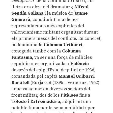
identificació
” de la Columna Uribarri, i la
lletra era obra del dramaturg
Alfred
Sendín Galiana
i la música de
Jaume
Guimerà
, constituint una de les
representacions més explícites del
valencianisme militant organitzat durant
els primers mesos del conflicte. En concret,
la denominada
Columna Uribarri
,
coneguda també com la
Columna
Fantasma
, va ser una força de milícies
republicanes organitzada a
València
després del colp d’Estat de juliol de 1936,
comandada pel capità
Manuel Uribarri
Barutell
(Burjassot (1896 – Veracruz, 1962)
i que va actuar en diversos sectors del
front militar, des de les
Pitiüses
fins a
Toledo
i
Extremadura
, adquirint una
notable fama per la seua mobilitat i per