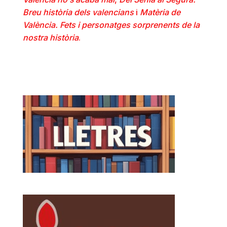
Breu història dels valencians
i
Matèria de
València. Fets i personatges sorprenents de la
nostra història
.