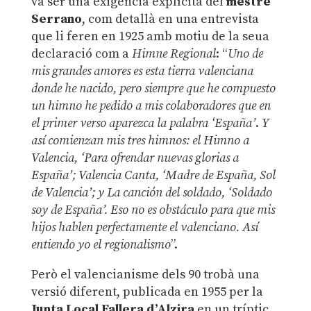
va ser una exigència explícita del
mestre
Serrano
, com detallà en una entrevista
que li feren en 1925 amb motiu de la seua
declaració com a
Himne Regional
: “
Uno de
mis grandes amores es esta tierra valenciana
donde he nacido, pero siempre que he compuesto
un himno he pedido a mis colaboradores
que en
el primer verso aparezca la palabra ‘España’
.
Y
así comienzan mis tres himnos: el Himno a
Valencia, ‘Para ofrendar nuevas glorias a
España’; Valencia Canta, ‘Madre de España, Sol
de Valencia’; y La canción del soldado, ‘Soldado
soy de España’. Eso no es obstáculo para que mis
hijos hablen perfectamente el valenciano. Así
entiendo yo el regionalismo
”.
Però el valencianisme dels 90 trobà una
versió diferent, publicada en 1955 per la
Junta Local Fallera d’Alzira
en un tríptic