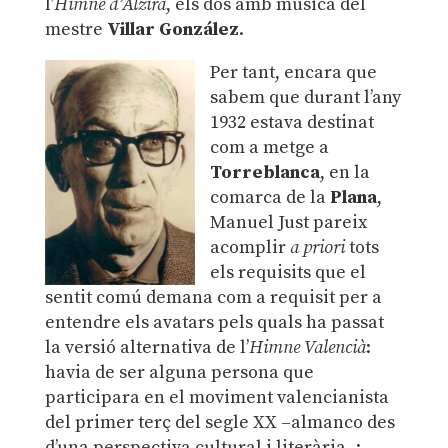
l’
Himne d’Alzira
, els dos amb música del
mestre
Villar González
.
Per tant, encara que
sabem que durant l’any
1932 estava destinat
com a metge a
Torreblanca
, en la
comarca de la
Plana
,
Manuel Just pareix
acomplir
a priori
tots
els requisits que el
sentit comú demana com a requisit per a
entendre els avatars pels quals ha passat
la versió alternativa de l’
Himne Valencià
:
havia de ser alguna persona que
participara en el moviment valencianista
del primer terç del segle XX –almanco des
d’una perspectiva cultural i literària–;