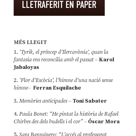
MÉS LLEGIT
1.
‘Tyrik, el príncep d’Ilercavònia’, quan la
fantasia ens reconcilia amb el passat
–
Karol
Jabaloyas
2.
‘Flor d’Escòcia’, l’himne d’una nació sense
himne–
Ferran Esquilache
3.
Memòries anticipades
–
Toni Sabater
4.
Paula Bonet: “He pintat la història de Rafael
Chirbes des dels budells i el cor” –
Óscar Mora
5.
Sara Barquinero: “L’accés al professorat