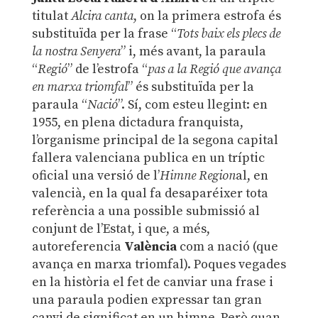
titulat
Alcira canta
, on la primera estrofa és
substituïda per la frase “
Tots baix els plecs de
la nostra Senyera
” i, més avant, la paraula
“
Regió
” de l’estrofa “
pas a la Regió que avança
en marxa triomfal
” és substituïda per la
paraula “
Nació
”. Sí, com esteu llegint: en
1955, en plena dictadura franquista,
l’organisme principal de la segona capital
fallera valenciana publica en un tríptic
oficial una versió de l’
Himne Region
al, en
valencià, en la qual fa desaparéixer tota
referència a una possible submissió al
conjunt de l’Estat, i que, a més,
autoreferencia
València
com a nació (que
avança en marxa triomfal). Poques vegades
en la història el fet de canviar una frase i
una paraula podien expressar tan gran
canvi de significat en un himne. Però quan