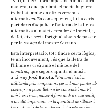
1941), la lletra fora imposada d’una o altra
manera, i que, per tant, el poeta haguera
treballat també en altres versions
alternatives. En conseqüència, hi ha certs
partidaris d’adjudicar l’autoria de la lletra
alternativa al mateix creador de l’oficial, i,
de fet, eixa seria l’original abans de passar
per la
censura
del mestre Serrano.
Esta interpretació, tot i tindre certa lògica,
té un inconvenient, i és que la lletra de
l’himne es creà amb el mètode del
monstruo
, que segons apunta el músic
alzireny
José Beteta
: ”
Era una tècnica
utilitzada pels compositors p
er a donar pautes als
poetes per a posar l
letra a les composicions. El
músic escrivia qualsevol frase amb o sense sentit,
a on allò important era la quantitat de síl·labes i
l’accentuació de les mateixes, i el poeta escrivia