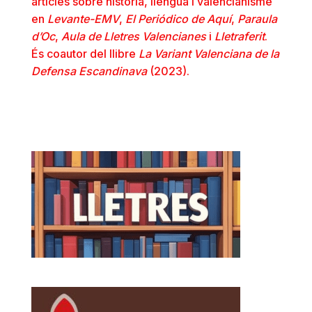
articles sobre història, llengua i valencianisme
en
Levante-EMV
,
El Periódico de Aquí
,
Paraula
d’Oc
,
Aula de Lletres Valencianes
i
Lletraferit
.
És coautor del llibre
La Variant Valenciana de la
Defensa Escandinava
(2023).