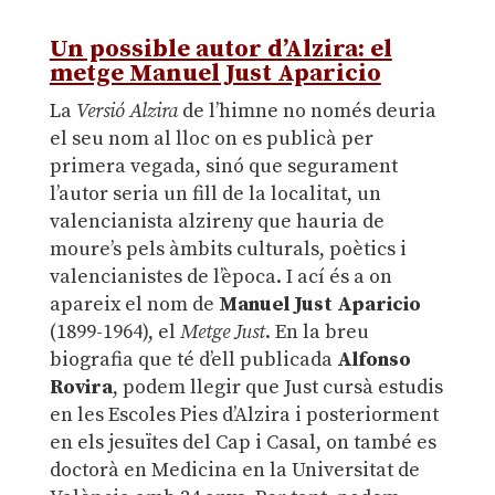
.
Un possible autor d’Alzira: el
metge Manuel Just Aparicio
La
Versió Alzira
de l’himne no només deuria
el seu nom al lloc on es publicà per
primera vegada, sinó que segurament
l’autor seria un fill de la localitat, un
valencianista alzireny que hauria de
moure’s pels àmbits culturals, poètics i
valencianistes de l’època. I ací és a on
apareix el nom de
Manuel Just Aparicio
(1899-1964), el
Metge Just
. En la breu
biografia que té d’ell publicada
Alfonso
Rovira
, podem llegir que Just cursà estudis
en les Escoles Pies d’Alzira i posteriorment
en els jesuïtes del Cap i Casal, on també es
doctorà en Medicina en la Universitat de