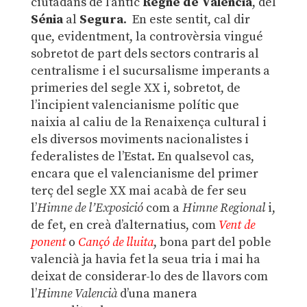
ciutadans de l’antic
Regne de València
, del
Sénia
al
Segura
. En este sentit, cal dir
que, evidentment, la controvèrsia vingué
sobretot de part dels sectors contraris al
centralisme i el sucursalisme imperants a
primeries del segle XX i, sobretot, de
l’incipient valencianisme polític que
naixia al caliu de la Renaixença cultural i
els diversos moviments nacionalistes i
federalistes de l’Estat. En qualsevol cas,
encara que el valencianisme del primer
terç del segle XX mai acabà de fer seu
l’
Himne de l’Exposició
com a
Himne Regional
i,
de fet, en creà d’alternatius, com
Vent de
ponent
o
Cançó de lluita
, bona part del poble
valencià ja havia fet la seua tria i mai ha
deixat de considerar-lo des de llavors com
l’
Himne Valencià
d’una manera