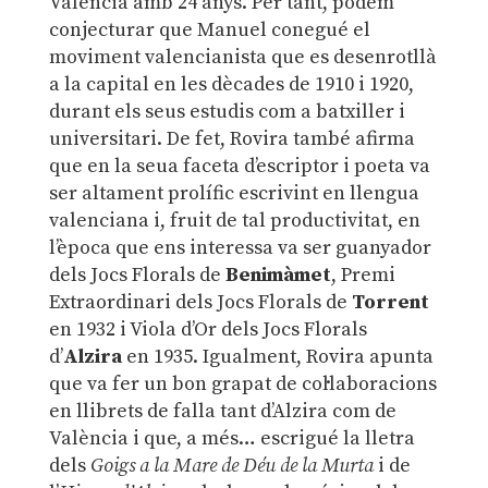
València amb 24 anys. Per tant, podem
conjecturar que Manuel conegué el
moviment valencianista que es desenrotllà
a la capital en les dècades de 1910 i 1920,
durant els seus estudis com a batxiller i
universitari. De fet, Rovira també afirma
que en la seua faceta d’escriptor i poeta va
ser altament prolífic escrivint en llengua
valenciana i, fruit de tal productivitat, en
l’època que ens interessa va ser guanyador
dels Jocs Florals de
Benimàmet
, Premi
Extraordinari dels Jocs Florals de
Torrent
en 1932 i Viola d’Or dels Jocs Florals
d’
Alzira
en 1935. Igualment, Rovira apunta
que va fer un bon grapat de col·laboracions
en llibrets de falla tant d’Alzira com de
València i que, a més… escrigué la lletra
dels
Goigs a la Mare de Déu de la Murta
i de