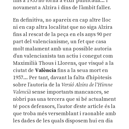
fins a 1955 no torna a eixir publicada… i
novament a Alzira i dins de l’àmbit faller.
En definitiva, no apareix en cap altre lloc
ni en cap altra localitat que no siga Alzira
fins al rescat de la peça en els anys 90 per
part del valencianisme, un fet que casa
molt malament amb una possible autoria
d’un valencianista tan actiu i conegut com
Maximilià Thous i Llorens, que visqué a la
ciutat de
València
fins a la seua mort en
1957… Per tant, davant la falta d’hipòtesis
sobre l’autoria de la
Versió Alzira
de l’Himne
Valencià
sense importants mancances, se
n’obri pas una tercera que si bé actualment
té pocs defensors, l’autor d’este article és la
que troba més versemblant i raonable amb
les dades de les quals disposem hui en dia