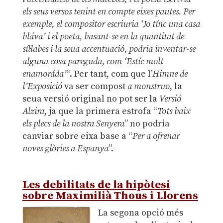
els seus versos tenint en compte eixes pautes. Per
exemple, el compositor escriuria ‘Jo tínc una casa
bláva’ i el poeta, basant-se en la quantitat de
síl·labes i la seua accentuació, podria inventar-se
alguna cosa pareguda, com ‘Estíc molt
enamoráda
’
“. Per tant, com que l’
Himne de
l’Exposició
va ser compost
a monstruo
, la
seua versió original no pot ser la
Versió
Alzira
, ja que la primera estrofa “
Tots baix
els plecs de la nostra Senyera
” no podria
canviar sobre eixa base a “
Per a ofrenar
noves glòries a Espanya
”.
.
Les debilitats de la hipòtesi
sobre Maximilià Thous i Llorens
La segona opció més