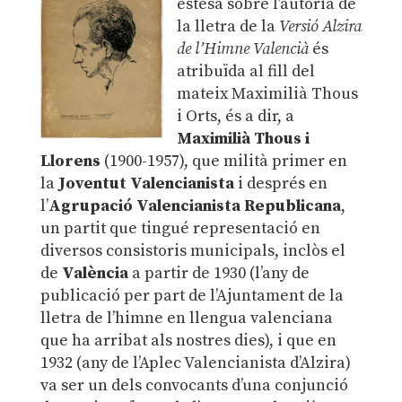
estesa sobre l’autoria de
la lletra de la
Versió Alzira
de l’Himne Valencià
és
atribuïda al fill del
mateix Maximilià Thous
i Orts, és a dir, a
Maximilià Thous i
Llorens
(1900-1957), que milità primer en
la
Joventut Valencianista
i després en
l’
Agrupació Valencianista Republicana
,
un partit que tingué representació en
diversos consistoris municipals, inclòs el
de
València
a partir de 1930 (l’any de
publicació per part de l’Ajuntament de la
lletra de l’himne en llengua valenciana
que ha arribat als nostres dies), i que en
1932 (any de l’Aplec Valencianista d’Alzira)
va ser un dels convocants d’una conjunció