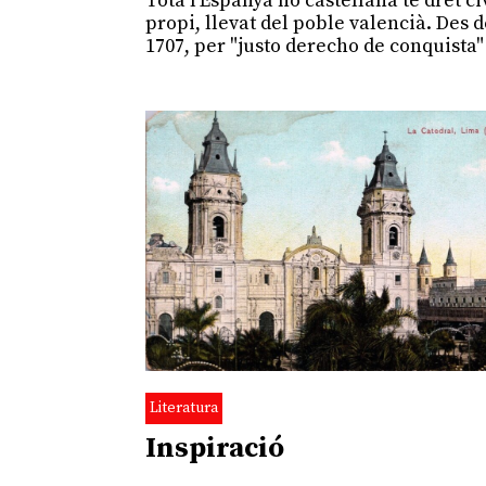
Tota l'Espanya no castellana té dret ci
propi, llevat del poble valencià. Des 
1707, per "justo derecho de conquista"
Literatura
Inspiració