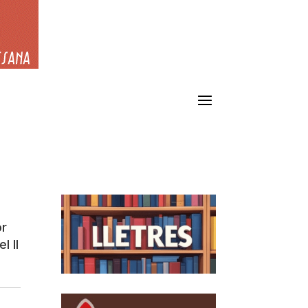
or
l II