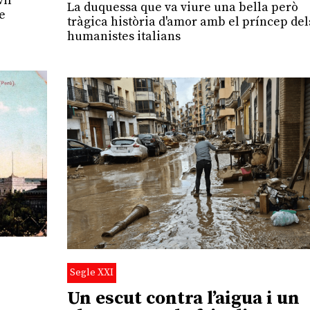
vil
La duquessa que va viure una bella però
de
tràgica història d'amor amb el príncep del
humanistes italians
Segle XXI
Un escut contra l’aigua i un