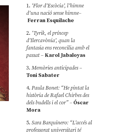
1.
‘Flor d’Escòcia’, l’himne
d’una nació sense himne–
Ferran Esquilache
2.
‘Tyrik, el príncep
d’Ilercavònia’, quan la
fantasia ens reconcilia amb el
passat
–
Karol Jabaloyas
3.
Memòries anticipades
–
Toni Sabater
4.
Paula Bonet: “He pintat la
història de Rafael Chirbes des
dels budells i el cor” –
Óscar
Mora
5.
Sara Barquinero: “L’accés al
professorat universitari té