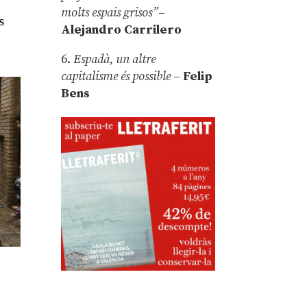
molts espais grisos”
–
s
Alejandro Carrilero
6.
Espadà, un altre
capitalisme és possible
–
Felip
Bens