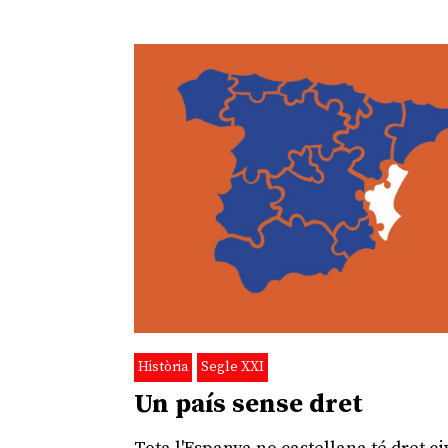
Història
Segle XXI
Un país sense dret