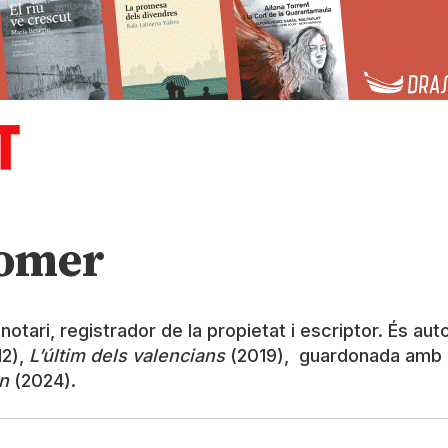
lomer
notari, registrador de la propietat i escriptor. És aut
12),
L’últim dels valencians
(2019), guardonada amb e
n
(2024).