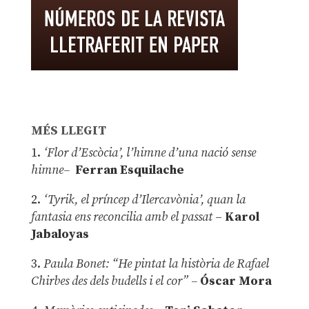
MÉS LLEGIT
1.
‘Flor d’Escòcia’, l’himne d’una nació sense
himne–
Ferran Esquilache
2.
‘Tyrik, el príncep d’Ilercavònia’, quan la
fantasia ens reconcilia amb el passat
–
Karol
Jabaloyas
3.
Paula Bonet: “He pintat la història de Rafael
Chirbes des dels budells i el cor” –
Óscar Mora