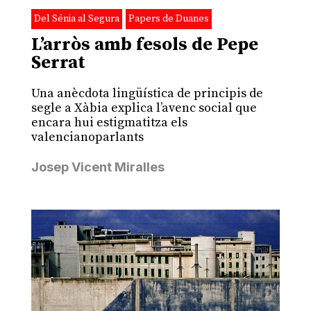
Del Sénia al Segura
Papers de Duanes
L’arròs amb fesols de Pepe
Serrat
Una anècdota lingüística de principis de
segle a Xàbia explica l’avenc social que
encara hui estigmatitza els
valencianoparlants
Josep Vicent Miralles