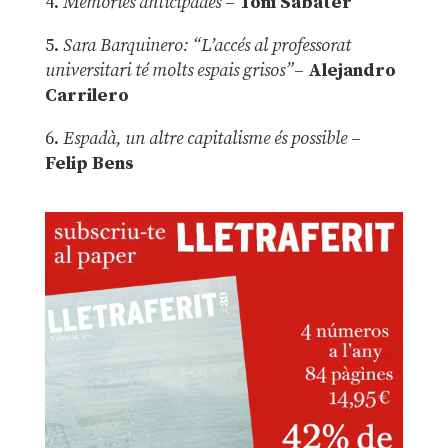
4.
Memòries anticipades
–
Toni Sabater
5.
Sara Barquinero: “L’accés al professorat
universitari té molts espais grisos”
–
Alejandro
Carrilero
6.
Espadà, un altre capitalisme és possible
–
Felip Bens