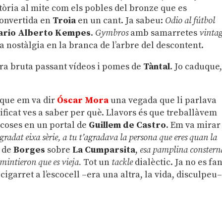
tòria al mite com els pobles del bronze que es
convertida en
Troia
en un cant. Ja sabeu:
Odio al fútbol
rio Alberto Kempes
.
Gymbros
amb samarretes
vinta
la nostàlgia en la branca de l’arbre del descontent.
ra bruta passant vídeos i pomes de
Tàntal
. Jo caduque
 que em va dir
Óscar Mora
una vegada que li parlava
tificat ves a saber per què. Llavors és que treballàvem
s coses en un portal de
Guillem de Castro
. Em va mirar
gradat eixa sèrie, a tu t’agradava la persona que eres quan la
í de
Borges
sobre
La Cumparsita
,
esa pamplina conster
 mintieron que es vieja.
Tot un
tackle
dialèctic. Ja no es fa
igarret a l’escocell –era una altra, la vida, disculpeu–