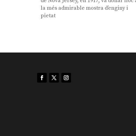
de Nova Jersey, en 1917, va donar lloc 
la més admirable mostra d’enginy i
pietat