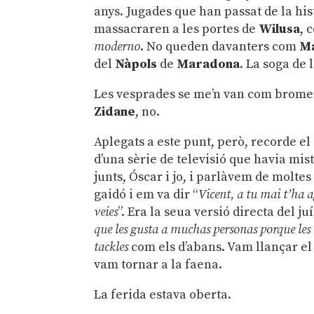
anys. Jugades que han passat de la his
massacraren a les portes de
Wilusa
, 
moderno
. No queden davanters com
Ma
del
Nàpols
de
Maradona
. La soga de 
Les vesprades se me’n van com brome
Zidane
, no.
Aplegats a este punt, però, recorde el
d’una sèrie de televisió que havia mis
junts, Óscar i jo, i parlàvem de molte
gaidó i em va dir “
Vicent, a tu mai t’ha a
veies
”. Era la seua versió directa del ju
que les gusta a muchas personas porque les
tackles
com els d’abans. Vam llançar el c
vam tornar a la faena.
La ferida estava oberta.