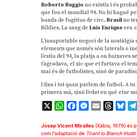
Roberto Baggio
no existix i és prob
que fou el mundial 94. No hi hagué pe
banda de fugitius de circ.
Brasil
no te
Bíblies. La sang de
Luis Enrique
era
a
L’insuportable negoci de la nostàlgia d
elements que només són laterals o inexi
l’estiu del 94, la platja a on baixaves 
t’agradava, el xic que et furtava el tem
mai és de futbolistes, sinó de paradi
I fins i tot quan parlem de futbol. A t
primera mà, sinó l’edat en què eixe mó
X
WhatsApp
Facebook
Messenger
Email
Thre
Bl
Josep Vicent Miralles
(Xàbia, 1979) és pe
com l’adaptació de
Tirant lo Blanch
il·lus