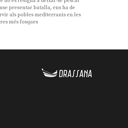
e no es resigna a deixar-se pescar
nse presentar batalla, ens ha de
rvir als pobles mediterranis en les
res més fosques