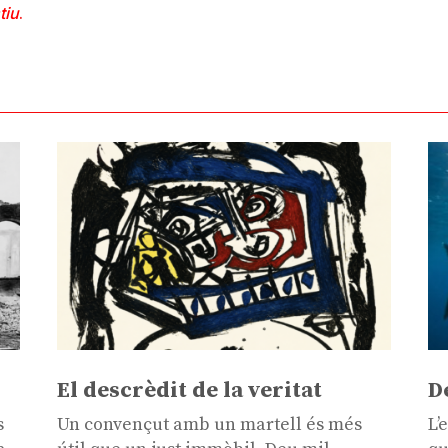
tiu
.
El descrèdit de la veritat
D
s
Un convençut amb un martell és més
L’