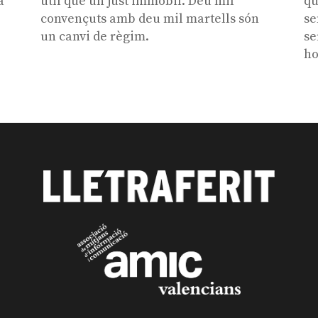
a
útil que un just immòbil. Deu mil
qu
convençuts amb deu mil martells són
se
un canvi de règim.
se
ho