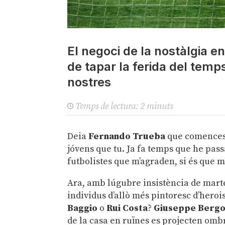
El negoci de la nostàlgia e
de tapar la ferida del temps
nostres
Temps de lectura:
2
minuts
Deia
Fernando Trueba
que comences 
jóvens que tu. Ja fa temps que he pass
futbolistes que m’agraden, si és que m
Ara, amb lúgubre insistència de martel
individus d’allò més pintoresc d’herois
Baggio
o
Rui Costa
?
Giuseppe Berg
de la casa en ruïnes es projecten omb