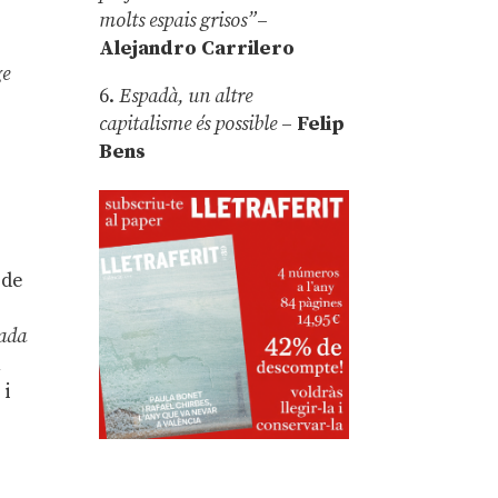
molts espais grisos”
–
Alejandro Carrilero
ge
6.
Espadà, un altre
capitalisme és possible
–
Felip
,
Bens
 de
nada
n
 i