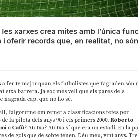
n les xarxes crea mites amb l’única func
 i oferir records que, en realitat, no só
a fer-te major quan els futbolistes que t’agraden són
at eixa barrera. Ja soc més vell que els pares dels
e n’agrada cap, que no ho sé.
l, l’algoritme em remet a classificacions fetes per
 de la pilota dels anys 90 i els primers 2000.
Roberto
omi
o
Cafú
? Atotxa? Atotxa sí que era un estadi. En la p
res de gols que de sobte tenen, Déu meu, vint anys. Tr