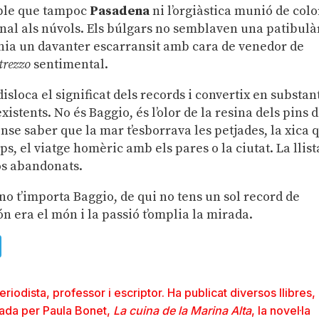
able que tampoc
Pasadena
ni l’orgiàstica munió de colo
nal als núvols. Els búlgars no semblaven una patibulà
nia un davanter escarransit amb cara de venedor de
trezzo
sentimental.
isloca el significat dels records i convertix en substan
stents. No és Baggio, és l’olor de la resina dels pins 
sense saber que la mar t’esborrava les petjades, la xica 
ps, el viatge homèric amb els pares o la ciutat. La llist
sos abandonats.
u no t’importa Baggio, de qui no tens un sol record de
n era el món i la passió t’omplia la mirada.
ads
uesky
Telegram
riodista, professor i escriptor. Ha publicat diversos llibres,
trada per Paula Bonet,
La cuina de la Marina Alta
, la novel·la