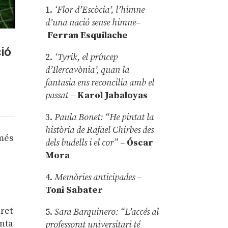
1.
‘Flor d’Escòcia’, l’himne
d’una nació sense himne–
Ferran Esquilache
ió
2.
‘Tyrik, el príncep
n
d’Ilercavònia’, quan la
fantasia ens reconcilia amb el
passat
–
Karol Jabaloyas
3.
Paula Bonet: “He pintat la
història de Rafael Chirbes des
 més
dels budells i el cor” –
Óscar
Mora
4.
Memòries anticipades
–
Toni Sabater
aret
5.
Sara Barquinero: “L’accés al
enta
professorat universitari té