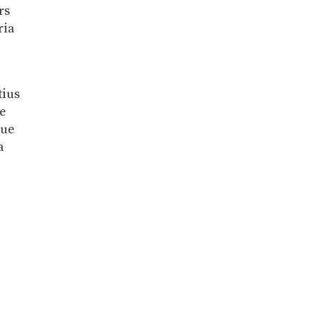
rs
ria
tius
de
que
a