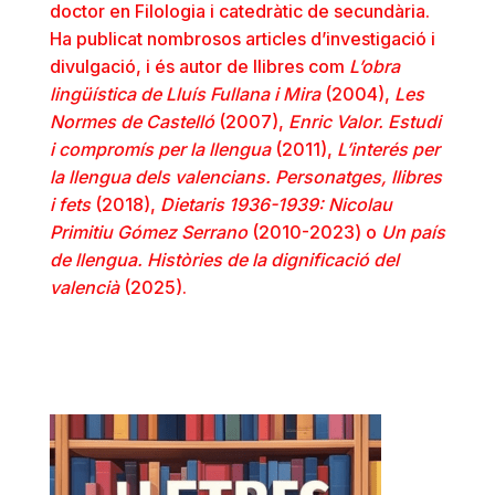
doctor en Filologia i catedràtic de secundària.
Ha publicat nombrosos articles d’investigació i
divulgació, i és autor de llibres com
L’obra
lingüística
de Lluís Fullana i Mira
(2004),
Les
Normes de Castelló
(2007),
Enric Valor.
Estudi
i compromís per la llengua
(2011),
L’interés per
la llengua dels valencians.
Personatges, llibres
i fets
(2018),
Dietaris 1936-1939: Nicolau
Primitiu Gómez
Serrano
(2010-2023) o
Un país
de llengua. Històries de la dignificació del
valencià
(2025).