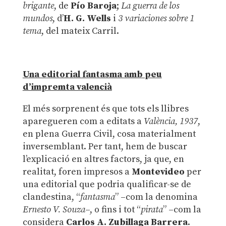
brigante
, de
Pío Baroja
;
La guerra de los
mundos
, d’
H. G. Wells
i
3 variaciones sobre 1
tema
, del mateix Carril.
Una editorial fantasma amb peu
d’impremta valencià
El més sorprenent és que tots els llibres
aparegueren com a editats a
València, 1937
,
en plena Guerra Civil, cosa materialment
inversemblant. Per tant, hem de buscar
l’explicació en altres factors, ja que, en
realitat, foren impresos a
Montevideo
per
una editorial que podria qualificar-se de
clandestina, “
fantasma
” –com la denomina
Ernesto V. Souza
–, o fins i tot “
pirata
” –com la
considera
Carlos A. Zubillaga Barrera
.