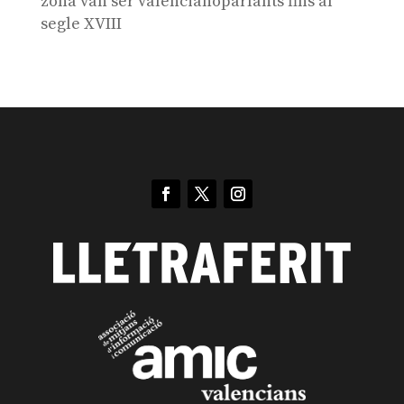
zona van ser valencianoparlants fins al
segle XVIII