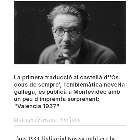
La primera traducció al castellà d''Os
dous de sempre', l’emblemàtica novel·la
gallega, es publicà a Montevideo amb
un peu d’impremta sorprenent:
"Valencia 1937"
Temps de lectura:
4
minuts
L’any 1934, l’editorial Nós va publicar la