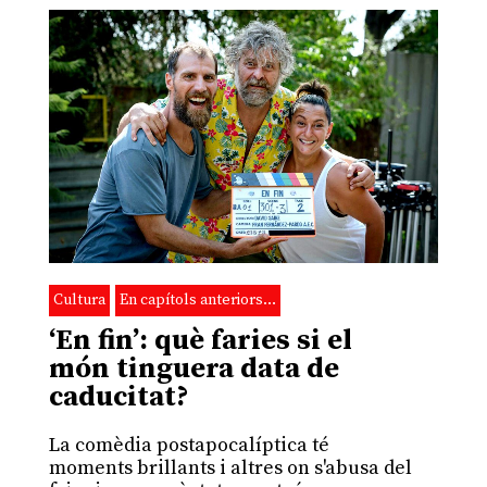
Cultura
En capítols anteriors…
‘En fin’: què faries si el
món tinguera data de
caducitat?
La comèdia postapocalíptica té
moments brillants i altres on s'abusa del