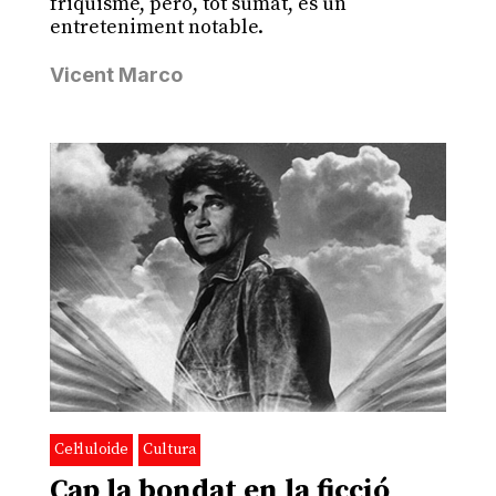
friquisme, però, tot sumat, és un
entreteniment notable.
Vicent Marco
Cel·luloide
Cultura
Cap la bondat en la ficció