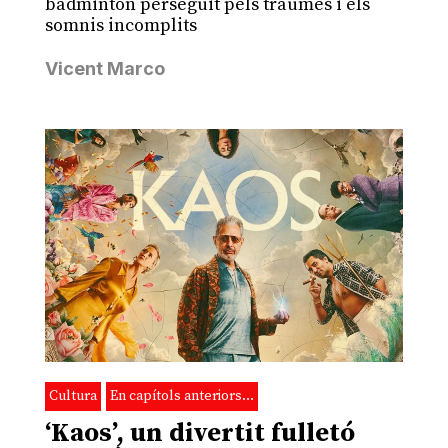
bàdminton perseguit pels traumes i els
somnis incomplits
Vicent Marco
Cultura
En capítols anteriors…
‘Kaos’, un divertit fulletó