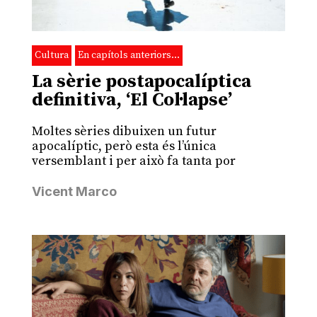
Cultura
En capítols anteriors…
La sèrie postapocalíptica
definitiva, ‘El Col·lapse’
Moltes sèries dibuixen un futur
apocalíptic, però esta és l’única
versemblant i per això fa tanta por
Vicent Marco