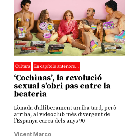
Cultura
En capítols anteriors…
‘Cochinas’, la revolució
sexual s’obri pas entre la
beateria
L’onada d'alliberament arriba tard, però
arriba, al videoclub més divergent de
l’Espanya carca dels anys 90
Vicent Marco