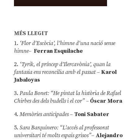
MÉS LLEGIT
1.
‘Flor d’Escòcia’, l’himne d’una nació sense
himne–
Ferran Esquilache
2.
‘Tyrik, el príncep d’Ilercavònia’, quan la
fantasia ens reconcilia amb el passat
–
Karol
Jabaloyas
3.
Paula Bonet: “He pintat la història de Rafael
Chirbes des dels budells i el cor” –
Óscar Mora
4.
Memòries anticipades
–
Toni Sabater
5.
Sara Barquinero: “L’accés al professorat
universitari té molts espais grisos”
–
Alejandro