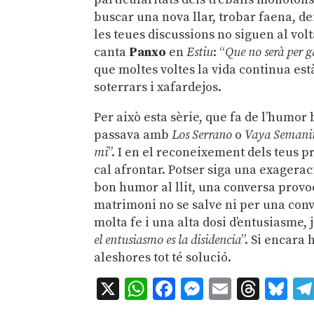
buscar una nova llar, trobar faena, de
les teues discussions no siguen al vol
canta
Panxo
en
Estiu
: “
Que no serà per ga
que moltes voltes la vida continua es
soterrars i xafardejos.
Per això esta sèrie, que fa de l’humor
passava amb
Los Serrano
o
Vaya Semani
mi
”. I en el reconeixement dels teus p
cal afrontar. Potser siga una exagerac
bon humor al llit, una conversa provoca
matrimoni no se salve ni per una conve
molta fe i una alta dosi d’entusiasme,
el entusiasmo es la disidencia
”. Si encara
aleshores tot té solució.
X
WhatsApp
Facebook
Messenger
Email
Thre
Bl