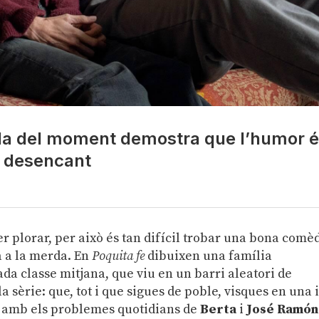
la del moment demostra que l’humor 
el desencant
r plorar, per això és tan difícil trobar una bona comè
a a la merda. En
Poquita fe
dibuixen una família
a classe mitjana, que viu en un barri aleatori de
la sèrie: que, tot i que sigues de poble, visques en una i
r amb els problemes quotidians de
Berta
i
José Ramón