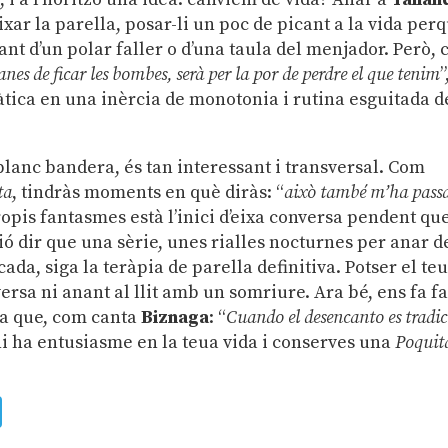
ixar la parella, posar-li un poc de picant a la vida per
tant d’un polar faller o d’una taula del menjador. Però,
nes de ficar les bombes, serà per la por de perdre el que tenim
”
tàtica en una inèrcia de monotonia i rutina esguitada d
 blanc bandera, és tan interessant i transversal. Com
ta
, tindràs moments en què diràs: “
això també m’ha passa
ropis fantasmes està l’inici d’eixa conversa pendent qu
ió dir que una sèrie, unes rialles nocturnes per anar d
da, siga la teràpia de parella definitiva. Potser el te
rsa ni anant al llit amb un somriure. Ara bé, ens fa fa
 ja que, com canta
Biznaga
: “
Cuando el desencanto es tradic
 hi ha entusiasme en la teua vida i conserves una
Poquita
ads
uesky
Telegram