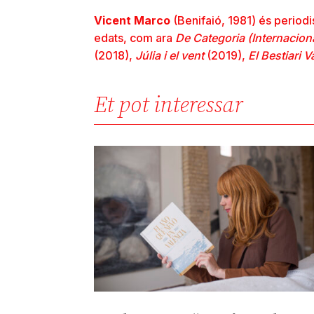
Vicent Marco
(Benifaió, 1981) és periodist
edats, com ara
De Categoria (Internacion
(2018),
Júlia i el vent
(2019),
El Bestiari V
Et pot interessar