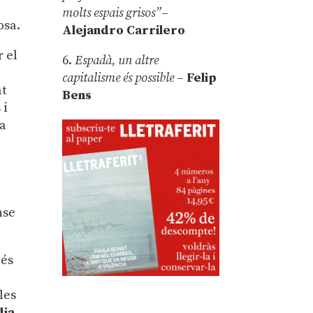
molts espais grisos”
–
osa.
Alejandro Carrilero
r el
6.
Espadà, un altre
capitalisme és possible
–
Felip
at
Bens
 i
la
nse
 és
les
dia
,