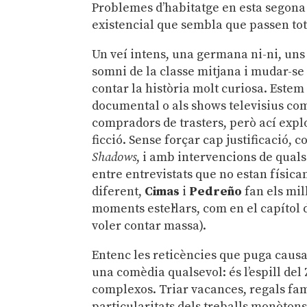
Problemes d’habitatge en esta segon
existencial que sembla que passen tots
Un veí intens, una germana ni-ni, uns 
somni de la classe mitjana i mudar-s
contar la història molt curiosa. Este
documental o als shows televisius com 
compradors de trasters, però ací explot
ficció. Sense forçar cap justificació
Shadows
, i amb intervencions de quals
entre entrevistats que no estan físic
diferent,
Cimas
i
Pedreño
fan els mil
moments estel·lars, com en el capítol d
voler contar massa).
Entenc les reticències que puga caus
una comèdia qualsevol: és l’espill del 
complexos. Triar vacances, regals fam
particularitats dels treballs monòtons