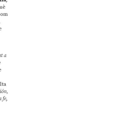
què
 com
,
e
t a
e
e
u
lta
ión,
 fe
,