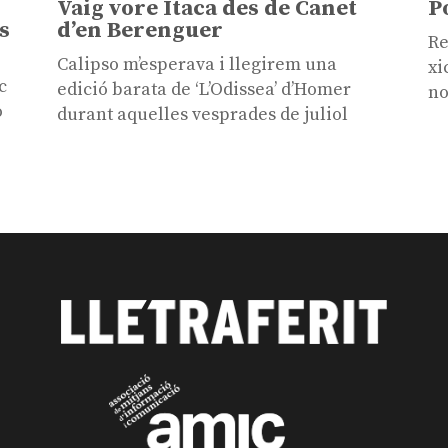
Vaig vore Ítaca des de Canet
P
s
d’en Berenguer
Re
Calipso m’esperava i llegirem una
xi
c
edició barata de ‘L’Odissea’ d’Homer
no
o
durant aquelles vesprades de juliol