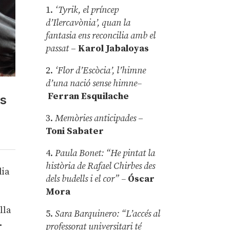
1.
‘Tyrik, el príncep
d’Ilercavònia’, quan la
fantasia ens reconcilia amb el
passat
–
Karol Jabaloyas
2.
‘Flor d’Escòcia’, l’himne
d’una nació sense himne–
Ferran Esquilache
és
3.
Memòries anticipades
–
Toni Sabater
4.
Paula Bonet: “He pintat la
història de Rafael Chirbes des
dia
dels budells i el cor” –
Óscar
Mora
lla
5.
Sara Barquinero: “L’accés al
.
professorat universitari té