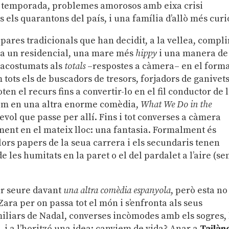
a temporada, problemes amorosos amb eixa crisi
 els quarantons del país, i una família d’allò més curi
pares tradicionals que han decidit, a la vellea, compli
e a un residencial, una mare més
hippy
i una manera de
m acostumats als
totals
–respostes a càmera– en el form
tots els de buscadors de tresors, forjadors de ganivets
en el recurs fins a convertir-lo en el fil conductor de 
, com en una altra enorme comèdia,
What We Do in the
evol que passe per allí. Fins i tot converses a càmera
ament en el mateix lloc: una fantasia. Formalment és
lors papers de la seua carrera i els secundaris tenen
e les humitats en la paret o el del pardalet a l’aire (se
ar seure davant
una altra comèdia espanyola
, però esta no
Zara per on passa tot el món i s’enfronta als seus
iliars de Nadal, converses incòmodes amb els sogres, 
, i a l’horitzó una idea: canviem de vida? Anar a
Tailàn