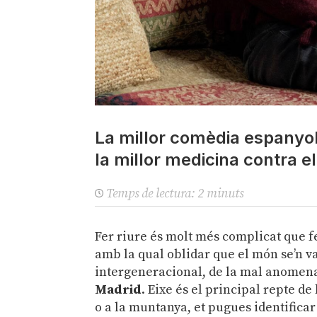
La millor comèdia espanyo
la millor medicina contra 
Temps de lectura:
2
minuts
Fer riure és molt més complicat que fe
amb la qual oblidar que el món se’n v
intergeneracional, de la mal anomenad
Madrid
. Eixe és el principal repte de 
o a la muntanya, et pugues identifica