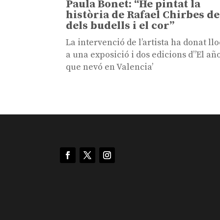
Paula Bonet: “He pintat la
història de Rafael Chirbes de
dels budells i el cor”
La intervenció de l’artista ha donat llo
a una exposició i dos edicions d”El añ
que nevó en Valencia’