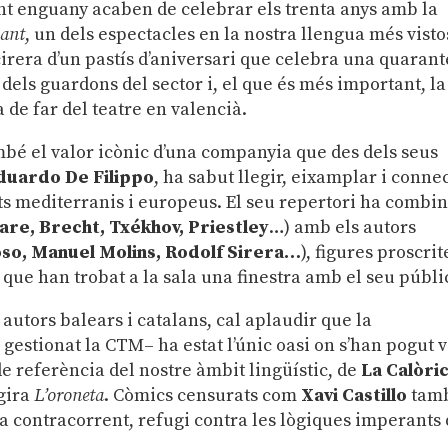
nt enguany acaben de celebrar els trenta anys amb la
lant
, un dels espectacles en la nostra llengua més visto
 cirera d’un pastís d’aniversari que celebra una quaran
dels guardons del sector i, el que és més important, la
 de far del teatre en valencià.
bé el valor icònic d’una companyia que des dels seus
duardo De Filippo
,
ha sabut llegir, eixamplar i conne
nts mediterranis i europeus. El seu repertori ha combin
are, Brecht, Txékhov, Priestley
…) amb els autors
so, Manuel Molins, Rodolf Sirera…
), figures proscrit
 que han trobat a la sala una finestra amb el seu públi
s autors balears i catalans, cal aplaudir que la
gestionat la CTM– ha estat l’únic oasi on s’han pogut 
e referència del nostre àmbit lingüístic, de
La Calòri
 gira
L’oroneta
. Còmics censurats com
Xavi Castillo
tam
 contracorrent, refugi contra les lògiques imperants 