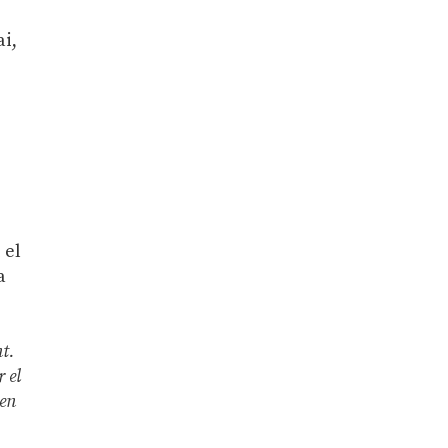
ai,
 el
a
t.
r el
 en