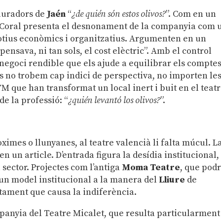
lauradors de
Jaén
“
¿de quién són estos olivos?
”. Com en un
at Coral presenta el desnonament de la companyia com 
otius econòmics i organitzatius. Argumenten en un
ensava, ni tan sols, el cost elèctric”. Amb el control
 negoci rendible que els ajude a equilibrar els comptes
 no trobem cap indici de perspectiva, no importen le
M que han transformat un local inert i buit en el teat
de la professió: “
¿quién levantó los olivos?
”.
ximes o llunyanes, al teatre valencià li falta múcul. L
en un article. D’entrada figura la desídia institucional,
 sector. Projectes com l’antiga
Moma Teatre
, que pod
 un model institucional a la manera del
Lliure
de
gotament que causa la indiferència.
anyia del Teatre Micalet, que resulta particularment