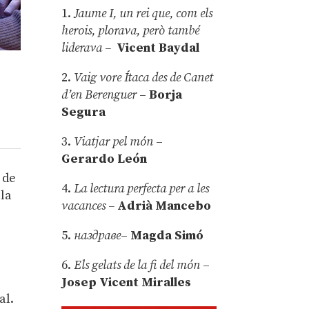
1.
Jaume I, un rei que, com els
herois, plorava, però també
liderava –
Vicent Baydal
2.
Vaig vore Ítaca des de Canet
d’en Berenguer
–
Borja
Segura
3.
Viatjar pel món
–
Gerardo León
 de
4.
La lectura perfecta per a les
 la
vacances –
Adrià Mancebo
5.
наздраве
–
Magda Simó
l
6.
Els gelats de la fi del món
–
Josep Vicent Miralles
al.