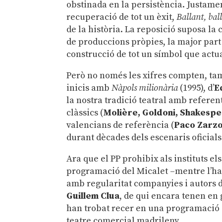
obstinada en la persistència. Justame
recuperació de tot un èxit,
Ballant, bal
de la història. La reposició suposa la
de produccions pròpies, la major part 
construcció de tot un símbol que actua
Però no només les xifres compten, tam
inicis amb
Nàpols milionària
(1995), d’
E
la nostra tradició teatral amb refere
clàssics (
Molière, Goldoni, Shakespe
valencians de referència (
Paco Zarzo
durant dècades dels escenaris oficials
Ara que el PP prohibix als instituts el
programació del Micalet –mentre l’ha 
amb regularitat companyies i autors d
Guillem Clua
, de qui encara tenen en
han trobat recer en una programació a
teatre comercial madrileny.