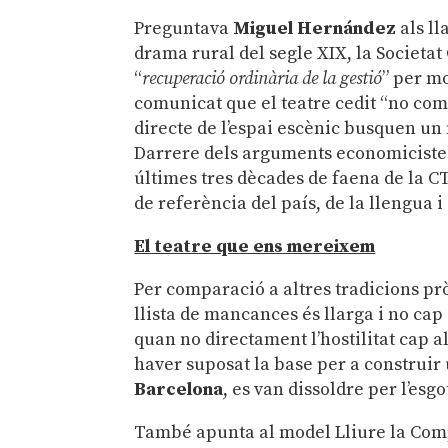
Preguntava
Miguel Hernández
als l
drama rural del segle XIX, la Societ
“
recuperació ordinària de la gestió
” per m
comunicat que el teatre cedit “no comp
directe de l’espai escènic busquen un
Darrere dels arguments economicistes
últimes tres dècades de faena de la CT
de referència del país, de la llengua i 
El teatre que ens mereixem
Per comparació a altres tradicions prò
llista de mancances és llarga i no cap 
quan no directament l’hostilitat cap al
haver suposat la base per a construir
Barcelona
, es van dissoldre per l’es
També apunta al model Lliure la Comp