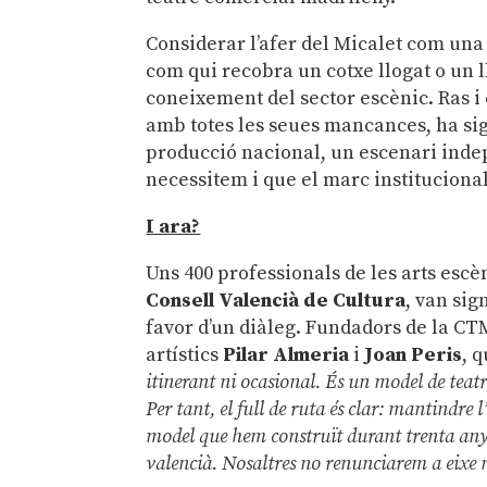
Considerar l’afer del Micalet com una
com qui recobra un cotxe llogat o un l
coneixement del sector escènic. Ras i 
amb totes les seues mancances, ha si
producció nacional, un escenari inde
necessitem i que el marc institucional
I ara?
Uns 400 professionals de les arts escèn
Consell Valencià de Cultura
, van sig
favor d’un diàleg. Fundadors de la C
artístics
Pilar Almeria
i
Joan Peris
, 
itinerant ni ocasional. És un model de tea
Per tant, el full de ruta és clar: mantindre 
model que hem construït durant trenta an
valencià. Nosaltres no renunciarem a eixe