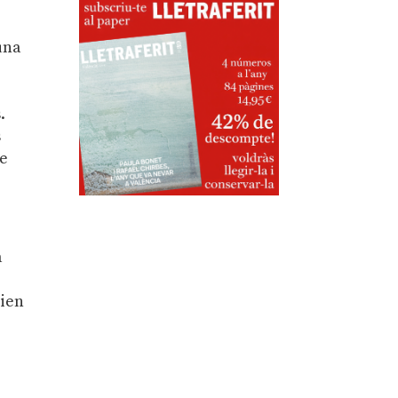
una
.
s
re
a
rien