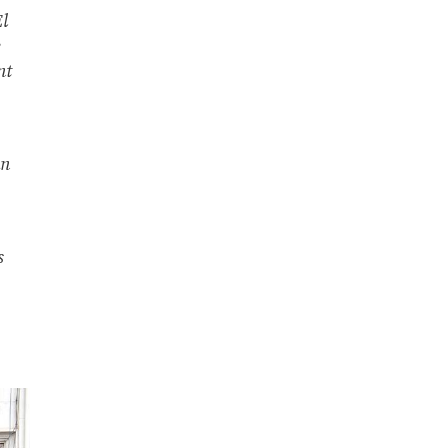
El
e
nt
un
s
o