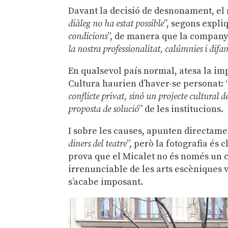
Davant la decisió de desnonament, el r
diàleg no ha estat possible
”, segons expli
condicions
”, de manera que la company
la nostra professionalitat, calúmnies i dif
En qualsevol país normal, atesa la imp
Cultura haurien d’haver-se personat: 
conflicte privat, sinó un projecte cultural d
proposta de solució
” de les institucions.
I sobre les causes, apunten directamen
diners del teatre
”, però la fotografia és c
prova que el Micalet no és només un c
irrenunciable de les arts escèniques 
s’acabe imposant.