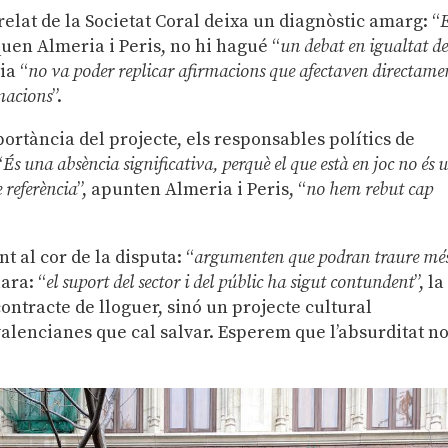
elat de la Societat Coral deixa un diagnòstic amarg: “
quen Almeria i Peris, no hi hagué “
un debat en igualtat d
ia “
no va poder replicar afirmacions que afectaven directame
amacions
”.
ortància del projecte, els responsables polítics de
“
És una absència significativa, perquè el que està en joc no és 
e referència
”, apunten Almeria i Peris, “
no hem rebut cap
t al cor de la disputa: “
argumenten que podran traure mé
lara: “
e
l suport del sector i del públic ha sigut contundent
”, la
ontracte de lloguer, sinó un projecte cultural
valencianes que cal salvar. Esperem que l’absurditat n