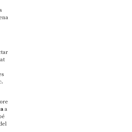
s
tena
ctar
at
es
c.
vore
ca
a
bé
del