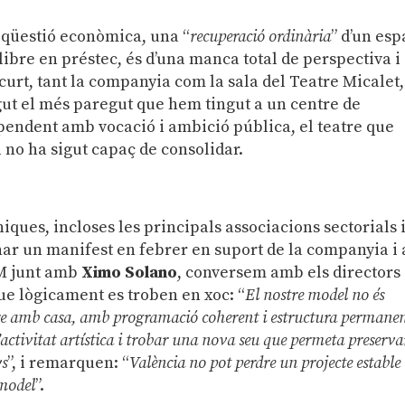
 qüestió econòmica, una “
recuperació ordinària
” d’un esp
libre en préstec, és d’una manca total de perspectiva i
curt, tant la companyia com la sala del Teatre Micalet,
gut el més paregut que hem tingut a un centre de
pendent amb vocació i ambició pública, el teatre que
 no ha sigut capaç de consolidar.
iques, incloses les principals associacions sectorials i
nar un manifest en febrer en suport de la companyia i 
TM junt amb
Ximo Solano
, conversem amb els directors
que lògicament es troben en xoc: “
El nostre model no és
tre amb casa, amb programació coherent i estructura permanen
l’activitat artística i trobar una nova seu que permeta preserva
ys
”, i remarquen: “
València no pot perdre un projecte estable
 model
”.