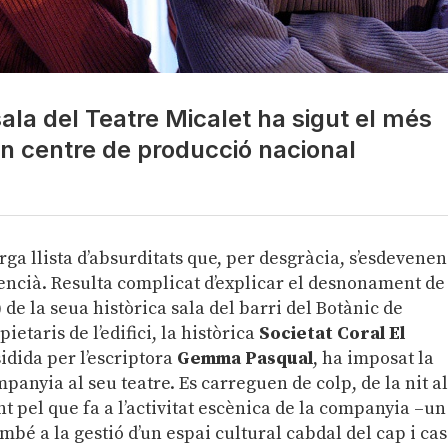
ala del Teatre Micalet ha sigut el més
n centre de producció nacional
arga llista d’absurditats que, per desgràcia, s’esdevenen
encià. Resulta complicat d’explicar el desnonament de
de la seua històrica sala del barri del Botànic de
ietaris de l’edifici, la històrica
Societat Coral El
sidida per l’escriptora
Gemma Pasqual
, ha imposat la
panyia al seu teatre. Es carreguen de colp, de la nit a
nt pel que fa a l’activitat escènica de la companyia –un
é a la gestió d’un espai cultural cabdal del cap i cas