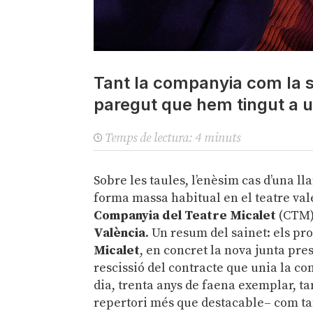
Tant la companyia com la s
paregut que hem tingut a u
Temps de lectura:
4
minuts
Sobre les taules, l’enèsim cas d’una ll
forma massa habitual en el teatre val
Companyia del Teatre Micalet
(CTM) 
València
. Un resum del sainet: els prop
Micalet
, en concret la nova junta pre
rescissió del contracte que unia la com
dia, trenta anys de faena exemplar, ta
repertori més que destacable– com tamb