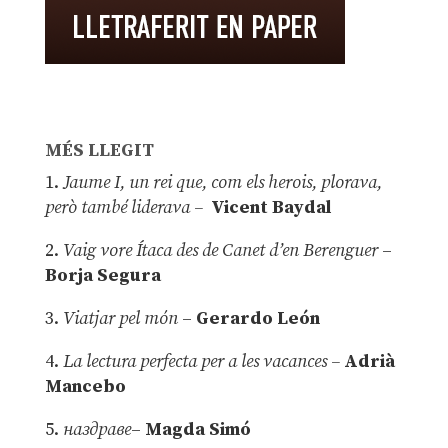
MÉS LLEGIT
1.
Jaume I, un rei que, com els herois, plorava,
però també liderava –
Vicent Baydal
2.
Vaig vore Ítaca des de Canet d’en Berenguer
–
Borja Segura
3.
Viatjar pel món
–
Gerardo León
4.
La lectura perfecta per a les vacances –
Adrià
Mancebo
5.
наздраве
–
Magda Simó