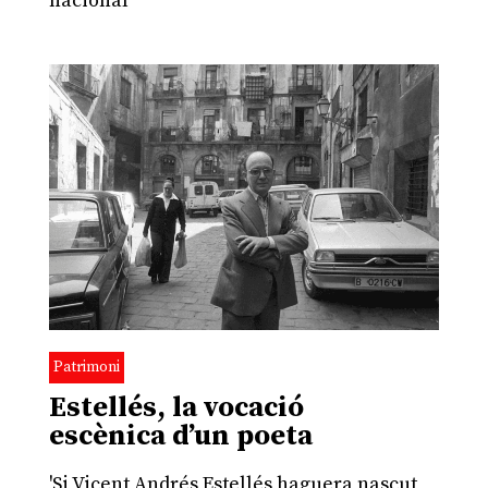
nacional
Patrimoni
Estellés, la vocació
escènica d’un poeta
'Si Vicent Andrés Estellés haguera nascut