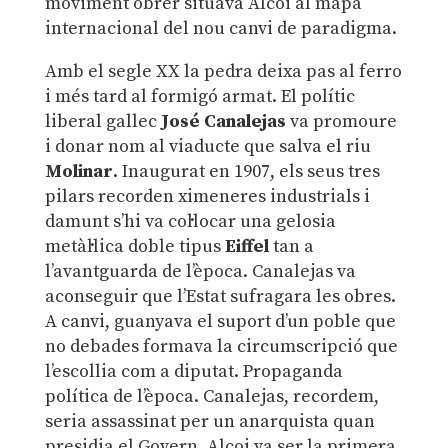
moviment obrer situava Alcoi al mapa
internacional del nou canvi de paradigma.
Amb el segle XX la pedra deixa pas al ferro
i més tard al formigó armat. El polític
liberal gallec
José Canalejas
va promoure
i donar nom al viaducte que salva el riu
Molinar
. Inaugurat en 1907, els seus tres
pilars recorden ximeneres industrials i
damunt s’hi va col·locar una gelosia
metàl·lica doble tipus
Eiffel
tan a
l’avantguarda de l’època. Canalejas va
aconseguir que l’Estat sufragara les obres.
A canvi, guanyava el suport d’un poble que
no debades formava la circumscripció que
l’escollia com a diputat. Propaganda
política de l’època. Canalejas, recordem,
seria assassinat per un anarquista quan
presidia el Govern. Alcoi va ser la primera