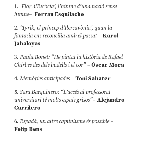
1.
‘Flor d’Escòcia’, l’himne d’una nació sense
himne–
Ferran Esquilache
2.
‘Tyrik, el príncep d’Ilercavònia’, quan la
fantasia ens reconcilia amb el passat
–
Karol
Jabaloyas
3.
Paula Bonet: “He pintat la història de Rafael
Chirbes des dels budells i el cor” –
Óscar Mora
4.
Memòries anticipades
–
Toni Sabater
5.
Sara Barquinero: “L’accés al professorat
universitari té molts espais grisos”
–
Alejandro
Carrilero
6.
Espadà, un altre capitalisme és possible
–
Felip Bens