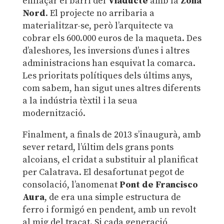
enllaçar el barri del
Viaducte
amb la
Zona
Nord
. El projecte no arribaria a
materialitzar-se, però l’arquitecte va
cobrar els 600.000 euros de la maqueta. Des
d’aleshores, les inversions d’unes i altres
administracions han esquivat la comarca.
Les prioritats polítiques dels últims anys,
com sabem, han sigut unes altres diferents
a la indústria tèxtil i la seua
modernització.
Finalment, a finals de 2013 s’inaugurà, amb
sever retard, l’últim dels grans ponts
alcoians, el cridat a substituir al planificat
per Calatrava. El desafortunat pegot de
consolació, l’anomenat
Pont de Francisco
Aura
, de era una simple estructura de
ferro i formigó en pendent, amb un revolt
al mig del traçat. Si cada generació