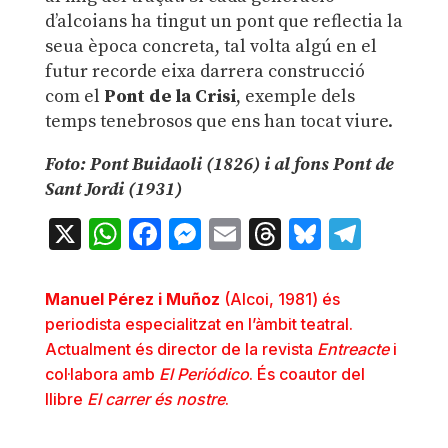
d’alcoians ha tingut un pont que reflectia la
seua època concreta, tal volta algú en el
futur recorde eixa darrera construcció
com el
Pont de la Crisi
, exemple dels
temps tenebrosos que ens han tocat viure.
Foto: Pont Buidaoli (1826) i al fons Pont de
Sant Jordi (1931)
X
WhatsApp
Facebook
Messenger
Email
Threads
Bluesky
Teleg
Manuel Pérez i Muñoz
(Alcoi, 1981) és
periodista especialitzat en l’àmbit teatral.
Actualment és director de la revista
Entreacte
i
col·labora amb
El Periódico
. És coautor del
llibre
El carrer és nostre
.