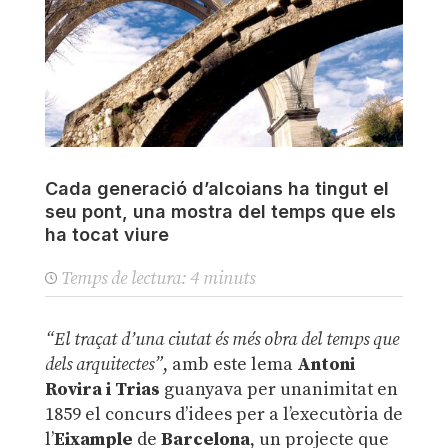
Cada generació d’alcoians ha tingut el
seu pont, una mostra del temps que els
ha tocat viure
Temps de lectura:
4
minuts
“El traçat d’una ciutat és més obra del temps que
dels arquitectes”
, amb este lema
Antoni
Rovira i Trias
guanyava per unanimitat en
1859 el concurs d’idees per a l’executòria de
l’
Eixample
de
Barcelona
, un projecte que