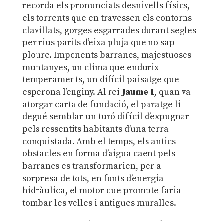
recorda els pronunciats desnivells físics,
els torrents que en travessen els contorns
clavillats, gorges esgarrades durant segles
per rius parits d’eixa pluja que no sap
ploure. Imponents barrancs, majestuoses
muntanyes, un clima que endurix
temperaments, un difícil paisatge que
esperona l’enginy. Al rei
Jaume I
, quan va
atorgar carta de fundació, el paratge li
degué semblar un turó difícil d’expugnar
pels ressentits habitants d’una terra
conquistada. Amb el temps, els antics
obstacles en forma d’aigua caent pels
barrancs es transformarien, per a
sorpresa de tots, en fonts d’energia
hidràulica, el motor que prompte faria
tombar les velles i antigues muralles.