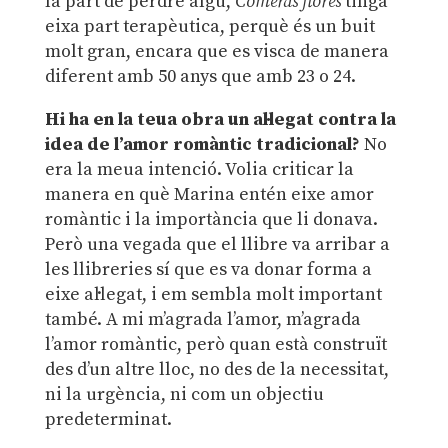
la part de perdre algú,
Comerás flores
tinga
eixa part terapèutica, perquè és un buit
molt gran, encara que es visca de manera
diferent amb 50 anys que amb 23 o 24.
Hi ha en la teua obra un al·legat contra la
idea de l’amor romàntic tradicional?
No
era la meua intenció. Volia criticar la
manera en què Marina entén eixe amor
romàntic i la importància que li donava.
Però una vegada que el llibre va arribar a
les llibreries sí que es va donar forma a
eixe al·legat, i em sembla molt important
també. A mi m’agrada l’amor, m’agrada
l’amor romàntic, però quan està construït
des d’un altre lloc, no des de la necessitat,
ni la urgència, ni com un objectiu
predeterminat.