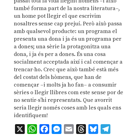
passat tota la vida llegint hòmens –i això
també forma part de la nostra literatura–,
un home pot llegir el que escrivim
nosaltres sense cap prejuí. Però això passa
amb qualsevol producte: un programa el
presenta una dona i ja és un programa per
a dones; una sèrie la protagonitza una
dona, i ja és per a dones. És una cosa
socialment acceptada així i cal començar a
trencar-ho. Crec que això també està més
del costat dels hòmens, que han de
començar –i molts ja ho fan– a consumir
sèries o llegir llibres com este sense por de
no sentir-s’hi representats. Que avorrit
seria llegir només coses amb les quals ens
identifiquem!
X
WhatsApp
Facebook
Messenger
Email
Threads
Bluesky
Teleg