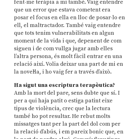
fent-me teràpia a mi també. Vaig entendre
que un error que estava cometent era
posar el focus en ella en lloc de posar-lo en
ell, el maltractador. També vaig entendre
que tots tenim vulnerabilitats en algun
moment de la vida i que, depenent de com
siguen i de com vullga jugar amb elles
l’altra persona, és molt fàcil entrar en una
relació així. Volia deixar una part de mi en
la novel·la, i ho vaig fer a través d’això.
Ha sigut una escriptura terapèutica?
Amb la mort del pare, sens dubte que sí. I
per a qui haja patit o estiga patint eixe
tipus de violència, crec que la lectura
també ho pot resultar. He rebut molts
missatges tant per la part del dol com per
la relació d’abús, i em pareix bonic que, en