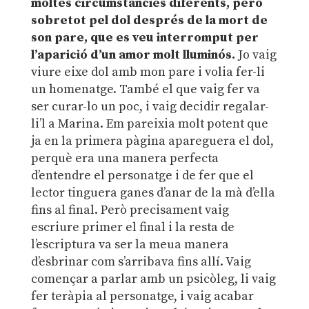
moltes circumstàncies diferents, però
sobretot pel dol després de la mort de
son pare, que es veu interromput per
l’aparició d’un amor molt lluminós.
Jo vaig
viure eixe dol amb mon pare i volia fer-li
un homenatge. També el que vaig fer va
ser curar-lo un poc, i vaig decidir regalar-
li’l a Marina. Em pareixia molt potent que
ja en la primera pàgina apareguera el dol,
perquè era una manera perfecta
d’entendre el personatge i de fer que el
lector tinguera ganes d’anar de la mà d’ella
fins al final. Però precisament vaig
escriure primer el final i la resta de
l’escriptura va ser la meua manera
d’esbrinar com s’arribava fins allí. Vaig
començar a parlar amb un psicòleg, li vaig
fer teràpia al personatge, i vaig acabar