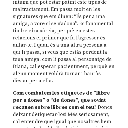
intuïm que pot estar patint este tipus de
maltractament. Em passa molt en les
signatures que em diuen: “És per a una
amiga, a vore si se n’adona”. És fonamental
tindre eixa xàrcia, perquè en estes
relacions el primer que fa l’agressor és
aïllar-te. I quan és a una altra persona a
qui li passa, si veus que estàs perdent la
teua amiga, com li passa al personatge de
Diana, cal esperar pacientment, perquè en
algun moment voldrà tornar i hauràs
d’estar per a ella.
Com combatem les etiquetes de “llibre
per a dones” o “de dones”, que sovint
recauen sobre llibres com el teu?
Doncs
deixant d’etiquetar-los! Més seriosament,
cal entendre que igual que nosaltres hem