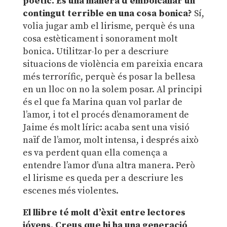
poètic. És una manera d’embolcallar un
contingut terrible en una cosa bonica?
Sí,
volia jugar amb el lirisme, perquè és una
cosa estèticament i sonorament molt
bonica. Utilitzar-lo per a descriure
situacions de violència em pareixia encara
més terrorífic, perquè és posar la bellesa
en un lloc on no la solem posar. Al principi
és el que fa Marina quan vol parlar de
l’amor, i tot el procés d’enamorament de
Jaime és molt líric: acaba sent una visió
naïf de l’amor, molt intensa, i després això
es va perdent quan ella comença a
entendre l’amor d’una altra manera. Però
el lirisme es queda per a descriure les
escenes més violentes.
El llibre té molt d’èxit entre lectores
jóvens. Creus que hi ha una generació