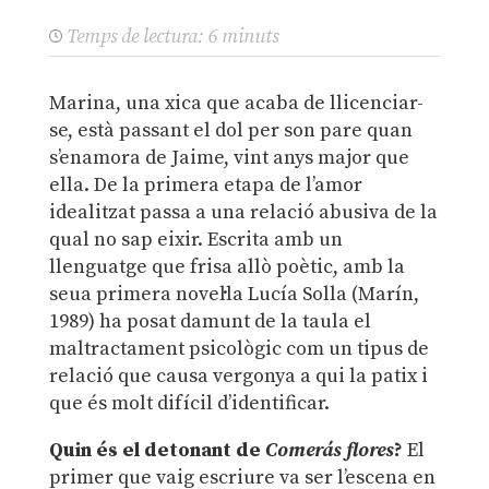
Temps de lectura:
6
minuts
Marina, una xica que acaba de llicenciar-
se, està passant el dol per son pare quan
s’enamora de Jaime, vint anys major que
ella. De la primera etapa de l’amor
idealitzat passa a una relació abusiva de la
qual no sap eixir. Escrita amb un
llenguatge que frisa allò poètic, amb la
seua primera novel·la Lucía Solla (Marín,
1989) ha posat damunt de la taula el
maltractament psicològic com un tipus de
relació que causa vergonya a qui la patix i
que és molt difícil d’identificar.
Quin és el detonant de
Comerás flores
?
El
primer que vaig escriure va ser l’escena en