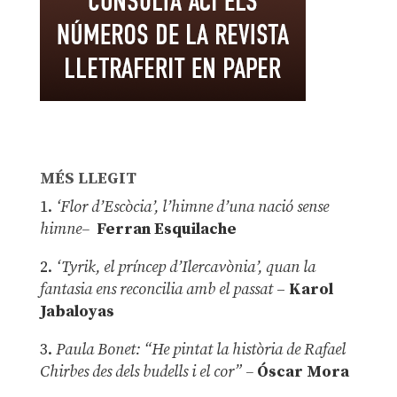
MÉS LLEGIT
1.
‘Flor d’Escòcia’, l’himne d’una nació sense
himne–
Ferran Esquilache
2.
‘Tyrik, el príncep d’Ilercavònia’, quan la
fantasia ens reconcilia amb el passat
–
Karol
Jabaloyas
3.
Paula Bonet: “He pintat la història de Rafael
Chirbes des dels budells i el cor” –
Óscar Mora