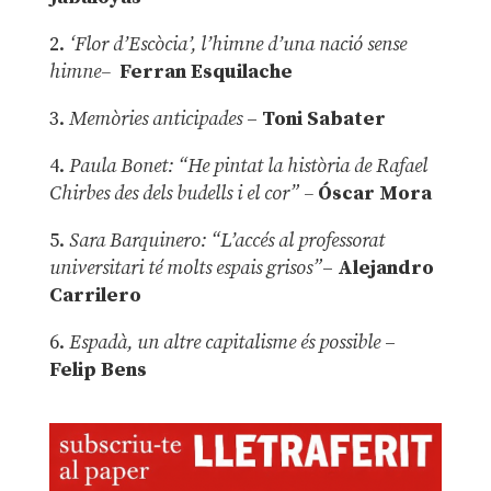
2.
‘Flor d’Escòcia’, l’himne d’una nació sense
himne–
Ferran Esquilache
3.
Memòries anticipades
–
Toni Sabater
4.
Paula Bonet: “He pintat la història de Rafael
Chirbes des dels budells i el cor” –
Óscar Mora
5.
Sara Barquinero: “L’accés al professorat
universitari té molts espais grisos”
–
Alejandro
Carrilero
6.
Espadà, un altre capitalisme és possible
–
Felip Bens