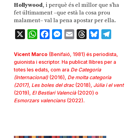
Hollywood
, i perquè és el millor que s’ha
fet últimament –que està la cosa prou
malament– val la pena apostar per ella.
X
WhatsApp
Facebook
Messenger
Email
Threads
Bluesky
Teleg
Vicent Marco
(Benifaió, 1981) és periodista,
guionista i escriptor. Ha publicat llibres per a
totes les edats, com ara
De Categoria
(Internacional)
(2016),
De molta categoria
(2017)
,
Les boles del drac
(2018),
Júlia i el vent
(2019),
El Bestiari Valencià
(2020) o
Esmorzars valencians
(2022)
.