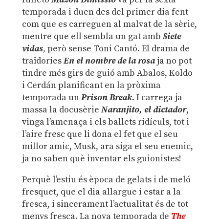
temporada i duen des del primer dia fent
com que es carreguen al malvat de la sèrie,
mentre que ell sembla un gat amb
Siete
vidas
,
però sense Toni Cantó. El drama de
traïdories
En el nombre de la rosa
ja no pot
tindre més girs de guió amb Abalos, Koldo
i Cerdán planificant en la pròxima
temporada un
Prison Break
. I carrega ja
massa la docusèrie
Naranjito, el dictador
,
vinga l’amenaça i els ballets ridículs, tot i
l’aire fresc que li dona el fet que el seu
millor amic, Musk, ara siga el seu enemic,
ja no saben què inventar els guionistes!
Perquè l’estiu és època de gelats i de meló
fresquet, que el dia allargue i estar a la
fresca, i sincerament l’actualitat és de tot
menys fresca. La nova temporada de
The