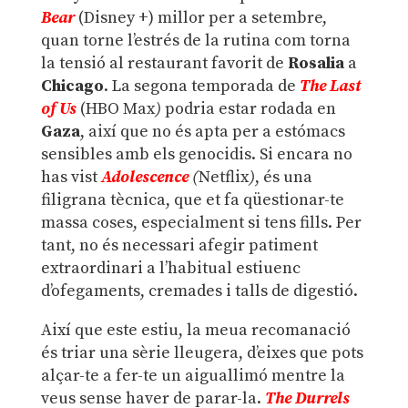
Bear
(Disney +) millor per a setembre,
quan torne l’estrés de la rutina com torna
la tensió al restaurant favorit de
Rosalia
a
Chicago
. La segona temporada de
The Last
of Us
(HBO Max
)
podria estar rodada en
Gaza
, així que no és apta per a estómacs
sensibles amb els genocidis. Si encara no
has vist
Adolescence
(
Netflix
)
, és una
filigrana tècnica, que et fa qüestionar-te
massa coses, especialment si tens fills. Per
tant, no és necessari afegir patiment
extraordinari a l’habitual estiuenc
d’ofegaments, cremades i talls de digestió.
Així que este estiu, la meua recomanació
és triar una sèrie lleugera, d’eixes que pots
alçar-te a fer-te un aiguallimó mentre la
veus sense haver de parar-la.
The Durrels