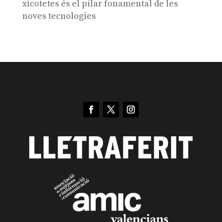
xicotetes és el pilar fonamental de les
noves tecnologies