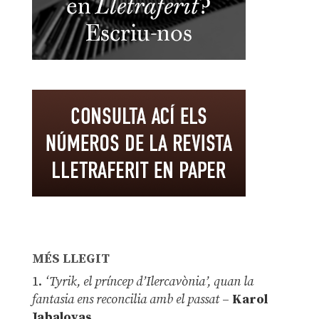
MÉS LLEGIT
1.
‘Tyrik, el príncep d’Ilercavònia’, quan la
fantasia ens reconcilia amb el passat
–
Karol
Jabaloyas