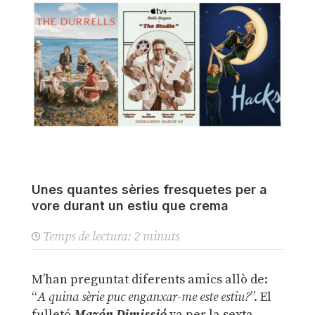
Unes quantes sèries fresquetes per a
vore durant un estiu que crema
Temps de lectura:
2
minuts
M’han preguntat diferents amics allò de:
“
A quina sèrie puc enganxar-me este estiu?
”. El
fulletó
Mazón Dimissió
va per la sexta