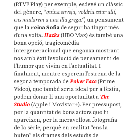
(RTVE Play) per exemple, esdevé un clàssic
del gènere, “
quina enveja, voldria estar allí,
ens mudarem a una illa grega!
”, un pensament
que la
reina
Sofia
de segur ha tingut més
d’una volta.
Hacks
(HBO Max) és també una
bona opció, tragicomèdia
intergeneracional que enganxa mostrant-
nos amb èxit l’evolució de pensament i de
l’humor que vivim en l’actualitat. I
finalment, mentre esperem l’estrena de la
segona temporada de
Poker Face
(Prime
Video), que també seria ideal per a l’estiu,
podem donar-li una oportunitat a
The
Studio
(Apple i Movistar+). Per pressupost,
per la quantitat de bons actors que hi
apareixen, per la meravellosa fotografia
de la sèrie, perquè en realitat “ens la
bufen” els drames dels estudis de