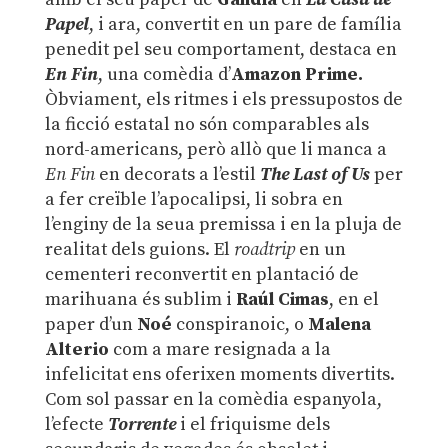
Papel
, i ara, convertit en un pare de família
penedit pel seu comportament, destaca en
En Fin
, una comèdia d’
Amazon Prime.
Òbviament, els ritmes i els pressupostos de
la ficció estatal no són comparables als
nord-americans, però allò que li manca a
En Fin
en decorats a l’estil
The Last of Us
per
a fer creïble l’apocalipsi, li sobra en
l’enginy de la seua premissa i en la pluja de
realitat dels guions. El
roadtrip
en un
cementeri reconvertit en plantació de
marihuana és sublim i
Raúl Cimas
, en el
paper d’un
Noé
conspiranoic, o
Malena
Alterio
com a mare resignada a la
infelicitat ens oferixen moments divertits.
Com sol passar en la comèdia espanyola,
l’efecte
Torrente
i el friquisme dels