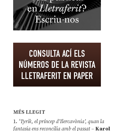
MÉS LLEGIT
1.
‘Tyrik, el príncep d’Ilercavònia’, quan la
fantasia ens reconcilia amb el passat
–
Karol