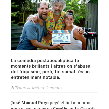
La comèdia postapocalíptica té
moments brillants i altres on s'abusa
del friquisme, però, tot sumat, és un
entreteniment notable.
Temps de lectura:
2
minuts
José Manuel Poga
pegà el bot a la fama
amb el seu paper de
Gandia
en
La Casa de