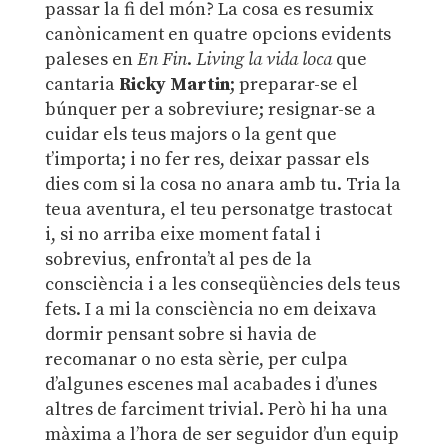
passar la fi del món? La cosa es resumix
canònicament en quatre opcions evidents
paleses en
En Fin
.
Living la vida loca
que
cantaria
Ricky Martin
; preparar-se el
búnquer per a sobreviure; resignar-se a
cuidar els teus majors o la gent que
t’importa; i no fer res, deixar passar els
dies com si la cosa no anara amb tu. Tria la
teua aventura, el teu personatge trastocat
i, si no arriba eixe moment fatal i
sobrevius, enfronta’t al pes de la
consciència i a les conseqüències dels teus
fets. I a mi la consciència no em deixava
dormir pensant sobre si havia de
recomanar o no esta sèrie, per culpa
d’algunes escenes mal acabades i d’unes
altres de farciment trivial. Però hi ha una
màxima a l’hora de ser seguidor d’un equip