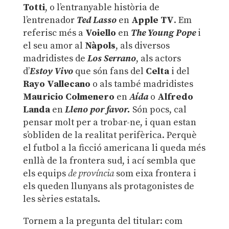
Totti
, o l’entranyable història de
l’entrenador
Ted Lasso
en
Apple TV
. Em
referisc més a
Voiello
en
The Young Pope
i
el seu amor al
Nàpols
, als diversos
madridistes de
Los Serrano
, als actors
d’
Estoy Vivo
que són fans del
Celta
i del
Rayo Vallecano
o als també madridistes
Mauricio Colmenero
en
Aída
o
Alfredo
Landa
en
Lleno por favor.
Són pocs, cal
pensar molt per a trobar-ne, i quan estan
s’obliden de la realitat perifèrica. Perquè
el futbol a la ficció americana li queda més
enllà de la frontera sud, i ací sembla que
els equips
de província
som eixa frontera i
els queden llunyans als protagonistes de
les sèries estatals.
Tornem a la pregunta del titular: com