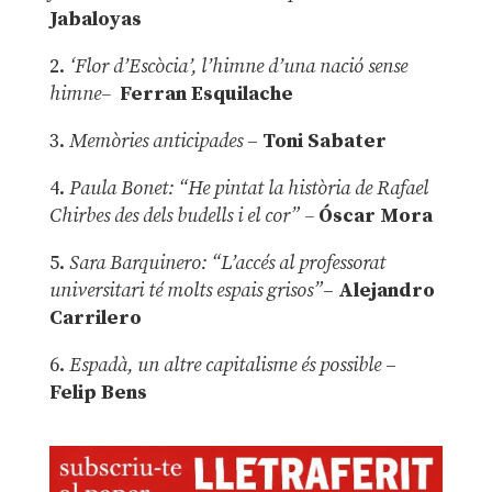
Jabaloyas
2.
‘Flor d’Escòcia’, l’himne d’una nació sense
himne–
Ferran Esquilache
3.
Memòries anticipades
–
Toni Sabater
4.
Paula Bonet: “He pintat la història de Rafael
Chirbes des dels budells i el cor” –
Óscar Mora
5.
Sara Barquinero: “L’accés al professorat
universitari té molts espais grisos”
–
Alejandro
Carrilero
6.
Espadà, un altre capitalisme és possible
–
Felip Bens