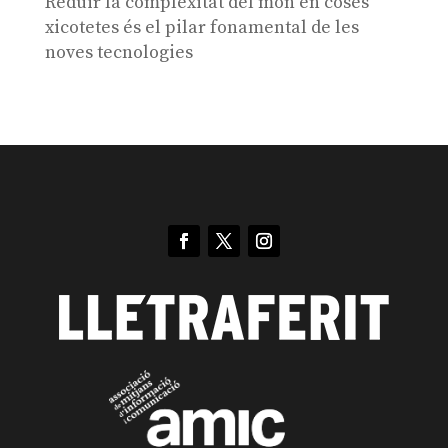
Reduir la complexitat del món en coses
xicotetes és el pilar fonamental de les
noves tecnologies