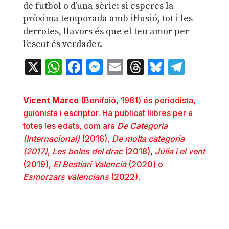
de futbol o d’una sèrie: si esperes la
pròxima temporada amb il·lusió, tot i les
derrotes, llavors és que el teu amor per
l’escut és verdader.
X
WhatsApp
Facebook
Messenger
Email
Threads
Bluesky
Teleg
Vicent Marco
(Benifaió, 1981) és periodista,
guionista i escriptor. Ha publicat llibres per a
totes les edats, com ara
De Categoria
(Internacional)
(2016),
De molta categoria
(2017)
,
Les boles del drac
(2018),
Júlia i el vent
(2019),
El Bestiari Valencià
(2020) o
Esmorzars valencians
(2022)
.