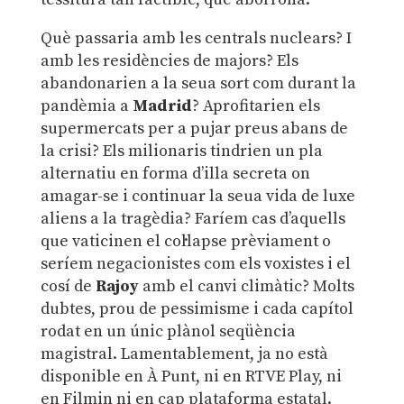
Què passaria amb les centrals nuclears? I
amb les residències de majors? Els
abandonarien a la seua sort com durant la
pandèmia a
Madrid
? Aprofitarien els
supermercats per a pujar preus abans de
la crisi? Els milionaris tindrien un pla
alternatiu en forma d’illa secreta on
amagar-se i continuar la seua vida de luxe
aliens a la tragèdia? Faríem cas d’aquells
que vaticinen el col·lapse prèviament o
seríem negacionistes com els voxistes i el
cosí de
Rajoy
amb el canvi climàtic? Molts
dubtes, prou de pessimisme i cada capítol
rodat en un únic plànol seqüència
magistral. Lamentablement, ja no està
disponible en À Punt, ni en RTVE Play, ni
en Filmin ni en cap plataforma estatal.