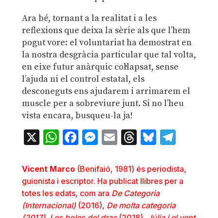
Ara bé, tornant a la realitat i a les
reflexions que deixa la sèrie als que l’hem
pogut vore: el voluntariat ha demostrat en
la nostra desgràcia particular que tal volta,
en eixe futur anàrquic col·lapsat, sense
l’ajuda ni el control estatal, els
desconeguts ens ajudarem i arrimarem el
muscle per a sobreviure junt. Si no l’heu
vista encara, busqueu-la ja!
X
WhatsApp
Facebook
Messenger
Email
Threads
Bluesky
Teleg
Vicent Marco
(Benifaió, 1981) és periodista,
guionista i escriptor. Ha publicat llibres per a
totes les edats, com ara
De Categoria
(Internacional)
(2016),
De molta categoria
(2017)
,
Les boles del drac
(2018),
Júlia i el vent