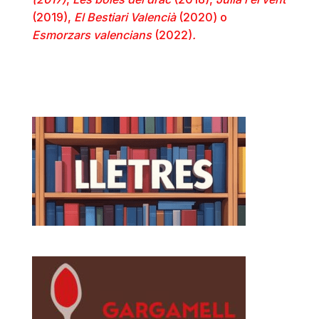
(2019),
El Bestiari Valencià
(2020) o
Esmorzars valencians
(2022)
.