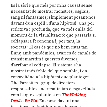
És la sèrie que més por m’ha causat sense
necessitat de mostrar monstres, esglais,
sang ni fantasmes; simplement posant-nos
davant d’un espill i d’una hipòtesi. Una por
reflexiva i profunda, que va més enllà del
moment de la visualització: què passaria si
col·lapsara l’economia i, per tant, la
societat? El cas és que no hem estat tan
lluny, amb pandèmies, avaries de canals de
trànsit marítim i guerres diverses,
d’arribar al col·lapse. El sistema s’ha
mostrat més feble del que sembla, i en
conseqüència la hipòtesi que plantegen
The Parasites –grup de directors
responsables– no resulta tan desgavellada
com la que es planteja en
The Walking
Dead
o
En Fin
. Ens posa davant una
tessitura tan factible, que aborrona.