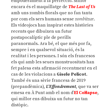
empoderament a la perfecció. Millor
encara és el maquillatge de
The Last of Us
amb uns zombis florals que no fan tanta
por com els sers humans sense
zombitzar
.
Els videojocs han inspirat estes històries
recents que dibuixen un futur
postapocalíptic ple de perills
paranormals. Ara bé, el que més por fa,
sempre i en qualsevol situació, és la
realitat i les persones. I són els francesos
els qui amb les seues monstruositats han
fet palesa esta afirmació recentment en el
cas de les violacions a
Gisele Pelicot
.
També és una sèrie francesa de 2019
(prepandèmica),
L’Effondrement
, que va ser
emesa en À Punt amb el nom d’
El Col·lapse
,
qui millor ens dibuixa un futur no tan
distòpic.