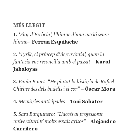
MÉS LLEGIT
1.
‘Flor d’Escòcia’, l’himne d’una nació sense
himne–
Ferran Esquilache
2.
‘Tyrik, el príncep d’Ilercavònia’, quan la
fantasia ens reconcilia amb el passat
–
Karol
Jabaloyas
3.
Paula Bonet: “He pintat la història de Rafael
Chirbes des dels budells i el cor” –
Óscar Mora
4.
Memòries anticipades
–
Toni Sabater
5.
Sara Barquinero: “L’accés al professorat
universitari té molts espais grisos”
–
Alejandro
Carrilero