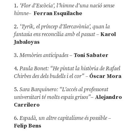
1.
‘Flor d’Escòcia’, l’himne d’una nació sense
himne–
Ferran Esquilache
2.
‘Tyrik, el príncep d’Ilercavònia’, quan la
fantasia ens reconcilia amb el passat
–
Karol
Jabaloyas
3.
Memòries anticipades
–
Toni Sabater
4.
Paula Bonet: “He pintat la història de Rafael
Chirbes des dels budells i el cor” –
Óscar Mora
5.
Sara Barquinero: “L’accés al professorat
universitari té molts espais grisos”
–
Alejandro
Carrilero
6.
Espadà, un altre capitalisme és possible
–
Felip Bens