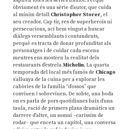
aspiren totes les sèries d’autor. Perquè
òbviament és una sèrie d’autor, que cuida
al mínim detall
Christopher Storer
, el
seu creador. Cap tir, res de superherois ni
persecucions, ací hem vingut a buscar
diàlegs versemblants i contundents,
perquè es tracta de donar profunditat als
personatges i de cuidar cada escena
mentres ens mostren la realitat dels
restaurants d’estrela
Michelin
. La quarta
temporada del local més famós de
Chicago
s’allunya de la cuina per a explorar les
cabòries de la família “d’ossos” que
conviuen i sobreviuen. De sobte, una boda
on es parla de pors quotidianes baix d’una
taula, ració de primers plans dramàtics un
darrere d’altre, un somni –caríssim de
rodar– que enceta un capítol, una conversa