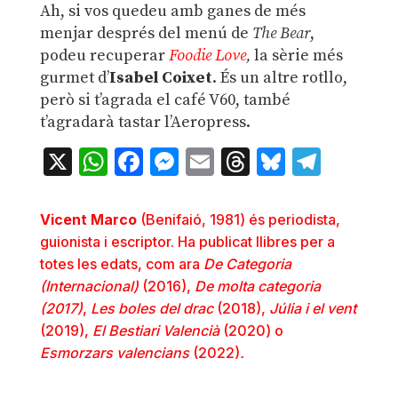
Ah, si vos quedeu amb ganes de més
menjar després del menú de
The Bear
,
podeu recuperar
Foodie Love
,
la sèrie més
gurmet d’
Isabel Coixet
. És un altre rotllo,
però si t’agrada el café V60, també
t’agradarà tastar l’Aeropress.
X
WhatsApp
Facebook
Messenger
Email
Threads
Bluesky
Teleg
Vicent Marco
(Benifaió, 1981) és periodista,
guionista i escriptor. Ha publicat llibres per a
totes les edats, com ara
De Categoria
(Internacional)
(2016),
De molta categoria
(2017)
,
Les boles del drac
(2018),
Júlia i el vent
(2019),
El Bestiari Valencià
(2020) o
Esmorzars valencians
(2022)
.