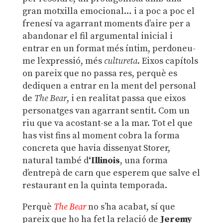
gran motxilla emocional… i a poc a poc el
frenesí va agarrant moments d’aire per a
abandonar el fil argumental inicial i
entrar en un format més íntim, perdoneu-
me l’expressió, més
cultureta
. Eixos capítols
on pareix que no passa res, perquè es
dediquen a entrar en la ment del personal
de
The Bear
, i en realitat passa que eixos
personatges van agarrant sentit. Com un
riu que va acostant-se a la mar. Tot el que
has vist fins al moment cobra la forma
concreta que havia dissenyat Storer,
natural també d
‘Illinois
, una forma
d’entrepà de carn que esperem que salve el
restaurant en la quinta temporada.
Perquè
The Bear
no s’ha acabat, sí que
pareix que ho ha fet la relació de
Jeremy