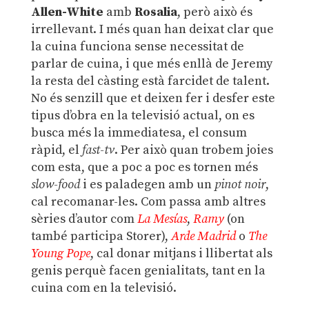
Allen-White
amb
Rosalia
, però això és
irrellevant. I més quan han deixat clar que
la cuina funciona sense necessitat de
parlar de cuina, i que més enllà de Jeremy
la resta del càsting està farcidet de talent.
No és senzill que et deixen fer i desfer este
tipus d’obra en la televisió actual, on es
busca més la immediatesa, el consum
ràpid, el
fast-tv
. Per això quan trobem joies
com esta, que a poc a poc es tornen més
slow-food
i es paladegen amb un
pinot noir
,
cal recomanar-les. Com passa amb altres
sèries d’autor com
La Mesías
,
Ramy
(on
també participa Storer),
Arde Madrid
o
The
Young Pope
, cal donar mitjans i llibertat als
genis perquè facen genialitats, tant en la
cuina com en la televisió.