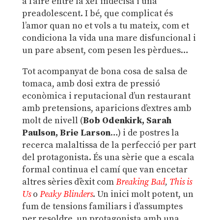
a l’aire entre la xef indecisa i una
preadolescent. I bé, que complicat és
l’amor quan no et vols a tu mateix, com et
condiciona la vida una mare disfuncional i
un pare absent, com pesen les pèrdues…
Tot acompanyat de bona cosa de salsa de
tomaca, amb dosi extra de pressió
econòmica i reputacional d’un restaurant
amb pretensions, aparicions d’extres amb
molt de nivell (
Bob Odenkirk, Sarah
Paulson, Brie Larson
…) i de postres la
recerca malaltissa de la perfecció per part
del protagonista. És una sèrie que a escala
formal continua el camí que van encetar
altres sèries d’èxit com
Breaking Bad
,
This is
Us
o
Peaky Blinders
. Un inici molt potent, un
fum de tensions familiars i d’assumptes
per resoldre, un protagonista amb una