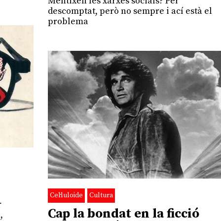
Mentixen les xarxes socials? Per
descomptat, però no sempre i ací està el
problema
Cel·luloide
Cultura
r
Cap la bondat en la ficció
,