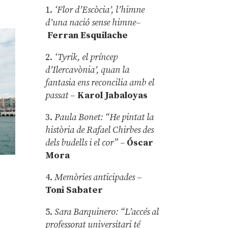
1.
‘Flor d’Escòcia’, l’himne
d’una nació sense himne–
Ferran Esquilache
2.
‘Tyrik, el príncep
d’Ilercavònia’, quan la
fantasia ens reconcilia amb el
passat
–
Karol Jabaloyas
3.
Paula Bonet: “He pintat la
història de Rafael Chirbes des
dels budells i el cor” –
Óscar
Mora
4.
Memòries anticipades
–
Toni Sabater
5.
Sara Barquinero: “L’accés al
professorat universitari té