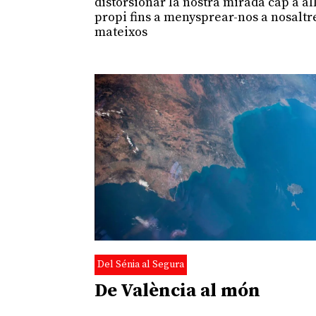
distorsionar la nostra mirada cap a al
propi fins a menysprear-nos a nosaltr
mateixos
Del Sénia al Segura
De València al món