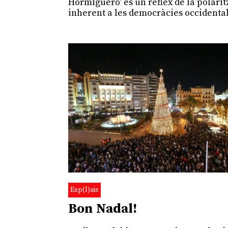
Hormiguero’ és un reflex de la polarit
inherent a les democràcies occidental
Esp(l)ais
Bon Nadal!