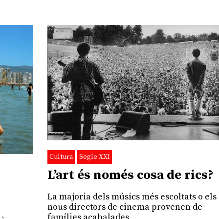
Cultura
Segle XXI
L’art és només cosa de rics?
La majoria dels músics més escoltats o els
nous directors de cinema provenen de
famílies acabalades