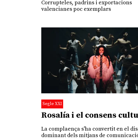
Corrupteles, padrins i exportacions
valencianes poc exemplars
Segle XXI
Rosalía i el consens cult
La complaença s'ha convertit en el di
dominant dels mitjans de comunicaci