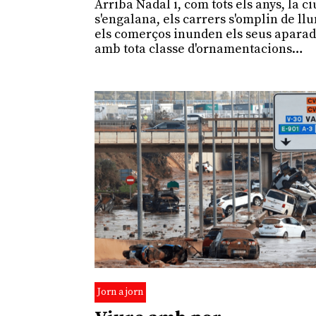
Arriba Nadal i, com tots els anys, la ci
s'engalana, els carrers s'omplin de llu
els comerços inunden els seus apara
amb tota classe d'ornamentacions…
Jorn a jorn