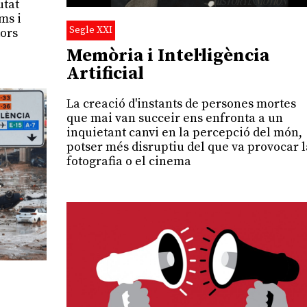
utat
ms i
Segle XXI
dors
Memòria i Intel·ligència
Artificial
La creació d'instants de persones mortes
que mai van succeir ens enfronta a un
inquietant canvi en la percepció del món,
potser més disruptiu del que va provocar l
fotografia o el cinema