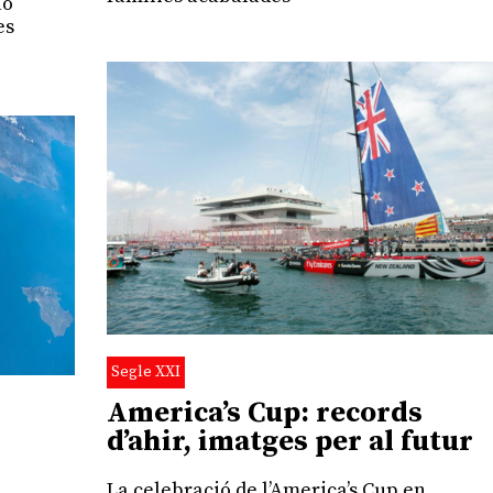
lò
es
Segle XXI
America’s Cup: records
d’ahir, imatges per al futur
La celebració de l’America’s Cup en