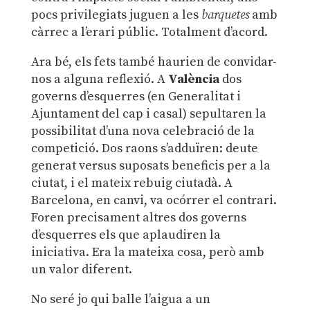
pocs privilegiats juguen a les
barquetes
amb
càrrec a l’erari públic. Totalment d’acord.
Ara bé, els fets també haurien de convidar-
nos a alguna reflexió. A
València
dos
governs d’esquerres (en Generalitat i
Ajuntament del cap i casal) sepultaren la
possibilitat d’una nova celebració de la
competició. Dos raons s’adduïren: deute
generat versus suposats beneficis per a la
ciutat, i el mateix rebuig ciutadà. A
Barcelona, en canvi, va ocórrer el contrari.
Foren precisament altres dos governs
d’esquerres els que aplaudiren la
iniciativa. Era la mateixa cosa, però amb
un valor diferent.
No seré jo qui balle l’aigua a un