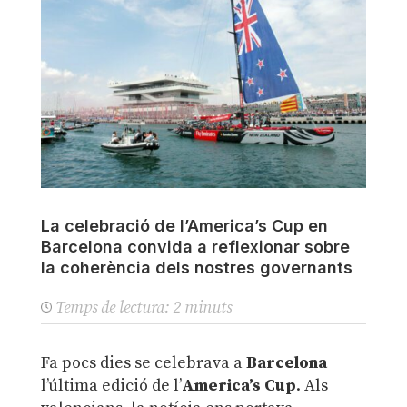
La celebració de l’America’s Cup en
Barcelona convida a reflexionar sobre
la coherència dels nostres governants
Temps de lectura:
2
minuts
Fa pocs dies se celebrava a
Barcelona
l’última edició de l’
America’s Cup
. Als