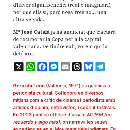
d’haver algun benefici (real o imaginari),
per què ells sí, però nosaltres no… una
altra vegada.
Mª José Català
ja ha anunciat que tractarà
de recuperar la Copa per a la capital
valenciana. De tindre èxit, vorem qui la
deté ara.
X
WhatsApp
Facebook
Messenger
Email
Threads
Bluesky
Teleg
Gerardo León
(València, 1971) és guionista i
periodista cultural. Col·labora en diversos
mitjans com a crític de cinema i periodista amb
articles d'opinió, entrevistes, i cobrint festivals.
En 2023 publicà el llibre d'assaig
Mi 15M (un
recuerdo y algo más)
, on narrava les seues
experiències en el Moviment dels indignats. En