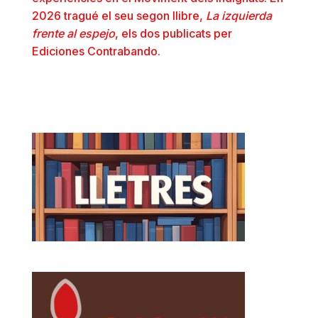
2026 tragué el seu segon llibre,
La izquierda
frente al espejo
, els dos publicats per
Ediciones Contrabando.