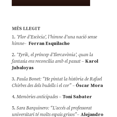
MÉS LLEGIT
1.
‘Flor d’Escòcia’, l’himne d’una nació sense
himne–
Ferran Esquilache
2.
‘Tyrik, el príncep d’Ilercavònia’, quan la
fantasia ens reconcilia amb el passat
–
Karol
Jabaloyas
3.
Paula Bonet: “He pintat la història de Rafael
Chirbes des dels budells i el cor” –
Óscar Mora
4.
Memòries anticipades
–
Toni Sabater
5.
Sara Barquinero: “L’accés al professorat
universitari té molts espais grisos”
–
Alejandro