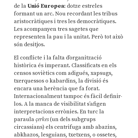
de la
Unió Europea
: dotze estreles
formant un arc. Nou recordant les tribus
aristocràtiques i tres les democràtiques.
Les acompanyen tres sagetes que
representen la pau i la unitat. Però tot això
són desitjos.
El conflicte i la falta d’organització
històrica és imperant. Classificats en els
censos soviètics com adigués, xapsugs,
txerquessos o kabardins, la divisió és
encara una herència que fa forat.
Internacionalment tampoc és fàcil definir-
los. A la manca de visibilitat s’afigen
interpretacions errònies. En turc la
paraula
çerkes
(un dels subgrups
circassians) els centrifuga amb abazins,
abkhazos, lesguians, txetxens, o ossetes,