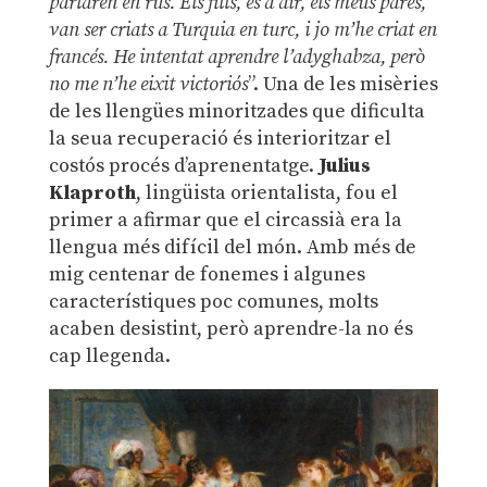
parlaren en rus. Els fills, és a dir, els meus pares,
van ser criats a Turquia en turc, i jo m’he criat en
francés. He intentat aprendre l’adyghabza, però
no me n’he eixit victoriós
”. Una de les misèries
de les llengües minoritzades que dificulta
la seua recuperació és interioritzar el
costós procés d’aprenentatge.
Julius
Klaproth
, lingüista orientalista, fou el
primer a afirmar que el circassià era la
llengua més difícil del món. Amb més de
mig centenar de fonemes i algunes
característiques poc comunes, molts
acaben desistint, però aprendre-la no és
cap llegenda.