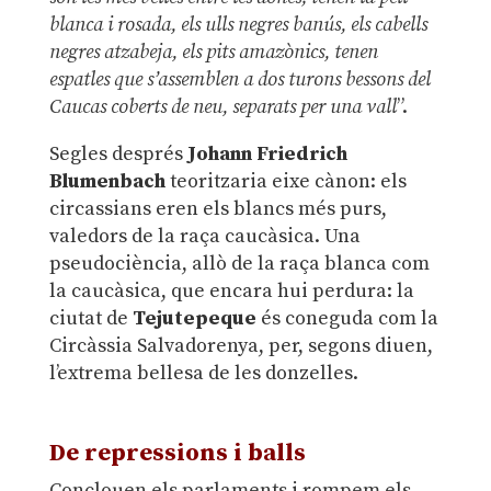
blanca i rosada, els ulls negres banús, els cabells
negres atzabeja, els pits amazònics, tenen
espatles que s’assemblen a dos turons bessons del
Caucas coberts de neu, separats per una vall
”.
Segles després
Johann Friedrich
Blumenbach
teoritzaria eixe cànon: els
circassians eren els blancs més purs,
valedors de la raça caucàsica. Una
pseudociència, allò de la raça blanca com
la caucàsica, que encara hui perdura: la
ciutat de
Tejutepeque
és coneguda com la
Circàssia Salvadorenya, per, segons diuen,
l’extrema bellesa de les donzelles.
.
De repressions i balls
Conclouen els parlaments i rompem els