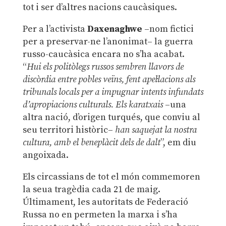
tot i ser d’altres nacions caucàsiques.
Per a l’activista
Daxenaghwe
–nom fictici
per a preservar-ne l’anonimat– la guerra
russo-caucàsica encara no s’ha acabat.
“
Hui els politòlegs russos sembren llavors de
discòrdia entre pobles veïns, fent apel·lacions als
tribunals locals per a impugnar intents infundats
d’apropiacions culturals. Els karatxais
–una
altra nació, d’origen turqués, que conviu al
seu territori històric–
han saquejat la nostra
cultura, amb el beneplàcit dels de dalt
”, em diu
angoixada.
Els circassians de tot el món commemoren
la seua tragèdia cada 21 de maig.
Últimament, les autoritats de Federació
Russa no en permeten la marxa i s’ha