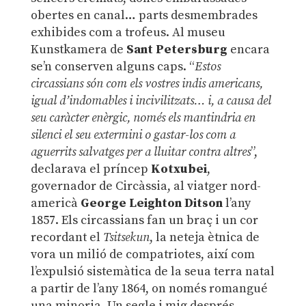
obertes en canal… parts desmembrades
exhibides com a trofeus. Al museu
Kunstkamera de
Sant Petersburg
encara
se’n conserven alguns caps. “
Estos
circassians són com els vostres indis americans,
igual d’indomables i incivilitzats… i, a causa del
seu caràcter enèrgic, només els mantindria en
silenci el seu extermini o gastar-los com a
aguerrits salvatges per a lluitar contra altres
”,
declarava el príncep
Kotxubei
,
governador de Circàssia, al viatger nord-
americà
George Leighton Ditson
l’any
1857. Els circassians fan un braç i un cor
recordant el
Tsitsekun
, la neteja ètnica de
vora un milió de compatriotes, així com
l’expulsió sistemàtica de la seua terra natal
a partir de l’any 1864, on només romangué
una minoria. Un segle i mig després,