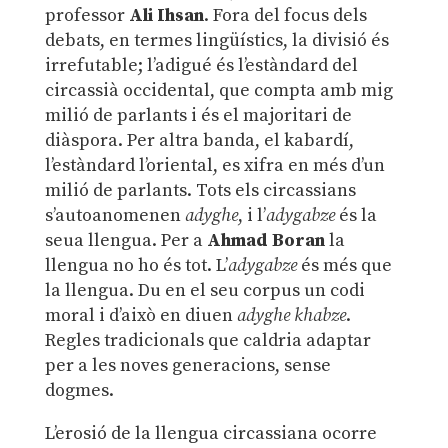
professor
Ali Ihsan
. Fora del focus dels
debats, en termes lingüístics, la divisió és
irrefutable; l’adigué és l’estàndard del
circassià occidental, que compta amb mig
milió de parlants i és el majoritari de
diàspora. Per altra banda, el kabardí,
l’estàndard l’oriental, es xifra en més d’un
milió de parlants. Tots els circassians
s’autoanomenen
adyghe
, i l’
adygabze
és la
seua llengua. Per a
Ahmad Boran
la
llengua no ho és tot. L’
adygabze
és més que
la llengua. Du en el seu corpus un codi
moral i d’això en diuen
adyghe khabze
.
Regles tradicionals que caldria adaptar
per a les noves generacions, sense
dogmes.
L’erosió de la llengua circassiana ocorre