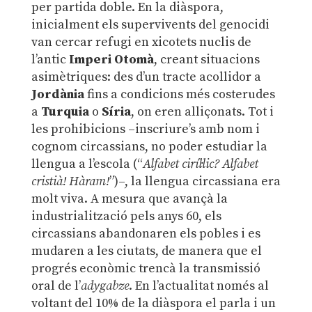
per partida doble. En la diàspora,
inicialment els supervivents del genocidi
van cercar refugi en xicotets nuclis de
l’antic
Imperi Otomà
, creant situacions
asimètriques: des d’un tracte acollidor a
Jordània
fins a condicions més costerudes
a
Turquia
o
Síria
, on eren alliçonats. Tot i
les prohibicions –inscriure’s amb nom i
cognom circassians, no poder estudiar la
llengua a l’escola (“
Alfabet ciríl·lic? Alfabet
cristià! Hàram!
”)–, la llengua circassiana era
molt viva. A mesura que avançà la
industrialització pels anys 60, els
circassians abandonaren els pobles i es
mudaren a les ciutats, de manera que el
progrés econòmic trencà la transmissió
oral de l’
adygabze
. En l’actualitat només al
voltant del 10% de la diàspora el parla i un