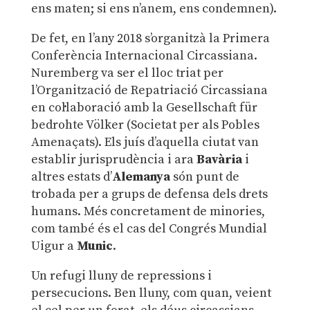
ens maten; si ens n’anem, ens condemnen).
De fet, en l’any 2018 s’organitzà la Primera
Conferència Internacional Circassiana.
Nuremberg va ser el lloc triat per
l’Organització de Repatriació Circassiana
en col·laboració amb la Gesellschaft für
bedrohte Völker (Societat per als Pobles
Amenaçats). Els juís d’aquella ciutat van
establir jurisprudència i ara
Bavària
i
altres estats d’
Alemanya
són punt de
trobada per a grups de defensa dels drets
humans. Més concretament de minories,
com també és el cas del Congrés Mundial
Uigur a
Munic
.
Un refugi lluny de repressions i
persecucions. Ben lluny, com quan, veient