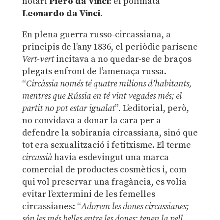
notari
Piero da Vinci
: el polímata
Leonardo da Vinci
.
En plena guerra russo-circassiana, a
principis de l’any 1836, el periòdic parisenc
Vert-vert
incitava a no quedar-se de braços
plegats enfront de l’amenaça russa.
“
Circàssia només té quatre milions d’habitants,
mentres que Rússia en té vint vegades més; el
partit no pot estar igualat
”
.
L’editorial, però,
no convidava a donar la cara per a
defendre la sobirania circassiana, sinó que
tot era sexualització i fetitxisme. El terme
circassià
havia esdevingut una marca
comercial de productes cosmètics i, com
qui vol preservar una fragància, es volia
evitar l’extermini de les femelles
circassianes: “
Adorem les dones circassianes;
són les més belles entre les dones; tenen la pell