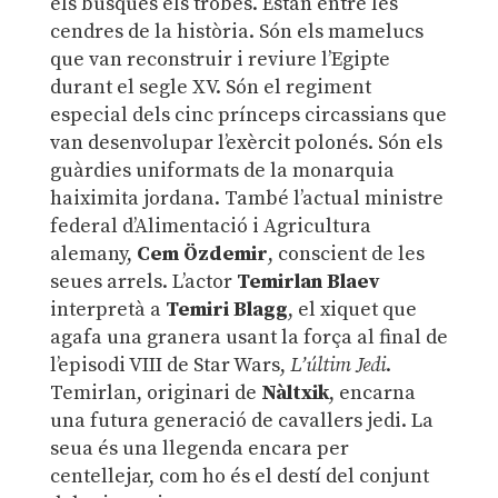
els busques els trobes. Estan entre les
cendres de la història. Són els mamelucs
que van reconstruir i reviure l’Egipte
durant el segle XV. Són el regiment
especial dels cinc prínceps circassians que
van desenvolupar l’exèrcit polonés. Són els
guàrdies uniformats de la monarquia
haiximita jordana. També l’actual ministre
federal d’Alimentació i Agricultura
alemany,
Cem Özdemir
, conscient de les
seues arrels. L’actor
Temirlan Blaev
interpretà a
Temiri Blagg
, el xiquet que
agafa una granera usant la força al final de
l’episodi VIII de Star Wars,
L’últim Jedi
.
Temirlan, originari de
Nàltxik
, encarna
una futura generació de cavallers jedi. La
seua és una llegenda encara per
centellejar, com ho és el destí del conjunt