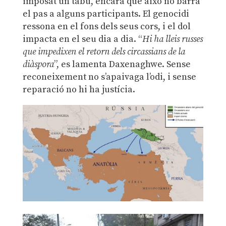
imposat un tabú, encara que això no barra
el pas a alguns participants. El genocidi
ressona en el fons dels seus cors, i el dol
impacta en el seu dia a dia. “
Hi ha lleis russes
que impedixen el retorn dels circassians de la
diàspora
”, es lamenta Daxenaghwe. Sense
reconeixement no s’apaivaga l’odi, i sense
reparació no hi ha justícia.