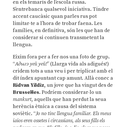
en els temaris de l’escola russa.
S’entrebanca qualsevol iniciativa. Tindre
accent caucàsic quan parles rus pot
limitar-te a l’hora de trobar faena. Les
famílies, en definitiva, són les que han de
considerar si continuen transmetent la
llengua.
Eixim fora per a fer-nos una foto de grup.
“
Адыгэ уей уей!
” (Llarga vida als adigués!)
cridem tots a una veu i per triplicat amb el
dit índex apuntant cap amunt. Allà conec a
Ridvan Yildiz
, un jove que ha vingut des de
Brussel·les
. Podríem considerar-lo un
mankurt
, aquells que han perdut la seua
herència ètnica a causa del sistema
soviètic. “
Jo no tinc llengua familiar. Els meus
iaios eren ossetes i circassians, als seus fills els