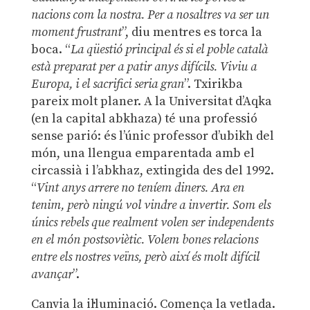
nacions com la nostra. Per a nosaltres va ser un
moment frustrant
”, diu mentres es torca la
boca. “
La qüestió principal és si el poble català
està preparat per a patir anys difícils. Viviu a
Europa, i el sacrifici seria gran
”. Txirikba
pareix molt planer. A la Universitat d’Aqka
(en la capital abkhaza) té una professió
sense parió: és l’únic professor d’ubikh del
món, una llengua emparentada amb el
circassià i l’abkhaz, extingida des del 1992.
“
Vint anys arrere no teníem diners. Ara en
tenim, però ningú vol vindre a invertir. Som els
únics rebels que realment volen ser independents
en el món postsoviètic. Volem bones relacions
entre els nostres veïns, però així és molt difícil
avançar
”.
Canvia la il·luminació. Comença la vetlada.