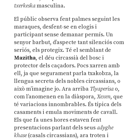
txerkeska
masculina.
El públic observa fent palmes seguint les
maraques, desfent-se en elogis i
participant sense demanar permís. Un
senyor barbut, d’aspecte tant silenciós com
seriós, els protegix. Té el semblant de
Mazitha
, el déu circassià del bosc i
protector dels caçadors. Pocs xarren amb
ell, ja que segurament parla txakobza, la
llengua secreta dels nobles circassians, o
això m’imagine jo. Ara arriba
Tlyaperisa
o,
com l’anomenen en la diàspora,
Xexen
, que
té variacions innombrables. És típica dels
casaments i emula moviments de cavall.
Els que fa unes hores estaven fent
presentacions parlant dels seus
adyghe
khase
(casals circassians), ara troten i