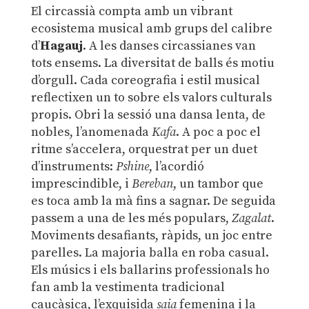
El circassià compta amb un vibrant
ecosistema musical amb grups del calibre
d’
Hagauj
. A les danses circassianes van
tots ensems. La diversitat de balls és motiu
d’orgull. Cada coreografia i estil musical
reflectixen un to sobre els valors culturals
propis. Obri la sessió una dansa lenta, de
nobles, l’anomenada
Kafa
. A poc a poc el
ritme s’accelera, orquestrat per un duet
d’instruments:
Pshine
, l’acordió
imprescindible, i
Bereban
, un tambor que
es toca amb la mà fins a sagnar. De seguida
passem a una de les més populars,
Zagalat
.
Moviments desafiants, ràpids, un joc entre
parelles. La majoria balla en roba casual.
Els músics i els ballarins professionals ho
fan amb la vestimenta tradicional
caucàsica, l’exquisida
saia
femenina i la