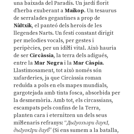
una baixada del Paradís. Un jardí florit
d’herba exuberant a
Maikop
. Un tesaurus
de serralades gegantines a prop de
Nàltxik
, el panteó dels herois de les
llegendes Narts. Un festí constant dirigit
per melodies vocals, per gestes i
peripècies, per un idil·li vital. Això hauria
de ser
Circàssia
, la terra dels adigués,
entre la
Mar Negra
i la
Mar Càspia
.
Llastimosament, tot això només són
xafarderies, ja que Circàssia roman
reduïda a pols en els mapes mundials,
gargotejada amb tinta fosca, absorbida per
la desmemòria. Amb tot, els circassians,
escampats pels confins de la Terra,
planten cara i eternitzen un dels seus
mil·lenaris refranys: “
ДыIуохьэри даукI,
дыIуокIри дауб
” (Si ens sumem a la batalla,