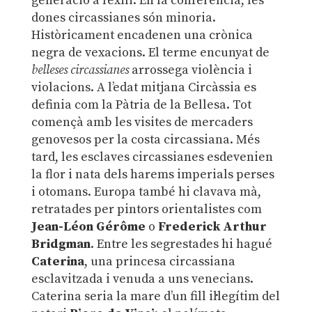
generació a l’exili. En la conferència, les
dones circassianes són minoria.
Històricament encadenen una crònica
negra de vexacions. El terme encunyat de
belleses circassianes
arrossega violència i
violacions. A l’edat mitjana Circàssia es
definia com la Pàtria de la Bellesa. Tot
començà amb les visites de mercaders
genovesos per la costa circassiana. Més
tard, les esclaves circassianes esdevenien
la flor i nata dels harems imperials perses
i otomans. Europa també hi clavava mà,
retratades per pintors orientalistes com
Jean-Léon Gérôme
o
Frederick Arthur
Bridgman
. Entre les segrestades hi hagué
Caterina
, una princesa circassiana
esclavitzada i venuda a uns venecians.
Caterina seria la mare d’un fill il·legítim del