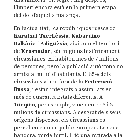
l’imperi encara està en la primera etapa
del dol d’aquella matança.
En l’actualitat, les repúbliques russes de
Karatxai-Txerkèssia
,
Kabardino-
Balkària
i
Adiguèsia
, així com el territori
de
Krasnodar
, són regions històricament
circassianes. Hi habiten més de 7 milions
de persones, però la població autòctona no
arriba al milió d’habitants. El 85% dels
circassians viuen fora de la
Federació
Russa
, i estan integrats o assimilats en
més de quaranta Estats diferents. A
Turquia
, per exemple, viuen entre 3 i 5
milions de circassians. A desgrat dels seus
orígens dispersos, els circassians es
perceben com un poble europeu. La seua
bandera, verda fèrtil, li té una retirada a la