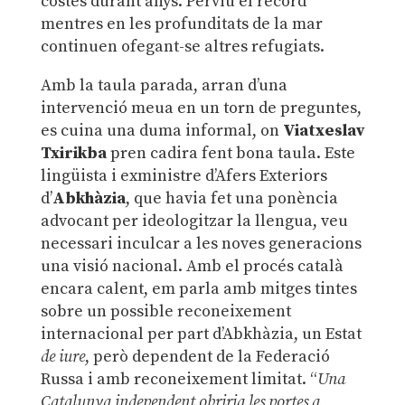
costes durant anys. Perviu el record
mentres en les profunditats de la mar
continuen ofegant-se altres refugiats.
Amb la taula parada, arran d’una
intervenció meua en un torn de preguntes,
es cuina una duma informal, on
Viatxeslav
Txirikba
pren cadira fent bona taula. Este
lingüista i exministre d’Afers Exteriors
d’
Abkhàzia
, que havia fet una ponència
advocant per ideologitzar la llengua, veu
necessari inculcar a les noves generacions
una visió nacional. Amb el procés català
encara calent, em parla amb mitges tintes
sobre un possible reconeixement
internacional per part d’Abkhàzia, un Estat
de iure
, però dependent de la Federació
Russa i amb reconeixement limitat. “
Una
Catalunya independent obriria les portes a