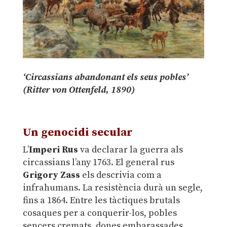
‘Circassians abandonant els seus pobles’
(Ritter von Ottenfeld, 1890)
.
Un genocidi secular
L’
Imperi Rus
va declarar la guerra als
circassians l’any 1763. El general rus
Grigory Zass
els descrivia com a
infrahumans. La resistència durà un segle,
fins a 1864. Entre les tàctiques brutals
cosaques per a conquerir-los, pobles
sencers cremats, dones embarassades