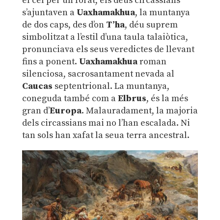
el cel per un forat, els déus circassians
s’ajuntaven a
Uaxhamakhua
, la muntanya
de dos caps, des d’on
T’ha
, déu suprem
simbolitzat a l’estil d’una taula talaiòtica,
pronunciava els seus veredictes de llevant
fins a ponent.
Uaxhamakhua
roman
silenciosa, sacrosantament nevada al
Caucas
septentrional. La muntanya,
coneguda també com a
Elbrus
, és la més
gran d’
Europa
. Malauradament, la majoria
dels circassians mai no l’han escalada. Ni
tan sols han xafat la seua terra ancestral.