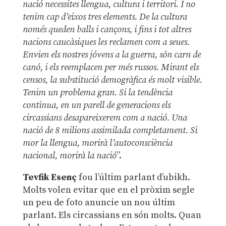
nació necessites llengua, cultura i territori. I no
tenim cap d’eixos tres elements. De la cultura
només queden balls i cançons, i fins i tot altres
nacions caucàsiques les reclamen com a seues.
Envien els nostres jóvens a la guerra, són carn de
canó, i els reemplacen per més russos. Mirant els
censos, la substitució demogràfica és molt visible.
Tenim un problema gran. Si la tendència
continua, en un parell de generacions els
circassians desapareixerem com a nació. Una
nació de 8 milions assimilada completament. Si
mor la llengua, morirà l’autoconsciència
nacional, morirà la nació
”.
Tevfik Esenç
fou l’últim parlant d’ubikh.
Molts volen evitar que en el pròxim segle
un peu de foto anuncie un nou últim
parlant. Els circassians en són molts. Quan