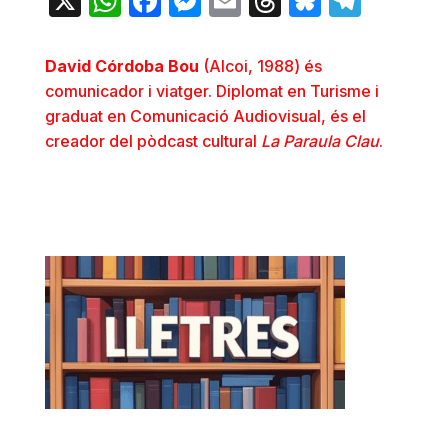
X
WhatsApp
Facebook
Messenger
Email
Threads
Bluesky
Teleg
David Córdoba Bou
(Alcoi, 1988) és
comunicador i viatger. Diplomat en Turisme i
graduat en Comunicació Audiovisual, és el
creador del pòdcast cultural
La Paraula Clau
.