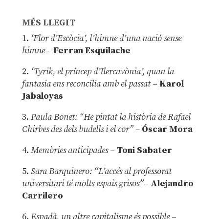
MÉS LLEGIT
1.
‘Flor d’Escòcia’, l’himne d’una nació sense
himne–
Ferran Esquilache
2.
‘Tyrik, el príncep d’Ilercavònia’, quan la
fantasia ens reconcilia amb el passat
–
Karol
Jabaloyas
3.
Paula Bonet: “He pintat la història de Rafael
Chirbes des dels budells i el cor” –
Óscar Mora
4.
Memòries anticipades
–
Toni Sabater
5.
Sara Barquinero: “L’accés al professorat
universitari té molts espais grisos”
–
Alejandro
Carrilero
6.
Espadà, un altre capitalisme és possible
–