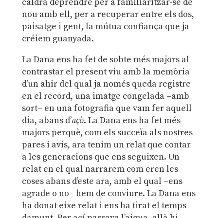
caldrà deprendre per a familiaritzar-se de
nou amb ell, per a recuperar entre els dos,
paisatge i gent, la mútua confiança que ja
créiem guanyada.
La Dana ens ha fet de sobte més majors al
contrastar el present viu amb la memòria
d’un ahir del qual ja només queda registre
en el record, una imatge congelada –amb
sort– en una fotografia que vam fer aquell
dia, abans d’
açò
. La Dana ens ha fet més
majors perquè, com els succeïa als nostres
pares i avis, ara tenim un relat que contar
a les generacions que ens seguixen. Un
relat en el qual narrarem com eren les
coses abans d’este ara, amb el qual –ens
agrade o no– hem de conviure. La Dana ens
ha donat eixe relat i ens ha tirat el temps
damunt. Per ací passava l’aigua, allà hi