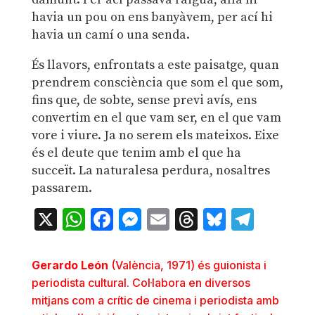
havia un pou on ens banyàvem, per ací hi
havia un camí o una senda.
És llavors, enfrontats a este paisatge, quan
prendrem consciència que som el que som,
fins que, de sobte, sense previ avís, ens
convertim en el que vam ser, en el que vam
vore i viure. Ja no serem els mateixos. Eixe
és el deute que tenim amb el que ha
succeït. La naturalesa perdura, nosaltres
passarem.
X
WhatsApp
Facebook
Messenger
Email
Threads
Bluesky
Teleg
Gerardo León
(València, 1971) és guionista i
periodista cultural. Col·labora en diversos
mitjans com a crític de cinema i periodista amb