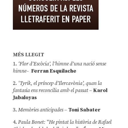
MÉS LLEGIT
1.
‘Flor d’Escòcia’, l’himne d’una nació sense
himne–
Ferran Esquilache
2.
‘Tyrik, el príncep d’Ilercavònia’, quan la
fantasia ens reconcilia amb el passat
–
Karol
Jabaloyas
3.
Memòries anticipades
–
Toni Sabater
4.
Paula Bonet: “He pintat la història de Rafael