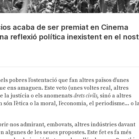
cios acaba de ser premiat en Cinema
a reflexió política inexistent en el nos
s pobres l’ostentació que fan altres països d’unes
que ens amaguen. Este veto (unes voltes real, altres
e la justícia o els anomenats
drets civils
, sinó a altres
m són l’ètica o la moral, l’economia, el periodisme… o l
brir-nos admirant, embovats, altres indústries davant
n algunes de les seues propostes. Este fet es fa més