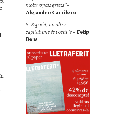
gs
,
molts espais grisos”
–
el
Alejandro Carrilero
6.
Espadà, un altre
capitalisme és possible
–
Felip
l
Bens
En
a
,