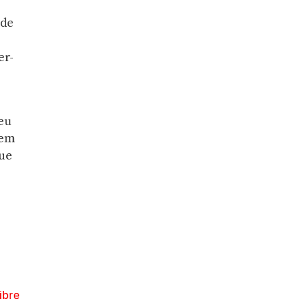
 de
er-
seu
rem
que
libre