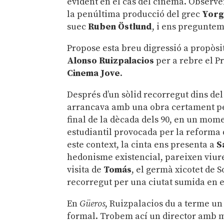
evident en el cas del cinema. Observe
la penúltima producció del grec
Yorg
suec
Ruben Östlund
, i ens preguntem
Propose esta breu digressió a propòsit
Alonso Ruizpalacios
per a rebre el P
Cinema Jove
.
Després d’un sòlid recorregut dins del
arrancava amb una obra certament p
final de la dècada dels 90, en un mom
estudiantil provocada per la reforma 
este context, la cinta ens presenta a
S
hedonisme existencial, pareixen viure
visita de
Tomás
, el germà xicotet de 
recorregut per una ciutat sumida en e
En
Güeros
, Ruizpalacios du a terme un 
formal. Trobem ací un director amb m