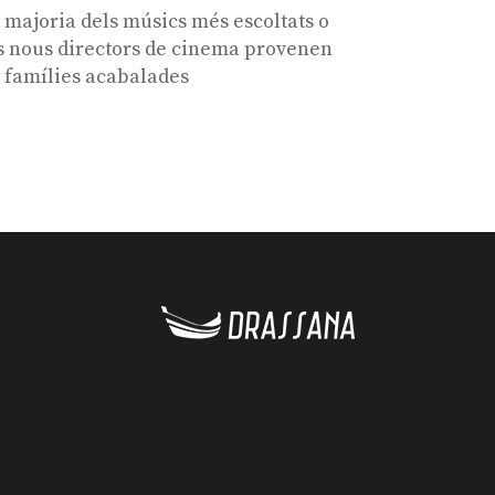
 majoria dels músics més escoltats o
s nous directors de cinema provenen
 famílies acabalades