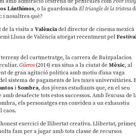
m amb admiració l’estrena de pel·lícules com
Poor thin
os Lánthimos
, o la guardonada
El triangle de la tristesa
d
: i nosaltres què?
 de la visita a
València
del director de cinema mexicà
remi Lluna de València atorgat recentment pel
Festiva
 terreny del curtmetratge, la carrera de Ruizpalacios
eculiar.
Güeros
(2014) ens situa a la ciutat de
Mèxic
, al
ent de gran agitació política amb motiu d’una vaga
del sistema de pagaments de les taxes universitàries. 
antos
i
Sombra
, dos jóvens estudiants que, en el seu
 amb desafecte tots estos successos. Amb l’excusa de l
Sombra, els personatges ens conviden a un exhaustiu
l caos.
honest exercici de llibertat creativa. Llibertat, primer
olta fam per a jugar amb tota classe de recursos