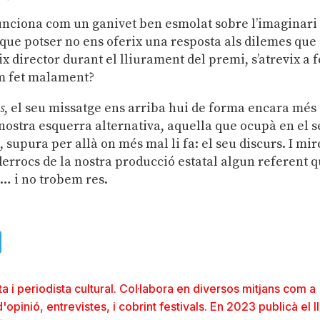
si funciona com un ganivet ben esmolat sobre l’imaginari
que potser no ens oferix una resposta als dilemes que
x director durant el lliurament del premi, s’atrevix a f
m fet malament?
s
, el seu missatge ens arriba hui de forma encara més
nostra esquerra alternativa, aquella que ocupà en el 
upura per allà on més mal li fa: el seu discurs. I mi
derrocs de la nostra producció estatal algun referent 
… i no trobem res.
ads
uesky
Telegram
a i periodista cultural. Col·labora en diversos mitjans com a
'opinió, entrevistes, i cobrint festivals. En 2023 publicà el l