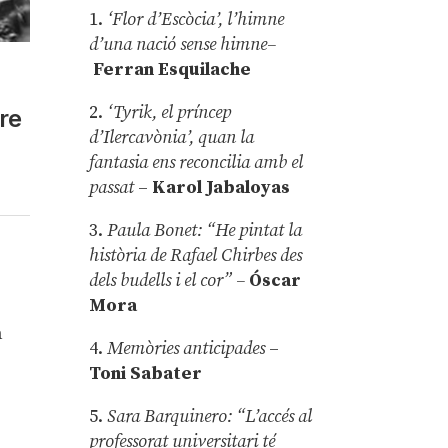
1.
‘Flor d’Escòcia’, l’himne
d’una nació sense himne–
Ferran Esquilache
2.
‘Tyrik, el príncep
tre
d’Ilercavònia’, quan la
fantasia ens reconcilia amb el
passat
–
Karol Jabaloyas
3.
Paula Bonet: “He pintat la
història de Rafael Chirbes des
dels budells i el cor” –
Óscar
Mora
a
4.
Memòries anticipades
–
Toni Sabater
5.
Sara Barquinero: “L’accés al
professorat universitari té