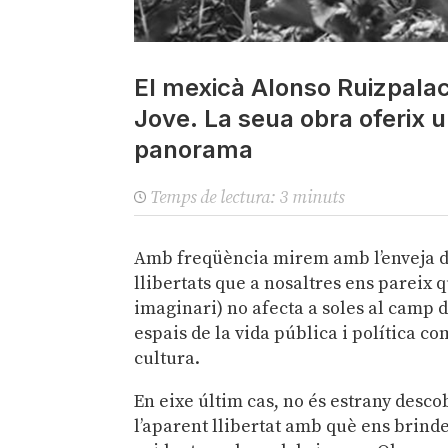
El mexicà Alonso Ruizpala
Jove. La seua obra oferix un
panorama
Temps de lectura:
3
minuts
Amb freqüència mirem amb l’enveja del
llibertats que a nosaltres ens pareix 
imaginari) no afecta a soles al camp d
espais de la vida pública i política co
cultura.
En eixe últim cas, no és estrany desco
l’aparent llibertat amb què ens brinde