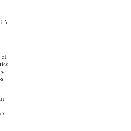
irà
 el
tics
que
os
un
ats