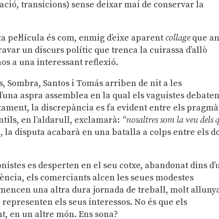
nació, transicions) sense deixar mai de conservar la
ta pel·lícula és com, enmig d’eixe aparent
collage
que an
avar un discurs polític que trenca la cuirassa d’allò
nos a una interessant reflexió.
s, Sombra, Santos i Tomás arriben de nit a les
 d’una aspra assemblea en la qual els vaguistes debaten
ament, la discrepància es fa evident entre els pragmà
ntils, en l’aldarull, exclamarà:
“nosaltres som la veu dels 
, la disputa acabarà en una batalla a colps entre els d
gonistes es desperten en el seu cotxe, abandonat dins d’
ència, els comerciants alcen les seues modestes
encen una altra dura jornada de treball, molt alluny
 representen els seus interessos. No és que els
, en un altre món. Ens sona?