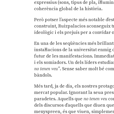
expressius (sons, tipus de pla, il·lumi
coherència global de la història.
Però potser l’aspecte més notable d’es
construint, Ruizpalacios aconseguix tr
ideològic i els prejuís per a convidar-
En una de les seqüències més brillant
instal·lacions de la universitat enmig
futur de les manifestacions. Immediat
i els somiadors. Un dels líders estudia
no tenen veu”
. Sense saber molt bé com
bàndols.
Més tard, ja de dia, els nostres prota
mercat popular. Ignorant la seua pres
paradetes. Aquells que
no tenen veu
com
dels discursos d’aquells que diuen que
menyspreen, és que viuen, simplement