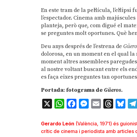
En este tram de la pel·lícula, l’el·lip
l’espectador. Cinema amb majúscules 
planteja, però que, com digué el matei
se preguntes molt oportunes. Què he
Deu anys després de l’estrena de
Güero
dolorosa, en un moment en el qual la 
moment altres assemblees paregudes, s
al nostre voltant buscant entre els en
es faça eixes preguntes tan oportunes
Portada: fotograma de
Güeros
.
X
WhatsApp
Facebook
Messenger
Email
Thre
Bl
Gerardo León
(València, 1971) és guionist
crític de cinema i periodista amb articles d