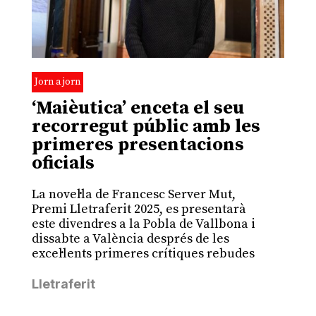
Jorn a jorn
‘Maièutica’ enceta el seu
recorregut públic amb les
primeres presentacions
oficials
La novel·la de Francesc Server Mut,
Premi Lletraferit 2025, es presentarà
este divendres a la Pobla de Vallbona i
dissabte a València després de les
excel·lents primeres crítiques rebudes
Lletraferit