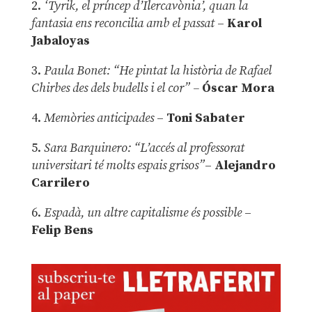
2.
‘Tyrik, el príncep d’Ilercavònia’, quan la
fantasia ens reconcilia amb el passat
–
Karol
Jabaloyas
3.
Paula Bonet: “He pintat la història de Rafael
Chirbes des dels budells i el cor” –
Óscar Mora
4.
Memòries anticipades
–
Toni Sabater
5.
Sara Barquinero: “L’accés al professorat
universitari té molts espais grisos”
–
Alejandro
Carrilero
6.
Espadà, un altre capitalisme és possible
–
Felip Bens