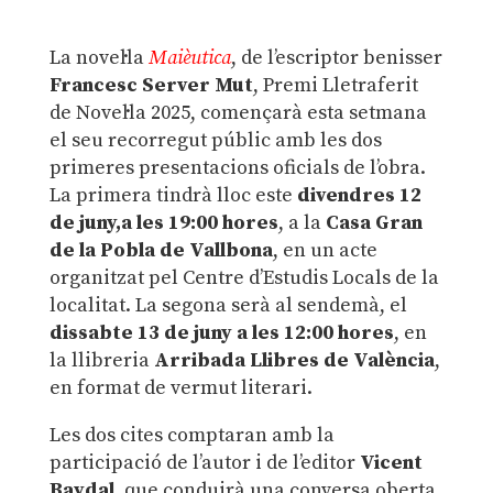
La novel·la
Maièutica
, de l’escriptor benisser
Francesc Server Mut
, Premi Lletraferit
de Novel·la 2025, començarà esta setmana
el seu recorregut públic amb les dos
primeres presentacions oficials de l’obra.
La primera tindrà lloc este
divendres 12
de juny,a les 19:00 hores
, a la
Casa Gran
de la Pobla de Vallbona
, en un acte
organitzat pel Centre d’Estudis Locals de la
localitat. La segona serà al sendemà, el
dissabte 13 de juny a les 12:00 hores
, en
la llibreria
Arribada Llibres de València
,
en format de vermut literari.
Les dos cites comptaran amb la
participació de l’autor i de l’editor
Vicent
Baydal
, que conduirà una conversa oberta