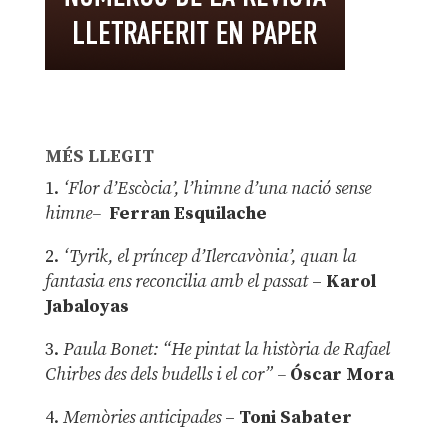
MÉS LLEGIT
1.
‘Flor d’Escòcia’, l’himne d’una nació sense
himne–
Ferran Esquilache
2.
‘Tyrik, el príncep d’Ilercavònia’, quan la
fantasia ens reconcilia amb el passat
–
Karol
Jabaloyas
3.
Paula Bonet: “He pintat la història de Rafael
Chirbes des dels budells i el cor” –
Óscar Mora
4.
Memòries anticipades
–
Toni Sabater