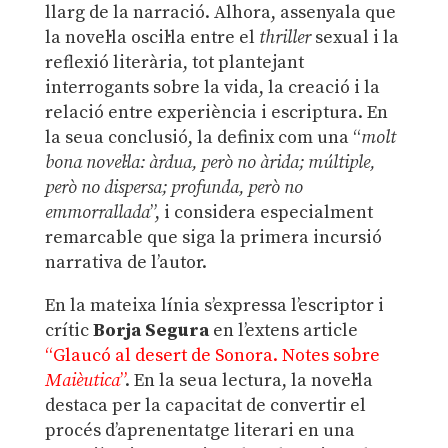
llarg de la narració. Alhora, assenyala que
la novel·la oscil·la entre el
thriller
sexual i la
reflexió literària, tot plantejant
interrogants sobre la vida, la creació i la
relació entre experiència i escriptura. En
la seua conclusió, la definix com una “
molt
bona novel·la: àrdua, però no àrida; múltiple,
però no dispersa; profunda, però no
emmorrallada
”, i considera especialment
remarcable que siga la primera incursió
narrativa de l’autor.
En la mateixa línia s’expressa l’escriptor i
crític
Borja Segura
en l’extens article
“Glaucó al desert de Sonora. Notes sobre
Maièutica
”
. En la seua lectura, la novel·la
destaca per la capacitat de convertir el
procés d’aprenentatge literari en una