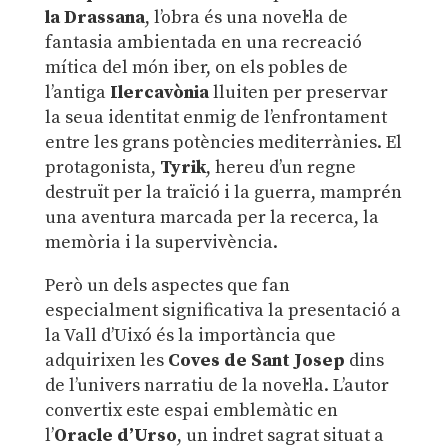
la Drassana
, l’obra és una novel·la de
fantasia ambientada en una recreació
mítica del món iber, on els pobles de
l’antiga
Ilercavònia
lluiten per preservar
la seua identitat enmig de l’enfrontament
entre les grans potències mediterrànies. El
protagonista,
Tyrik
, hereu d’un regne
destruït per la traïció i la guerra, mamprén
una aventura marcada per la recerca, la
memòria i la supervivència.
Però un dels aspectes que fan
especialment significativa la presentació a
la Vall d’Uixó és la importància que
adquirixen les
Coves de Sant Josep
dins
de l’univers narratiu de la novel·la. L’autor
convertix este espai emblemàtic en
l’
Oracle d’Urso
, un indret sagrat situat a