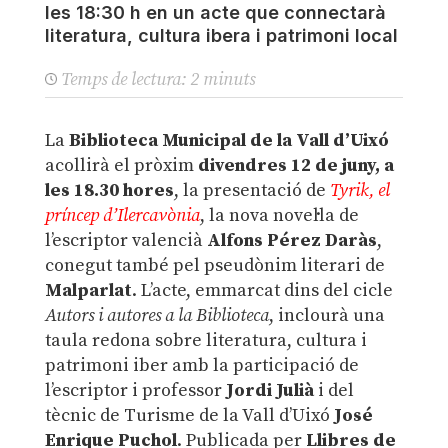
les 18:30 h en un acte que connectarà
literatura, cultura ibera i patrimoni local
Temps de lectura:
2
minuts
La
Biblioteca Municipal de la Vall d’Uixó
acollirà el pròxim
divendres 12 de juny, a
les 18.30 hores
, la presentació de
Tyrik, el
príncep d’Ilercavònia
, la nova novel·la de
l’escriptor valencià
Alfons Pérez Daràs
,
conegut també pel pseudònim literari de
Malparlat
. L’acte, emmarcat dins del cicle
Autors i autores a la Biblioteca
, inclourà una
taula redona sobre literatura, cultura i
patrimoni iber amb la participació de
l’escriptor i professor
Jordi Julià
i del
tècnic de Turisme de la Vall d’Uixó
José
Enrique Puchol
. Publicada per
Llibres de