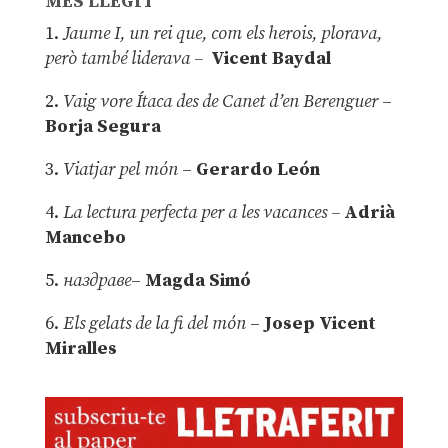
MÉS LLEGIT
1.
Jaume I, un rei que, com els herois, plorava,
però també liderava –
Vicent Baydal
2.
Vaig vore Ítaca des de Canet d’en Berenguer
–
Borja Segura
3.
Viatjar pel món
–
Gerardo León
4.
La lectura perfecta per a les vacances –
Adrià
Mancebo
5.
наздраве
–
Magda Simó
6.
Els gelats de la fi del món
–
Josep Vicent
Miralles