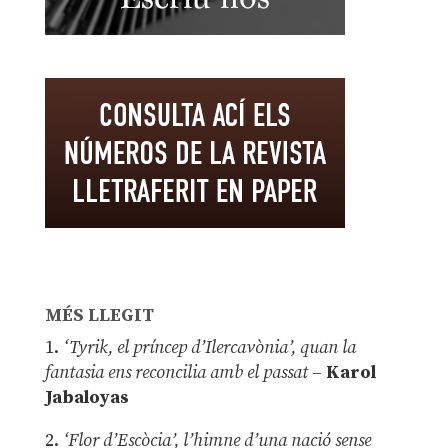
MÉS LLEGIT
1.
‘Tyrik, el príncep d’Ilercavònia’, quan la
fantasia ens reconcilia amb el passat
–
Karol
Jabaloyas
2.
‘Flor d’Escòcia’, l’himne d’una nació sense