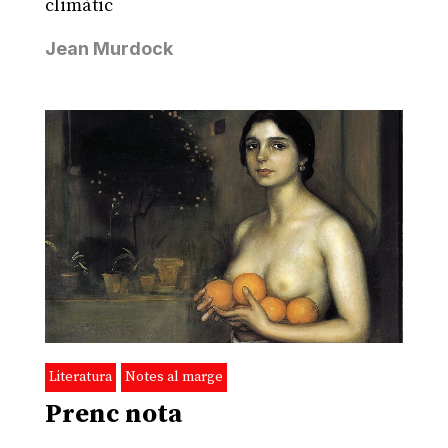
climàtic
Jean Murdock
Literatura
Notes al marge
Prenc nota