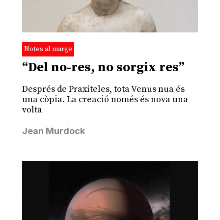
Notes al marge
“Del no-res, no sorgix res”
Després de Praxíteles, tota Venus nua és
una còpia. La creació només és nova una
volta
Jean Murdock