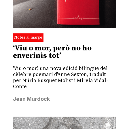
Notes al marge
‘Viu o mor, però no ho
enverinis tot’
'Viu o mor', una nova edició bilingüe del
cèlebre poemari d'Anne Sexton, traduït
per Núria Busquet Molist i Mireia Vidal-
Conte
Jean Murdock