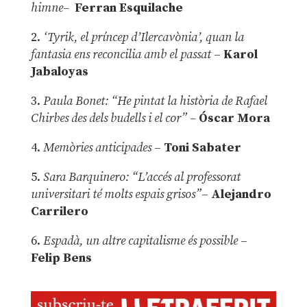
himne–
Ferran Esquilache
2.
‘Tyrik, el príncep d’Ilercavònia’, quan la
fantasia ens reconcilia amb el passat
–
Karol
Jabaloyas
3.
Paula Bonet: “He pintat la història de Rafael
Chirbes des dels budells i el cor” –
Óscar Mora
4.
Memòries anticipades
–
Toni Sabater
5.
Sara Barquinero: “L’accés al professorat
universitari té molts espais grisos”
–
Alejandro
Carrilero
6.
Espadà, un altre capitalisme és possible
–
Felip Bens