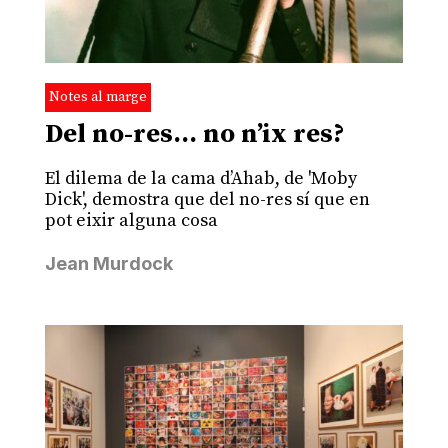
Notes al marge
Del no-res… no n’ix res?
El dilema de la cama d’Ahab, de 'Moby
Dick', demostra que del no-res sí que en
pot eixir alguna cosa
Jean Murdock