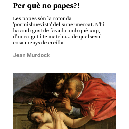
Per què no papes?!
Les papes són la rotonda
'pormishuevista' del supermercat. N'hi
ha amb gust de favada amb quètxup,
d'ou caigut i te matcha… de qualsevol
cosa menys de creïlla
Jean Murdock