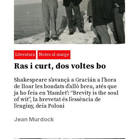
Literatura
Notes al marge
Ras i curt, dos voltes bo
Shakespeare s'avançà a Gracián a l’hora
de lloar les bondats d’allò breu, atés que
ja ho feia en 'Hamlet': “Brevity is the soul
of wit”, la brevetat és l’essència de
l’enginy, deia Poloni
Jean Murdock