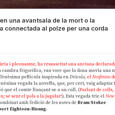
en una avantsala de la mort o la
a connectada al polze per una corda
ària i pleonasme, ha ressuscitat una anciana declarad
 la cambra frigorífica, van vore que la dona movia una 
l’enèsima pel·lícula inspirada en
Dràcula,
el
Nosferatu
d
enèsima vegada la novel·la, que, per cert, vaig adaptar 
 que el comte llançant-se a un coll. (
Parlant de colls,
; se sent el pols a la jugular!
). Esta vegada trie el
New
combinat amb l’edició de les notes de
Bram Stoker
ert Eighteen-Bisang
.