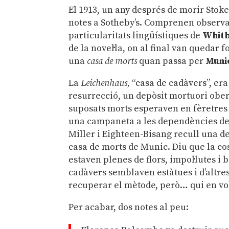
El 1913, un any després de morir Stoke
notes a Sotheby’s. Comprenen observac
particularitats lingüístiques de
Whit
de la novel·la, on al final van quedar 
una
casa de morts
quan passa per
Muni
La
Leichenhaus,
“casa de cadàvers”, era
resurrecció, un depòsit mortuori ober
suposats morts esperaven en fèretres
una campaneta a les dependències de
Miller i Eighteen-Bisang recull una d
casa de morts de Munic. Diu que la co
estaven plenes de flors, impol·lutes i 
cadàvers semblaven estàtues i d’altres,
recuperar el mètode, però… qui en vol
Per acabar, dos notes al peu: