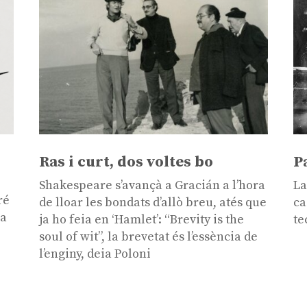
Ras i curt, dos voltes bo
P
Shakespeare s’avançà a Gracián a l’hora
La
ré
de lloar les bondats d’allò breu, atés que
ca
 a
ja ho feia en ‘Hamlet’: “Brevity is the
te
soul of wit”, la brevetat és l’essència de
l’enginy, deia Poloni