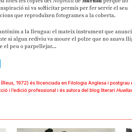
i totes les còpies del
Nosferatu
de
Murnau
perquè no
nspiració ni va sol·licitar permís per fer servir el seu
icions que reproduïxen fotogrames a la coberta.
oantònim a la llengua: el mateix instrument que anunc
nte si algun rediviu va moure el polze que no anava lli
e el peu o parpellejar…
ads
uesky
Telegram
(Reus, 1972) és llicenciada en Filologia Anglesa i postgrau
ció i l’edició professional i és autora del
blog literari
Huella