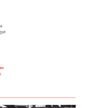
ia
gat
 en
s
.