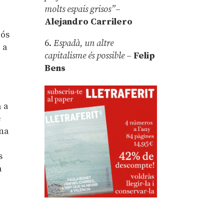
molts espais grisos”
–
Alejandro Carrilero
bós
6.
Espadà, un altre
r
a
capitalisme és possible
–
Felip
Bens
a a
e
una
s
s
a