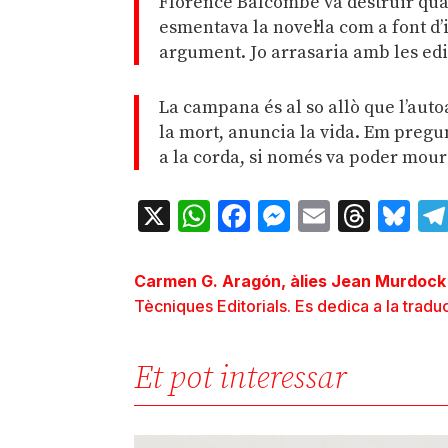
Florence Balcombe va destruir quas
esmentava la novel·la com a font d’i
argument. Jo arrasaria amb les ed
La campana és al so allò que l’aut
la mort, anuncia la vida. Em pregu
a la corda, si només va poder mour
X
WhatsApp
Facebook
Messenger
Email
Thre
Bl
Carmen G. Aragón, àlies Jean Murdock
Tècniques Editorials. Es dedica a la traduc
Et pot interessar