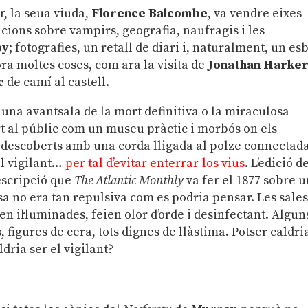
r, la seua viuda,
Florence Balcombe
, va vendre eixes
ions sobre vampirs, geografia, naufragis i les
by
; fotografies, un retall de diari i, naturalment, un es
fora moltes coses, com ara la visita de
Jonathan Harke
c
de camí al castell.
 una avantsala de la mort definitiva o la miraculosa
t al públic com un museu pràctic i morbós on els
 descoberts amb una corda lligada al polze connectad
l vigilant…
per tal d’evitar enterrar-los vius
. L’edició d
escripció que
The Atlantic Monthly
va fer el 1877 sobre 
sa no era tan repulsiva com es podria pensar. Les sale
ben il·luminades, feien olor d’orde i desinfectant. Algun
 figures de cera, tots dignes de llàstima. Potser caldri
dria ser el vigilant?