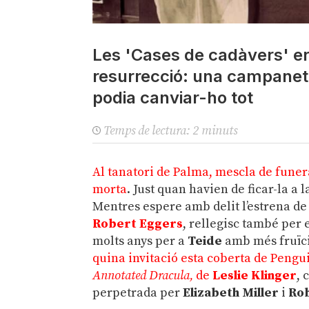
Les 'Cases de cadàvers' er
resurrecció: una campanet
podia canviar-ho tot
Temps de lectura:
2
minuts
Al tanatori de Palma, mescla de funer
morta
. Just quan havien de ficar-la a
Mentres espere amb delit l’estrena de 
Robert Eggers
, rellegisc també per 
molts anys per a
Teide
amb més fruïció
quina invitació esta coberta de Penguin
Annotated Dracula,
de
Leslie Klinger
, 
perpetrada per
Elizabeth Miller
i
Rob