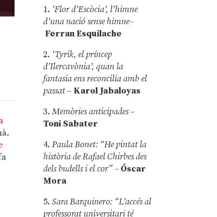
1.
‘Flor d’Escòcia’, l’himne
d’una nació sense himne–
Ferran Esquilache
2.
‘Tyrik, el príncep
d’Ilercavònia’, quan la
fantasia ens reconcilia amb el
passat
–
Karol Jabaloyas
3.
Memòries anticipades
–
a
Toni Sabater
mà.
4.
Paula Bonet: “He pintat la
e
història de Rafael Chirbes des
fa
dels budells i el cor” –
Óscar
Mora
5.
Sara Barquinero: “L’accés al
professorat universitari té