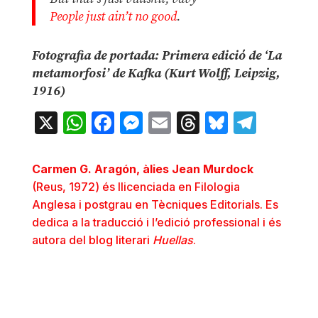
People just ain’t no good
.
Fotografia de portada: Primera edició de ‘La
metamorfosi’ de Kafka (Kurt Wolff, Leipzig,
1916)
X
WhatsApp
Facebook
Messenger
Email
Threads
Bluesky
Teleg
Carmen G. Aragón, àlies Jean Murdock
(Reus, 1972) és llicenciada en Filologia
Anglesa i postgrau en Tècniques Editorials. Es
dedica a la traducció i l’edició professional i és
autora del
blog literari
Huellas
.