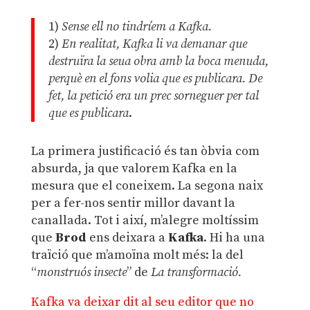
1)
Sense ell no tindríem a Kafka.
2)
En realitat, Kafka li va demanar que
destruïra la seua obra amb la boca menuda,
perquè en el fons volia que es publicara. De
fet, la petició era un prec sorneguer per tal
que es publicara
.
La primera justificació és tan òbvia com
absurda, ja que valorem Kafka en la
mesura que el coneixem. La segona naix
per a fer-nos sentir millor davant la
canallada. Tot i així, m’alegre moltíssim
que
Brod
ens deixara a
Kafka
. Hi ha una
traïció que m’amoïna molt més: la del
“
monstruós insecte
” de
La transformació.
Kafka va deixar dit al seu editor que no