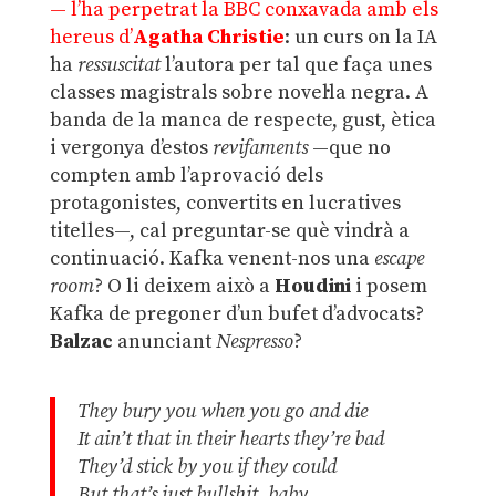
— l’ha perpetrat la BBC conxavada amb els
hereus d’
Agatha Christie
: un curs on la IA
ha
ressuscitat
l’autora per tal que faça unes
classes magistrals sobre novel·la negra. A
banda de la manca de respecte, gust, ètica
i vergonya d’estos
revifaments
—que no
compten amb l’aprovació dels
protagonistes, convertits en lucratives
titelles—, cal preguntar-se què vindrà a
continuació. Kafka venent-nos una
escape
room
? O li deixem això a
Houdini
i posem
Kafka de pregoner d’un bufet d’advocats?
Balzac
anunciant
Nespresso
?
They bury you when you go and die
It ain’t that in their hearts they’re bad
They’d stick by you if they could
But that’s just bullshit, baby