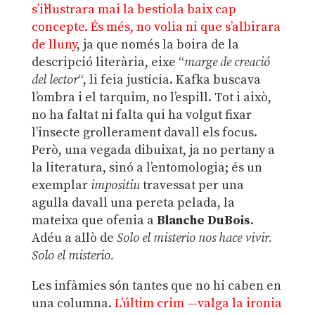
s’il·lustrara mai la bestiola baix cap
concepte. És més, no volia ni que s’albirara
de lluny
, ja que només la boira de la
descripció literària, eixe “
marge de creació
del lector
“, li feia justícia. Kafka buscava
l’ombra i el tarquim, no l’espill. Tot i això,
no ha faltat ni falta qui ha volgut fixar
l’insecte grollerament davall els focus.
Però, una vegada dibuixat, ja no pertany a
la literatura, sinó a l’entomologia; és un
exemplar
impositiu
travessat per una
agulla davall una pereta pelada, la
mateixa que ofenia a
Blanche DuBois
.
Adéu a allò de
Solo el misterio nos hace vivir.
Solo el misterio.
Les infàmies són tantes que no hi caben en
una columna.
L’últim crim —valga la ironia