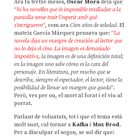
Ara fa tretze mesos,
Óscar Mora
deia que
“
hi ha novel·les que és impossible traslladar a la
pantalla sense trair l’esperit amb què
s’escrigueren
“, com ara
Cien años de soledad.
El
mateix García Márquez pensava que: “
La
novela deja un margen de creación al lector que
no lo deja el cine. La imagen es demasiado
impositiva
, la imagen es de una definición total;
en la imagen uno sabe cómo es la cara del
personaje. En literatura, por mucho que se
describa, siempre el espectador, el lector, tiene la
posibilidad de llenar un margen que queda
“.
Però, ves per on, el mort al forat i el viu al
porrat.
Parlant de voluntats, tot i que el tema està
molt suat, cal tornar a
Kafka
i
Max Brod
.
Per a disculpar el segon, se sol dir que: