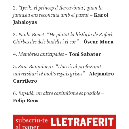
2.
‘Tyrik, el príncep d’Ilercavònia’, quan la
fantasia ens reconcilia amb el passat
–
Karol
Jabaloyas
3.
Paula Bonet: “He pintat la història de Rafael
Chirbes des dels budells i el cor” –
Óscar Mora
4.
Memòries anticipades
–
Toni Sabater
5.
Sara Barquinero: “L’accés al professorat
universitari té molts espais grisos”
–
Alejandro
Carrilero
6.
Espadà, un altre capitalisme és possible
–
Felip Bens