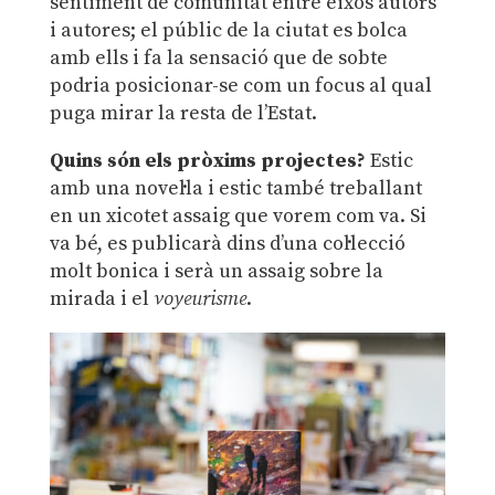
sentiment de comunitat entre eixos autors
i autores; el públic de la ciutat es bolca
amb ells i fa la sensació que de sobte
podria posicionar-se com un focus al qual
puga mirar la resta de l’Estat.
Quins són els pròxims projectes?
Estic
amb una novel·la i estic també treballant
en un xicotet assaig que vorem com va. Si
va bé, es publicarà dins d’una col·lecció
molt bonica i serà un assaig sobre la
mirada i el
voyeurisme
.