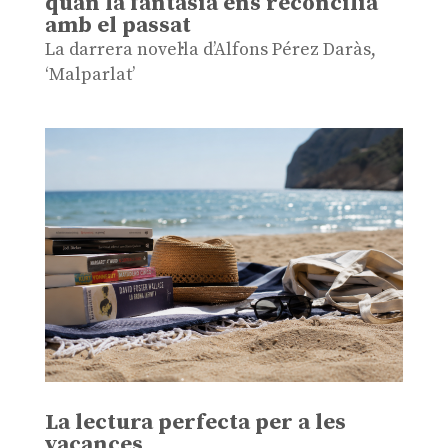
quan la fantasia ens reconcilia
amb el passat
La darrera novel·la d’Alfons Pérez Daràs,
‘Malparlat’
La lectura perfecta per a les
vacances