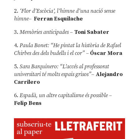
2.
‘Flor d’Escòcia’, l’himne d’una nació sense
himne–
Ferran Esquilache
3.
Memòries anticipades
–
Toni Sabater
4.
Paula Bonet: “He pintat la història de Rafael
Chirbes des dels budells i el cor” –
Óscar Mora
5.
Sara Barquinero: “L’accés al professorat
universitari té molts espais grisos”
–
Alejandro
Carrilero
6.
Espadà, un altre capitalisme és possible
–
Felip Bens