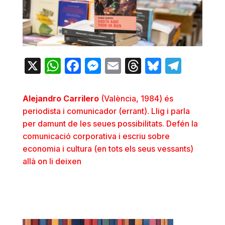
X
WhatsApp
Facebook
Messenger
Email
Threads
Bluesky
Teleg
Alejandro Carrilero
(València, 1984) és
periodista i comunicador (errant). Llig i parla
per damunt de les seues possibilitats. Defén la
comunicació corporativa i escriu sobre
economia i cultura (en tots els seus vessants)
allà on li deixen