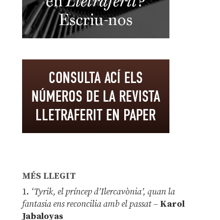
MÉS LLEGIT
1.
‘Tyrik, el príncep d’Ilercavònia’, quan la
fantasia ens reconcilia amb el passat
–
Karol
Jabaloyas