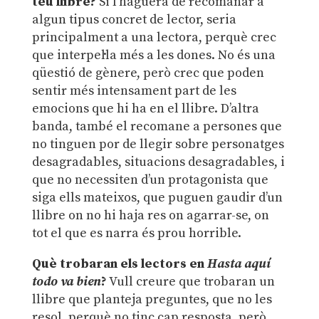
teu llibre?
Si l’haguera de recomanar a
algun tipus concret de lector, seria
principalment a una lectora, perquè crec
que interpel·la més a les dones. No és una
qüestió de gènere, però crec que poden
sentir més intensament part de les
emocions que hi ha en el llibre. D’altra
banda, també el recomane a persones que
no tinguen por de llegir sobre personatges
desagradables, situacions desagradables, i
que no necessiten d’un protagonista que
siga ells mateixos, que puguen gaudir d’un
llibre on no hi haja res on agarrar-se, on
tot el que es narra és prou horrible.
Què trobaran els lectors en
Hasta aquí
todo va bien
?
Vull creure que trobaran un
llibre que planteja preguntes, que no les
resol, perquè no tinc cap resposta, però