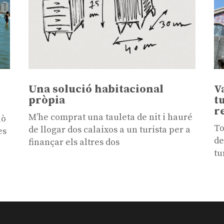
Una solució habitacional
V
pròpia
t
r
M’he comprat una tauleta de nit i hauré
lò
To
de llogar dos calaixos a un turista per a
es
de
finançar els altres dos
tu