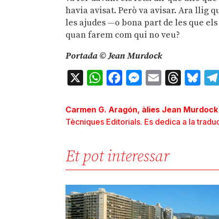
havia avisat. Però va avisar. Ara llig 
les ajudes —o bona part de les que els
quan farem com qui no veu?
Portada © Jean Murdock
X
WhatsApp
Facebook
Messenger
Email
Thre
Bl
Carmen G. Aragón, àlies Jean Murdock
Tècniques Editorials. Es dedica a la traduc
Et pot interessar