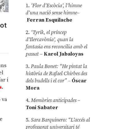
1.
‘Flor d’Escòcia’, l’himne
d’una nació sense himne–
Ferran Esquilache
pot
2.
‘Tyrik, el príncep
d’Ilercavònia’, quan la
fantasia ens reconcilia amb el
passat
–
Karol Jabaloyas
uns
3.
Paula Bonet: “He pintat la
el
història de Rafael Chirbes des
ar i
dels budells i el cor” –
Óscar
s
.
Mora
p va
4.
Memòries anticipades
–
Toni Sabater
te
5.
Sara Barquinero: “L’accés al
professorat universitari té