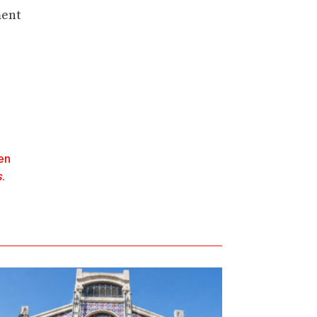
ment
 en
s
.