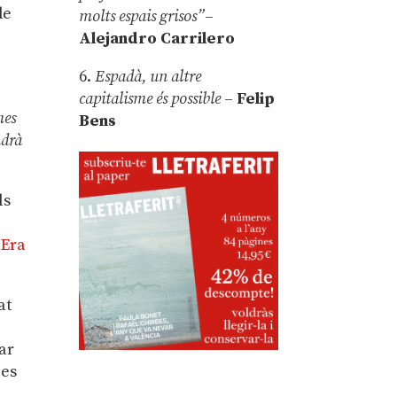
de
molts espais grisos”
–
Alejandro Carrilero
6.
Espadà, un altre
capitalisme és possible
–
Felip
mes
Bens
ndrà
ls
Era
at
gar
 es