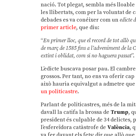
nació. Tot plegat, sembla més lloable
les llibertats, com per la voluntat de
debades es va conéixer com un
edicte 
primer article
, que diu:
“
En primer lloc, que el record de tot allò 
de març de 1585 fins a l’adveniment de la Co
extint i oblidat, com si no haguera passat
”.
L’edicte buscava posar pau. El cambrer
grossos. Per tant, no ens va oferir c
això hauria equivalgut a admetre que 
un politicastre
.
Parlant de politicastres, més de la mit
davall la catifa la brossa de
Trump
, q
president és culpable de 34 delictes, 
l’esfereïdora catàstrofe de
València
, 
va fer davant els fets: dir que allò qu