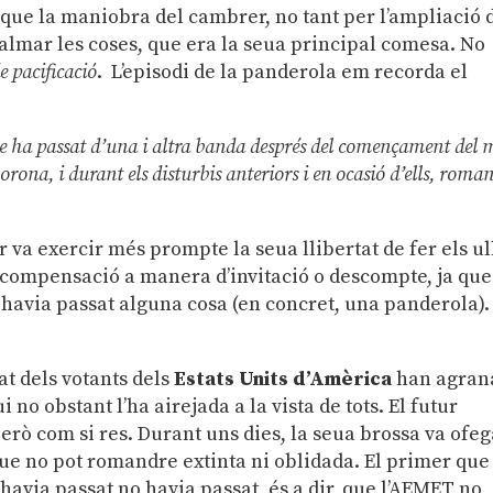
 que la maniobra del cambrer, no tant per l’ampliació 
 calmar les coses, que era la seua principal comesa. No
de pacificació
. L’episodi de la panderola em recorda el
que ha passat d’una i altra banda després del començament del 
rona, i durant els disturbis anteriors i en ocasió d’ells, roma
 va exercir més prompte la seua llibertat de fer els ul
ap compensació a manera d’invitació o descompte, ja que
havia passat alguna cosa (en concret, una panderola).
at dels votants dels
Estats Units d’Amèrica
han agran
ui no obstant l’ha airejada a la vista de tots. El futur
però com si res. Durant uns dies, la seua brossa va ofe
que no pot romandre extinta ni oblidada. El primer que
e havia passat no havia passat, és a dir, que l’AEMET no