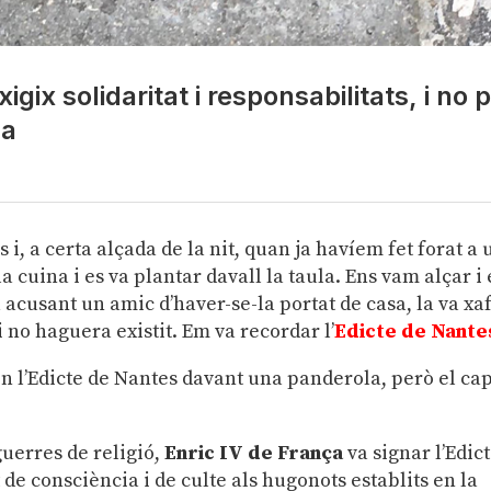
gix ​​solidaritat i responsabilitats, i no 
da
i, a certa alçada de la nit, quan ja havíem fet forat a 
 cuina i es va plantar davall la taula. Ens vam alçar i 
cusant un amic d’haver-se-la portat de casa, la va xaf
 no haguera existit. Em va recordar l’
Edicte de Nante
en l’Edicte de Nantes davant una panderola, però el ca
guerres de religió,
Enric IV de França
va signar l’Edic
 de consciència i de culte als hugonots establits en la