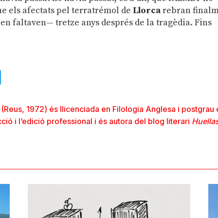
que els afectats pel terratrémol de
Llorca
rebran final
 en faltaven— tretze anys després de la tragèdia. Fins
ads
uesky
Telegram
(Reus, 1972) és llicenciada en Filologia Anglesa i postgrau
ció i l’edició professional i és autora del
blog literari
Huella