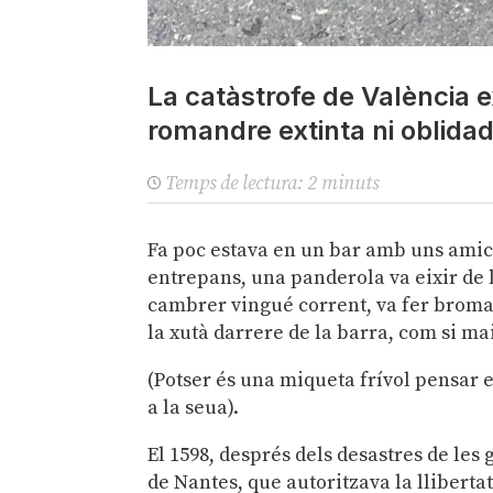
La catàstrofe de València exi
romandre extinta ni oblida
Temps de lectura:
2
minuts
Fa poc estava en un bar amb uns amics 
entrepans, una panderola va eixir de la
cambrer vingué corrent, va fer broma a
la xutà darrere de la barra, com si mai
(Potser és una miqueta frívol pensar 
a la seua).
El 1598, després dels desastres de les 
de Nantes, que autoritzava la llibertat