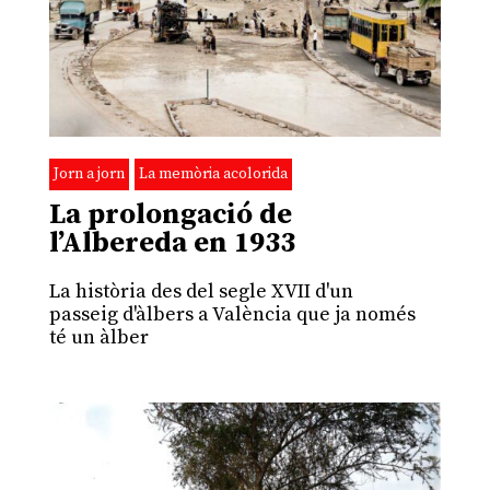
Jorn a jorn
La memòria acolorida
La prolongació de
l’Albereda en 1933
La història des del segle XVII d'un
passeig d'àlbers a València que ja només
té un àlber