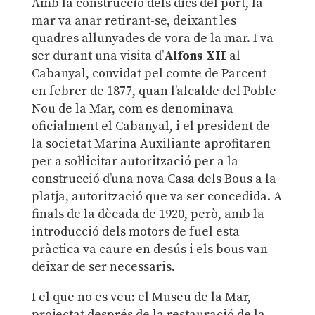
Amb la construcció dels dics del port, la
mar va anar retirant-se, deixant les
quadres allunyades de vora de la mar. I va
ser durant una visita d’
Alfons XII
al
Cabanyal, convidat pel comte de Parcent
en febrer de 1877, quan l’alcalde del Poble
Nou de la Mar, com es denominava
oficialment el Cabanyal, i el president de
la societat Marina Auxiliante aprofitaren
per a sol·licitar autorització per a la
construcció d’una nova Casa dels Bous a la
platja, autorització que va ser concedida. A
finals de la dècada de 1920, però, amb la
introducció dels motors de fuel esta
pràctica va caure en desús i els bous van
deixar de ser necessaris.
I el que no es veu: el Museu de la Mar,
projectat després de la restauració de la