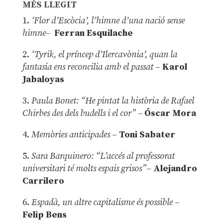
MÉS LLEGIT
1.
‘Flor d’Escòcia’, l’himne d’una nació sense
himne–
Ferran Esquilache
2.
‘Tyrik, el príncep d’Ilercavònia’, quan la
fantasia ens reconcilia amb el passat
–
Karol
Jabaloyas
3.
Paula Bonet: “He pintat la història de Rafael
Chirbes des dels budells i el cor” –
Óscar Mora
4.
Memòries anticipades
–
Toni Sabater
5.
Sara Barquinero: “L’accés al professorat
universitari té molts espais grisos”
–
Alejandro
Carrilero
6.
Espadà, un altre capitalisme és possible
–
Felip Bens