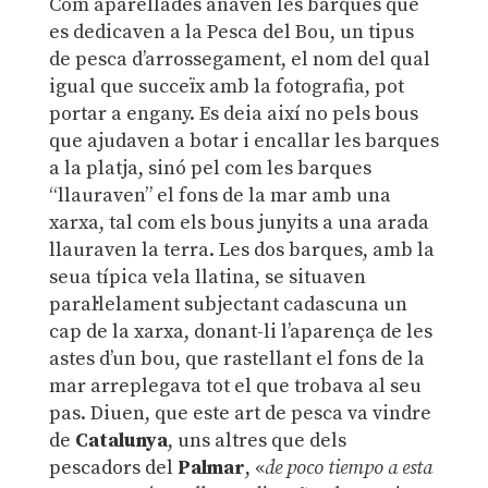
Com aparellades anaven les barques que
es dedicaven a la Pesca del Bou, un tipus
de pesca d’arrossegament, el nom del qual
igual que succeïx amb la fotografia, pot
portar a engany. Es deia així no pels bous
que ajudaven a botar i encallar les barques
a la platja, sinó pel com les barques
“llauraven” el fons de la mar amb una
xarxa, tal com els bous junyits a una arada
llauraven la terra. Les dos barques, amb la
seua típica vela llatina, se situaven
paral·lelament subjectant cadascuna un
cap de la xarxa, donant-li l’aparença de les
astes d’un bou, que rastellant el fons de la
mar arreplegava tot el que trobava al seu
pas. Diuen, que este art de pesca va vindre
de
Catalunya
, uns altres que dels
pescadors del
Palmar
, «
de poco tiempo a esta