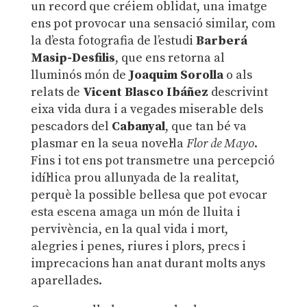
un record que créiem oblidat, una imatge
ens pot provocar una sensació similar, com
la d’esta fotografia de l’estudi
Barberá
Masip-Desfilis
, que ens retorna al
lluminós món de
Joaquim Sorolla
o als
relats de
Vicent Blasco Ibáñez
descrivint
eixa vida dura i a vegades miserable dels
pescadors del
Cabanyal
, que tan bé va
plasmar en la seua novel·la
Flor de Mayo
.
Fins i tot ens pot transmetre una percepció
idíl·lica prou allunyada de la realitat,
perquè la possible bellesa que pot evocar
esta escena amaga un món de lluita i
pervivència, en la qual vida i mort,
alegries i penes, riures i plors, precs i
imprecacions han anat durant molts anys
aparellades.