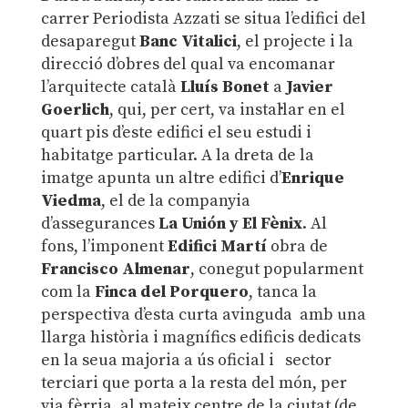
carrer Periodista Azzati se situa l’edifici del
desaparegut
Banc Vitalici
, el projecte i la
direcció d’obres del qual va encomanar
l’arquitecte català
Lluís Bonet
a
Javier
Goerlich
, qui, per cert, va instal·lar en el
quart pis d’este edifici el seu estudi i
habitatge particular. A la dreta de la
imatge apunta un altre edifici d’
Enrique
Viedma
, el de la companyia
d’assegurances
La Unión y El Fènix
. Al
fons, l’imponent
Edifici Martí
obra de
Francisco Almenar
, conegut popularment
com la
Finca del Porquero
, tanca la
perspectiva d’esta curta avinguda amb una
llarga història i magnífics edificis dedicats
en la seua majoria a ús oficial i sector
terciari que porta a la resta del món, per
via fèrria, al mateix centre de la ciutat (de