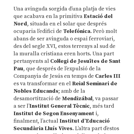
Una avinguda sorgida d’una platja de vies
que acabava en la primitiva
Estació del
Nord
, situada en el solar que després
ocuparia l’edifici de
Telefónica
. Però molt
abans de ser avinguda o espai ferroviari,
des del segle XVI, estos terrenys al sud de
la muralla cristiana eren horts. Una part
pertanyents al
Col·legi de Jesuïtes de Sant
Pau
, que després de l’expulsió de la
Companyia de Jesús en temps de
Carles III
es va transformar en el
Reial Seminari de
Nobles Educands
; amb de la
desamortització de
Mendizábal
, va passar
a ser l’
Institut General Tècnic
, més tard
Institut de Segon Ensenyament
i,
finalment, l’actual
Institut d’Educació
Secundària Lluís Vives
. L’altra part d’estos