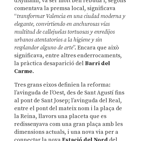
d’Aymamí, va ser molt ben rebuda i, segons
comentava la premsa local, significava
“
transformar Valencia en una ciudad moderna y
elegante, convirtiendo en anchurosas vías
multitud de callejuelas tortuosas y enredijos
urbanos atentatorios a la higiene y sin
resplandor alguno de arte
”. Encara que això
significava, entre altres enderrocaments,
la pràctica desaparició del
Barri del
Carme
.
Tres grans eixos definien la reforma:
l’avinguda de l’Oest, des de Sant Agustí fins
al pont de Sant Josep; l’avinguda del Real,
entre el pont del mateix nom i la plaça de
la Reina, llavors una placeta que es
redissenyava com una gran plaça amb les
dimensions actuals, i una nova via per a
connectar la nova
Estació del Nord
del