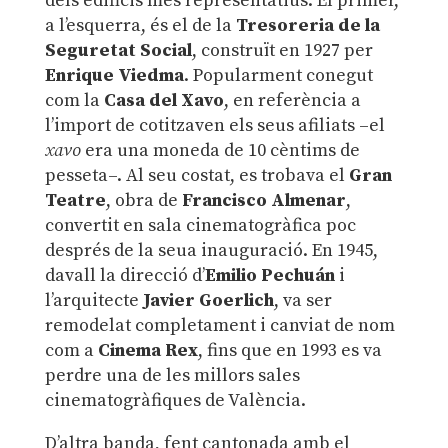
dels edificis més representatius. El primer,
a l’esquerra, és el de la
Tresoreria de la
Seguretat Social
, construït en 1927 per
Enrique Viedma
. Popularment conegut
com la
Casa del Xavo
, en referència a
l’import de cotitzaven els seus afiliats –el
xavo
era una moneda de 10 cèntims de
pesseta–. Al seu costat, es trobava el
Gran
Teatre
, obra de
Francisco Almenar
,
convertit en sala cinematogràfica poc
després de la seua inauguració. En 1945,
davall la direcció d’
Emilio Pechuán
i
l’arquitecte
Javier Goerlich
, va ser
remodelat completament i canviat de nom
com a
Cinema Rex
, fins que en 1993 es va
perdre una de les millors sales
cinematogràfiques de València.
D’altra banda, fent cantonada amb el