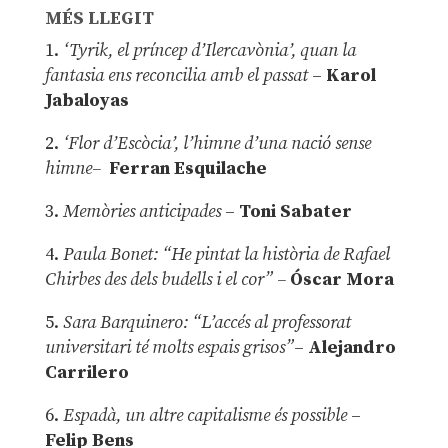
MÉS LLEGIT
1.
‘Tyrik, el príncep d’Ilercavònia’, quan la
fantasia ens reconcilia amb el passat
–
Karol
Jabaloyas
2.
‘Flor d’Escòcia’, l’himne d’una nació sense
himne–
Ferran Esquilache
3.
Memòries anticipades
–
Toni Sabater
4.
Paula Bonet: “He pintat la història de Rafael
Chirbes des dels budells i el cor” –
Óscar Mora
5.
Sara Barquinero: “L’accés al professorat
universitari té molts espais grisos”
–
Alejandro
Carrilero
6.
Espadà, un altre capitalisme és possible
–
Felip Bens