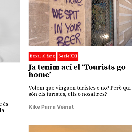
Baixar al fang
Segle XXI
Ja tenim ací el ‘Tourists go
home’
Volem que vinguen turistes o no? Però qui
són els turistes, ells o nosaltres?
c és
Kike Parra Veïnat
la