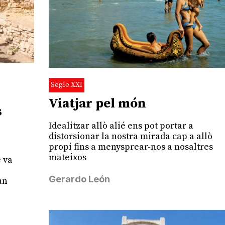
Segle XXI
Viatjar pel món
s
Idealitzar allò alié ens pot portar a
distorsionar la nostra mirada cap a allò
propi fins a menysprear-nos a nosaltres
mateixos
e va
Gerardo León
un