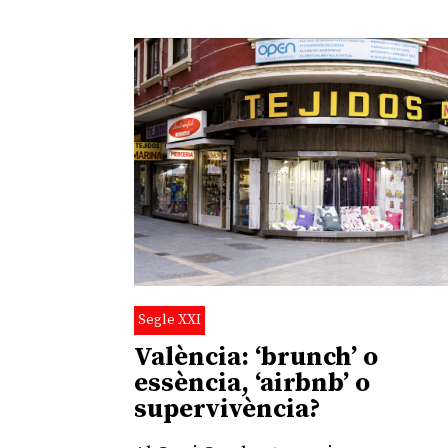
Segle XXI
València: ‘brunch’ o
essència, ‘airbnb’ o
supervivència?