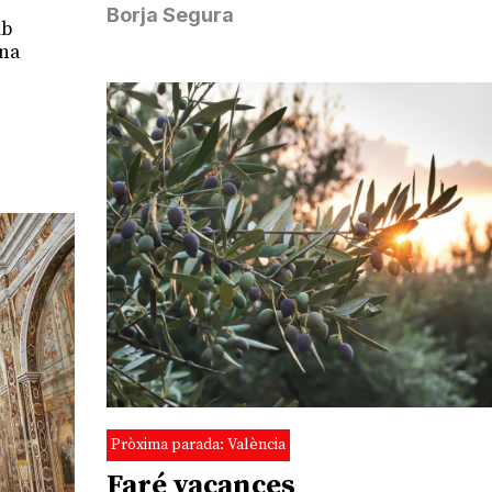
Borja Segura
mb
una
Pròxima parada: València
Faré vacances