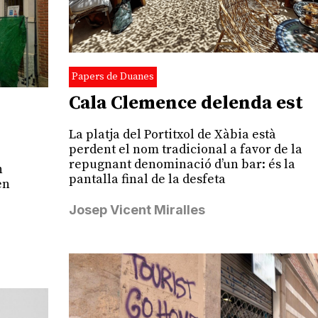
Papers de Duanes
Cala Clemence delenda est
La platja del Portitxol de Xàbia està
perdent el nom tradicional a favor de la
repugnant denominació d’un bar: és la
n
pantalla final de la desfeta
en
Josep Vicent Miralles