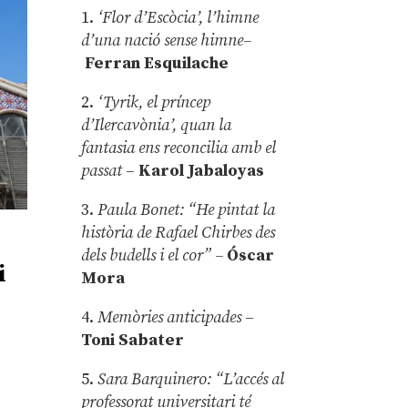
1.
‘Flor d’Escòcia’, l’himne
d’una nació sense himne–
Ferran Esquilache
2.
‘Tyrik, el príncep
d’Ilercavònia’, quan la
fantasia ens reconcilia amb el
passat
–
Karol Jabaloyas
3.
Paula Bonet: “He pintat la
història de Rafael Chirbes des
dels budells i el cor” –
Óscar
i
Mora
4.
Memòries anticipades
–
Toni Sabater
5.
Sara Barquinero: “L’accés al
professorat universitari té