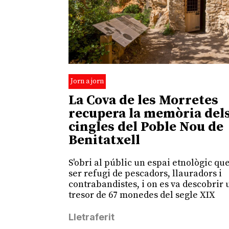
Jorn a jorn
La Cova de les Morretes
recupera la memòria del
cingles del Poble Nou de
Benitatxell
S'obri al públic un espai etnològic qu
ser refugi de pescadors, llauradors i
contrabandistes, i on es va descobrir 
tresor de 67 monedes del segle XIX
Lletraferit