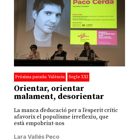
Pròxima parada: València
Segle XXI
Orientar, orientar
malament, desorientar
La manca d’educació per a l’esperit crític
afavorix el populisme irreflexiu, que
està empobrint-nos
Lara Vallés Peco