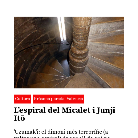
Cultura
Pròxima parada: València
L’espiral del Micalet i Junji
Itō
'Uzumak'i: el dimoni més terrorífic (a