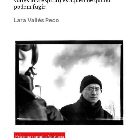
voltes una espiral) és aquell de qui no
podem fugir
Lara Vallés Peco
Pròxima parada: València