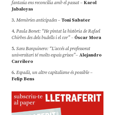
fantasia ens reconcilia amb el passat
–
Karol
Jabaloyas
3.
Memòries anticipades
–
Toni Sabater
4.
Paula Bonet: “He pintat la història de Rafael
Chirbes des dels budells i el cor” –
Óscar Mora
5.
Sara Barquinero: “L’accés al professorat
universitari té molts espais grisos”
–
Alejandro
Carrilero
6.
Espadà, un altre capitalisme és possible
–
Felip Bens