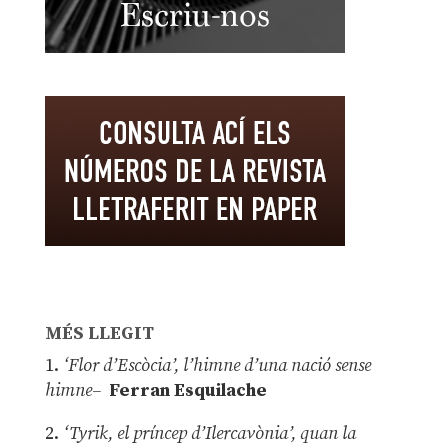
MÉS LLEGIT
1.
‘Flor d’Escòcia’, l’himne d’una nació sense
himne–
Ferran Esquilache
2.
‘Tyrik, el príncep d’Ilercavònia’, quan la