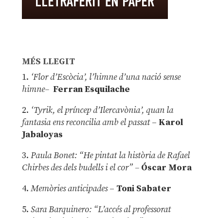
MÉS LLEGIT
1.
‘Flor d’Escòcia’, l’himne d’una nació sense
himne–
Ferran Esquilache
2.
‘Tyrik, el príncep d’Ilercavònia’, quan la
fantasia ens reconcilia amb el passat
–
Karol
Jabaloyas
3.
Paula Bonet: “He pintat la història de Rafael
Chirbes des dels budells i el cor” –
Óscar Mora
4.
Memòries anticipades
–
Toni Sabater
5.
Sara Barquinero: “L’accés al professorat