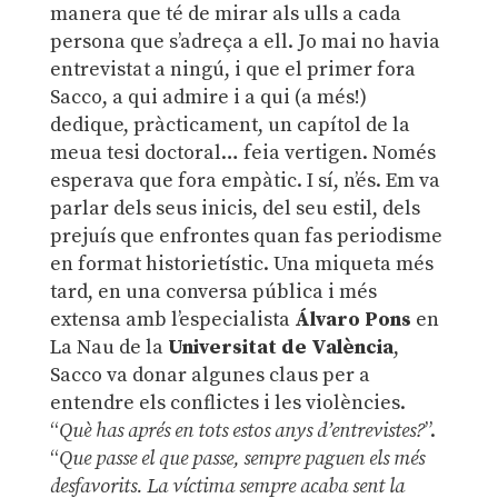
manera que té de mirar als ulls a cada
persona que s’adreça a ell. Jo mai no havia
entrevistat a ningú, i que el primer fora
Sacco, a qui admire i a qui (a més!)
dedique, pràcticament, un capítol de la
meua tesi doctoral… feia vertigen. Només
esperava que fora empàtic. I sí, n’és. Em va
parlar dels seus inicis, del seu estil, dels
prejuís que enfrontes quan fas periodisme
en format historietístic. Una miqueta més
tard, en una conversa pública i més
extensa amb l’especialista
Álvaro Pons
en
La Nau de la
Universitat de València
,
Sacco va donar algunes claus per a
entendre els conflictes i les violències.
“
Què has aprés en tots estos anys d’entrevistes?
”.
“
Que passe el que passe, sempre paguen els més
desfavorits. La víctima sempre acaba sent la