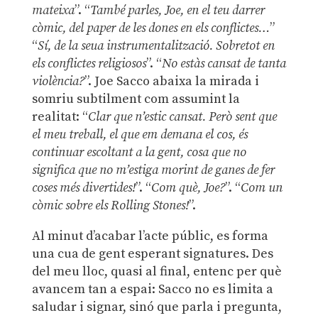
mateixa
”. “
També parles, Joe, en el teu darrer
còmic, del paper de les dones en els conflictes…
”
“
Sí, de la seua instrumentalització. Sobretot en
els conflictes religiosos
”. “
No estàs cansat de tanta
violència?
”. Joe Sacco abaixa la mirada i
somriu subtilment com assumint la
realitat: “
Clar que n’estic cansat. Però sent que
el meu treball, el que em demana el cos, és
continuar escoltant a la gent, cosa que no
significa que no m’estiga morint de ganes de fer
coses més divertides!
”. “
Com què, Joe?
”. “
Com un
còmic sobre els Rolling Stones!
”.
Al minut d’acabar l’acte públic, es forma
una cua de gent esperant signatures. Des
del meu lloc, quasi al final, entenc per què
avancem tan a espai: Sacco no es limita a
saludar i signar, sinó que parla i pregunta,