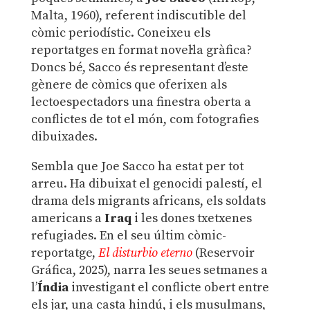
Malta, 1960), referent indiscutible del
còmic periodístic. Coneixeu els
reportatges en format novel·la gràfica?
Doncs bé, Sacco és representant d’este
gènere de còmics que oferixen als
lectoespectadors una finestra oberta a
conflictes de tot el món, com fotografies
dibuixades.
Sembla que Joe Sacco ha estat per tot
arreu. Ha dibuixat el genocidi palestí, el
drama dels migrants africans, els soldats
americans a
Iraq
i les dones txetxenes
refugiades. En el seu últim còmic-
reportatge,
El disturbio eterno
(Reservoir
Gráfica, 2025), narra les seues setmanes a
l’
Índia
investigant el conflicte obert entre
els jar, una casta hindú, i els musulmans,