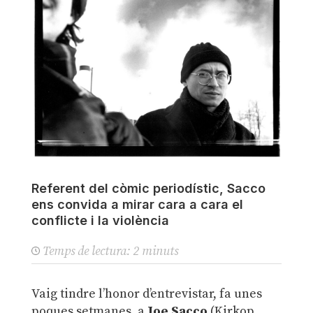
Referent del còmic periodístic, Sacco
ens convida a mirar cara a cara el
conflicte i la violència
Temps de lectura:
2
minuts
Vaig tindre l’honor d’entrevistar, fa unes
poques setmanes, a
Joe Sacco
(Kirkop,