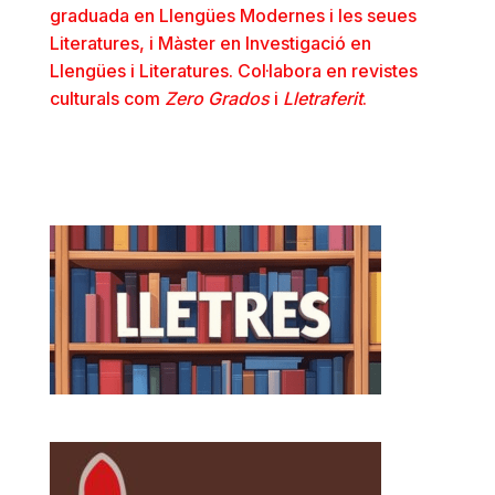
graduada en Llengües Modernes i les seues
Literatures, i Màster en Investigació en
Llengües i Literatures. Col·labora en revistes
culturals com
Zero Grados
i
Lletraferit
.