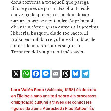
dona conversa a tot aquell que parega
tindre ganes de parlar. Escolta. I n’estic
convençuda que eixa és la clau: deixar
parlar i obrir-se a entendre. S’aprén molt
obrint un còmic. Quan entreu a la pròxima
llibreria, busqueu els de Joe Sacco. El
trobareu amb barret, ulleres i un bloc de
notes a la mà. Aleshores seguiu-lo.
Tornareu del viatge molt més savis.
X
WhatsApp
Facebook
Messenger
Email
Threads
Bluesky
Teleg
Lara Vallés Peco
(València, 1998) és doctora
en Filologia amb una tesi sobre els processos
d'hibridació cultural a través del còmic i les
figures de Zeina Abirached i Riad Sattouf. És