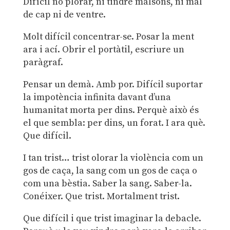
Difícil no plorar, ni tindre malsons, ni mal
de cap ni de ventre.
Molt difícil concentrar-se. Posar la ment
ara i ací. Obrir el portàtil, escriure un
paràgraf.
Pensar un demà. Amb por. Difícil suportar
la impotència infinita davant d’una
humanitat morta per dins. Perquè això és
el que sembla: per dins, un forat. I ara què.
Que difícil.
I tan trist… trist olorar la violència com un
gos de caça, la sang com un gos de caça o
com una bèstia. Saber la sang. Saber-la.
Conéixer. Que trist. Mortalment trist.
Que difícil i que trist imaginar la debacle.