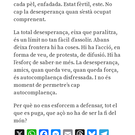
cada pèl, enfadada. Estat fèrtil, este. No
cap la desesperança quan s’està ocupat
comprenent.
La total desesperança, eixa que paralitza,
és un límit no tan fàcil d’assolir. Abans
d’eixa frontera hi ha coses. Hi ha l’acció, en
forma de veu, de protesta, de difusió. Hi ha
l’esforç de saber-ne més. La desesperança,
amics, quan queda veu, quan queda força,
és autocomplaença disfressada. I no és
moment de permetre’s cap
autocomplaença.
Per què no ens esforcem a defensar, tot el
que es puga, que açò no ha de ser la fi del
món?
X
WhatsApp
Facebook
Messenger
Email
Threads
Bluesky
Teleg