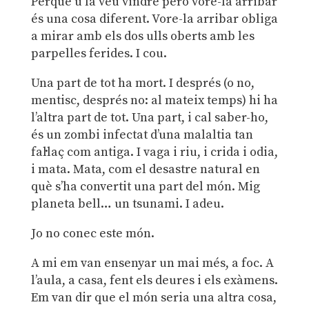
Perquè u la veu vindre però vore-la arribar
és una cosa diferent. Vore-la arribar obliga
a mirar amb els dos ulls oberts amb les
parpelles ferides. I cou.
Una part de tot ha mort. I després (o no,
mentisc, després no: al mateix temps) hi ha
l’altra part de tot. Una part, i cal saber-ho,
és un zombi infectat d’una malaltia tan
fal·laç com antiga. I vaga i riu, i crida i odia,
i mata. Mata, com el desastre natural en
què s’ha convertit una part del món. Mig
planeta bell… un tsunami. I adeu.
Jo no conec este món.
A mi em van ensenyar un mai més, a foc. A
l’aula, a casa, fent els deures i els exàmens.
Em van dir que el món seria una altra cosa,