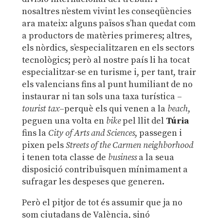
nosaltres n’estem vivint les conseqüències
ara mateix: alguns països s’han quedat com
a productors de matèries primeres; altres,
els nòrdics, s’especialitzaren en els sectors
tecnològics; però al nostre país li ha tocat
especialitzar-se en turisme i, per tant, trair
els valencians fins al punt humiliant de no
instaurar ni tan sols una taxa turística –
tourist tax
–perquè els qui venen a la
beach
,
peguen una volta en
bike
pel llit del
Túria
fins la
City of Arts and Sciences
, passegen i
pixen pels
Streets of the Carmen neighborhood
i tenen tota classe de
business
a la seua
disposició contribuïsquen mínimament a
sufragar les despeses que generen.
Però el pitjor de tot és assumir que ja no
som ciutadans de València, sinó