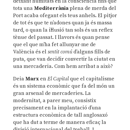
deixant humitats en la consciència fins que
tota una
Mediterrània
plena de merda del
Port acaba ofegant els teus anhels. El pitjor
de tot és que te n’adones quan ja és massa
tard, o quan la il·lusió tan sols és un reflex
tènue del passat. I llavors és quan pense
que el que m’ha fet allunyar-me de
València és el
sentit comú
d’alguns fills de
puta, que van decidir convertir la ciutat en
una mercaderia. Com hem arribat a això?
Deia
Marx
en
El Capital
que el capitalisme
és un sistema econòmic que fa del món un
gran arsenal de mercaderies. La
modernitat, a parer meu, consistix
precisament en la implantació d’una
estructura econòmica de tall anglosaxó
que ha dut a terme de manera eficaç la
divisió internacional del treball. I