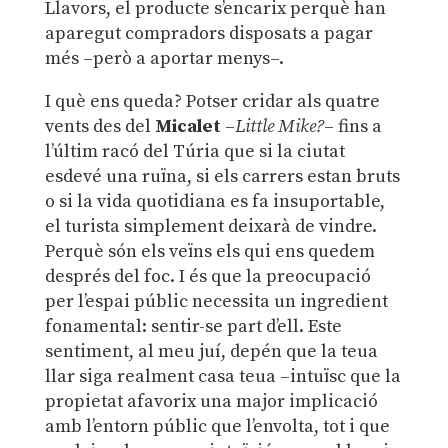
Llavors, el producte s’encarix perquè han
aparegut compradors disposats a pagar
més –però a aportar menys–.
I què ens queda? Potser cridar als quatre
vents des del
Micalet
–
Little Mike
?
– fins a
l’últim racó del Túria que si la ciutat
esdevé una ruïna, si els carrers estan bruts
o si la vida quotidiana es fa insuportable,
el turista simplement deixarà de vindre.
Perquè són els veïns els qui ens quedem
després del foc. I és que la preocupació
per l’espai públic necessita un ingredient
fonamental: sentir-se part d’ell. Este
sentiment, al meu juí, depén que la teua
llar siga realment casa teua –intuïsc que la
propietat afavorix una major implicació
amb l’entorn públic que l’envolta, tot i que