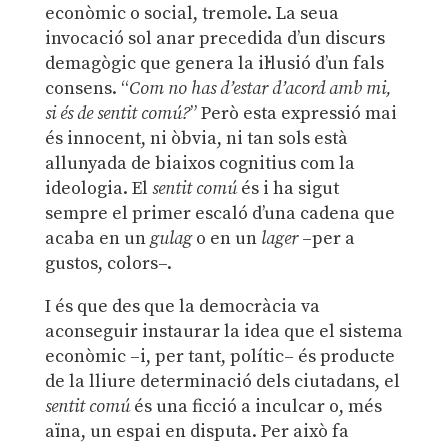
econòmic o social, tremole. La seua
invocació sol anar precedida d’un discurs
demagògic que genera la il·lusió d’un fals
consens. “
Com no has d
’
estar d
’
acord amb mi,
si és de sentit comú
?
” Però esta expressió mai
és innocent, ni òbvia, ni tan sols està
allunyada de biaixos cognitius com la
ideologia. El
sentit comú
és i ha sigut
sempre el primer escaló d’una cadena que
acaba en un
gulag
o en un
lager
–per a
gustos, colors–.
I és que des que la democràcia va
aconseguir instaurar la idea que el sistema
econòmic –i, per tant, polític– és producte
de la lliure determinació dels ciutadans, el
sentit comú
és una ficció a inculcar o, més
aïna, un espai en disputa. Per això fa