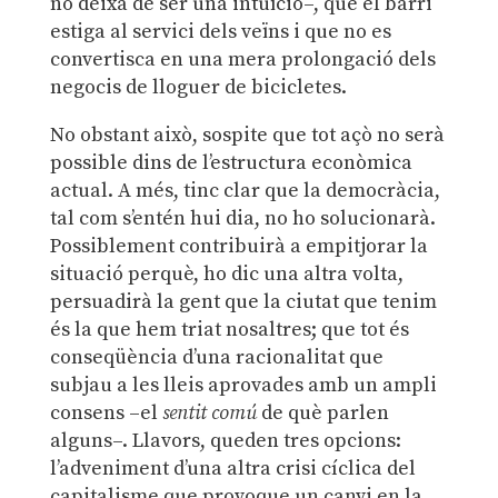
no deixa de ser una intuïció–, que el barri
estiga al servici dels veïns i que no es
convertisca en una mera prolongació dels
negocis de lloguer de bicicletes.
No obstant això, sospite que tot açò no serà
possible dins de l’estructura econòmica
actual. A més, tinc clar que la democràcia,
tal com s’entén hui dia, no ho solucionarà.
Possiblement contribuirà a empitjorar la
situació perquè, ho dic una altra volta,
persuadirà la gent que la ciutat que tenim
és la que hem triat nosaltres; que tot és
conseqüència d’una racionalitat que
subjau a les lleis aprovades amb un ampli
consens –el
sentit comú
de què parlen
alguns–. Llavors, queden tres opcions:
l’adveniment d’una altra crisi cíclica del
capitalisme que provoque un canvi en la