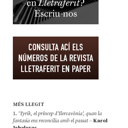
MÉS LLEGIT
1.
‘Tyrik, el príncep d’Ilercavònia’, quan la
fantasia ens reconcilia amb el passat
–
Karol
Jabaloyas