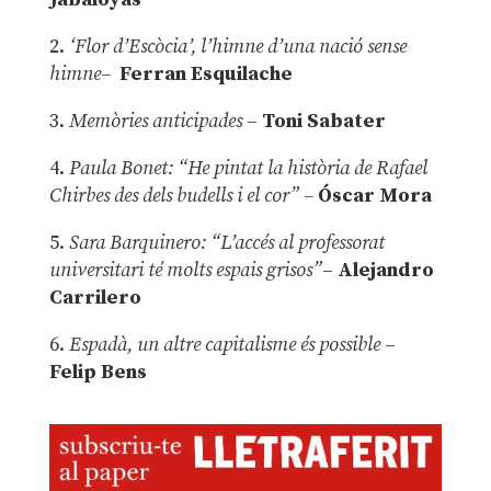
2.
‘Flor d’Escòcia’, l’himne d’una nació sense
himne–
Ferran Esquilache
3.
Memòries anticipades
–
Toni Sabater
4.
Paula Bonet: “He pintat la història de Rafael
Chirbes des dels budells i el cor” –
Óscar Mora
5.
Sara Barquinero: “L’accés al professorat
universitari té molts espais grisos”
–
Alejandro
Carrilero
6.
Espadà, un altre capitalisme és possible
–
Felip Bens