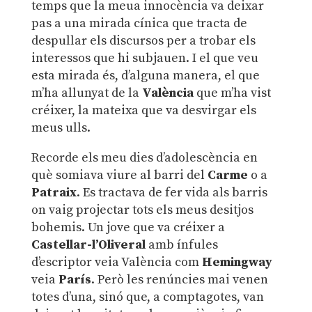
temps que la meua innocència va deixar
pas a una mirada cínica que tracta de
despullar els discursos per a trobar els
interessos que hi subjauen. I el que veu
esta mirada és, d’alguna manera, el que
m’ha allunyat de la
València
que m’ha vist
créixer, la mateixa que va desvirgar els
meus ulls.
Recorde els meu dies d’adolescència en
què somiava viure al barri del
Carme
o a
Patraix
. Es tractava de fer vida als barris
on vaig projectar tots els meus desitjos
bohemis. Un jove que va créixer a
Castellar-l’Oliveral
amb ínfules
d’escriptor veia València com
Hemingway
veia
París
. Però les renúncies mai venen
totes d’una, sinó que, a comptagotes, van