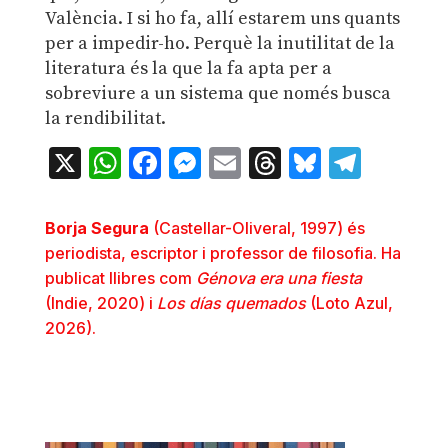
València. I si ho fa, allí estarem uns quants
per a impedir-ho. Perquè la inutilitat de la
literatura és la que la fa apta per a
sobreviure a un sistema que només busca
la rendibilitat.
X
WhatsApp
Facebook
Messenger
Email
Threads
Bluesky
Teleg
Borja Segura
(Castellar-Oliveral, 1997) és
periodista, escriptor i professor de filosofia. Ha
publicat llibres com
Génova era una fiesta
(Indie, 2020) i
Los días quemados
(Loto Azul,
2026).