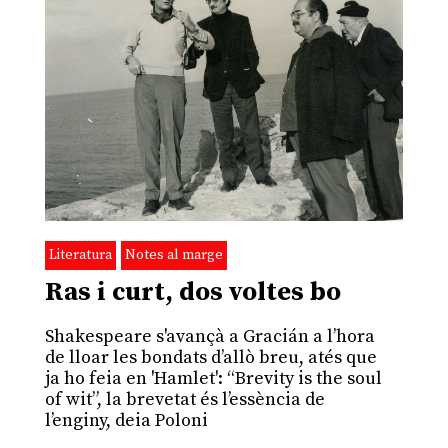
Literatura
Notes al marge
Ras i curt, dos voltes bo
Shakespeare s'avançà a Gracián a l’hora
de lloar les bondats d’allò breu, atés que
ja ho feia en 'Hamlet': “Brevity is the soul
of wit”, la brevetat és l’essència de
l’enginy, deia Poloni