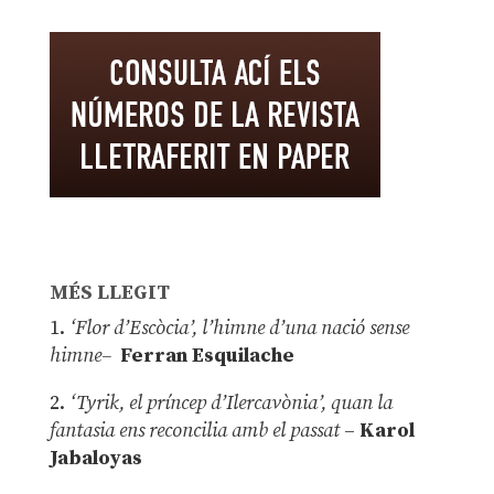
MÉS LLEGIT
1.
‘Flor d’Escòcia’, l’himne d’una nació sense
himne–
Ferran Esquilache
2.
‘Tyrik, el príncep d’Ilercavònia’, quan la
fantasia ens reconcilia amb el passat
–
Karol
Jabaloyas