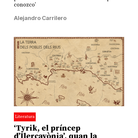
conozco’
Alejandro Carrilero
Literatura
‘Tyrik, el príncep
d’Ilercavònia’, quan la