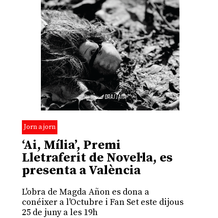
Jorn a jorn
‘Ai, Mília’, Premi
Lletraferit de Novel·la, es
presenta a València
L'obra de Magda Añon es dona a
conéixer a l'Octubre i Fan Set este dijous
25 de juny a les 19h