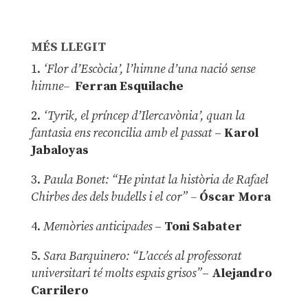
MÉS LLEGIT
1.
‘Flor d’Escòcia’, l’himne d’una nació sense
himne–
Ferran Esquilache
2.
‘Tyrik, el príncep d’Ilercavònia’, quan la
fantasia ens reconcilia amb el passat
–
Karol
Jabaloyas
3.
Paula Bonet: “He pintat la història de Rafael
Chirbes des dels budells i el cor” –
Óscar Mora
4.
Memòries anticipades
–
Toni Sabater
5.
Sara Barquinero: “L’accés al professorat
universitari té molts espais grisos”
–
Alejandro
Carrilero